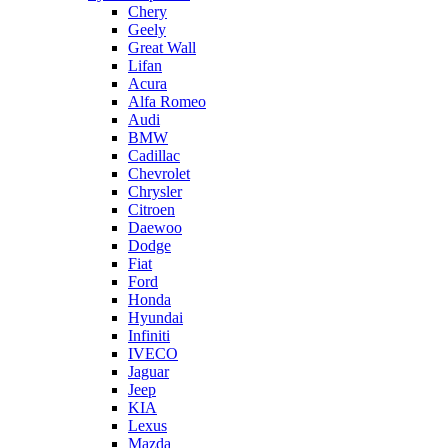
Chery
Geely
Great Wall
Lifan
Acura
Alfa Romeo
Audi
BMW
Cadillac
Chevrolet
Chrysler
Citroen
Daewoo
Dodge
Fiat
Ford
Honda
Hyundai
Infiniti
IVECO
Jaguar
Jeep
KIA
Lexus
Mazda