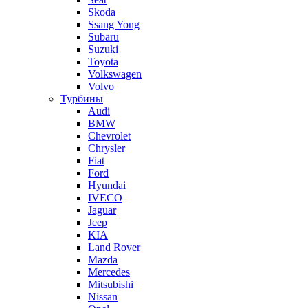
Skoda
Ssang Yong
Subaru
Suzuki
Toyota
Volkswagen
Volvo
Турбины
Audi
BMW
Chevrolet
Chrysler
Fiat
Ford
Hyundai
IVECO
Jaguar
Jeep
KIA
Land Rover
Mazda
Mercedes
Mitsubishi
Nissan