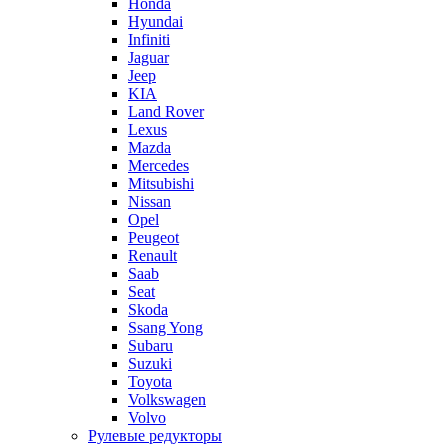
Honda
Hyundai
Infiniti
Jaguar
Jeep
KIA
Land Rover
Lexus
Mazda
Mercedes
Mitsubishi
Nissan
Opel
Peugeot
Renault
Saab
Seat
Skoda
Ssang Yong
Subaru
Suzuki
Toyota
Volkswagen
Volvo
Рулевые редукторы