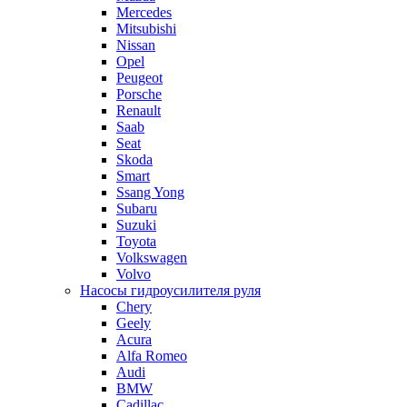
Mercedes
Mitsubishi
Nissan
Opel
Peugeot
Porsche
Renault
Saab
Seat
Skoda
Smart
Ssang Yong
Subaru
Suzuki
Toyota
Volkswagen
Volvo
Насосы гидроусилителя руля
Chery
Geely
Acura
Alfa Romeo
Audi
BMW
Cadillac