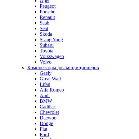
Opel
Peugeot
Porsche
Renault
Saab
Seat
Skoda
Ssang Yong
Subaru
Toyota
Volkswagen
Volvo
Компрессоры для кондиционеров
Geely
Great Wall
Lifan
Alfa Romeo
Audi
BMW
Cadillac
Chevrolet
Daewoo
Dodge
Fiat
Ford