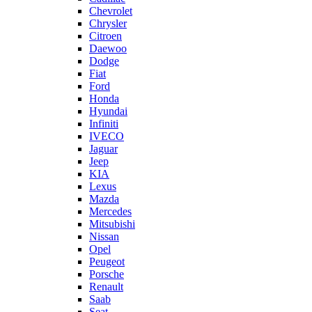
Chevrolet
Chrysler
Citroen
Daewoo
Dodge
Fiat
Ford
Honda
Hyundai
Infiniti
IVECO
Jaguar
Jeep
KIA
Lexus
Mazda
Mercedes
Mitsubishi
Nissan
Opel
Peugeot
Porsche
Renault
Saab
Seat