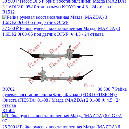
38 500 ₽
Насос ЭГУР ориг. восстановленный Мазда (MAZDA)
3 1.6DI/2.0i 05-10 три разъема KOYO
★
4.5 · 24 отзыва
R1512
37 500 ₽
Рейка рулевая восстановленная Мазда (MAZDA) 3
1.6DI/2.0i 03-05 под датчик ЭГУР
★
4.5 · 24 отзыва
R0702
30 500 ₽
Рейка
рулевая восстановленная Форд Фьюжн (FORD FUSION) /
Фиеста (FIESTA) 01-08 / Мазда (MAZDA) 2 01-08
★
4.5 · 24
отзыва
R1504
25 200 ₽
Рейка рулевая восстановленная Мазда (MAZDA) 6