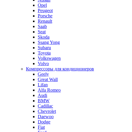
Opel
Peugeot
Porsche
Renault
Saab
Seat
Skoda
Ssang Yong
Subaru
Toyota
Volkswagen
Volvo
Компрессоры для кондиционеров
Geely
Great Wall
Lifan
Alfa Romeo
Audi
BMW
Cadillac
Chevrolet
Daewoo
Dodge
Fiat