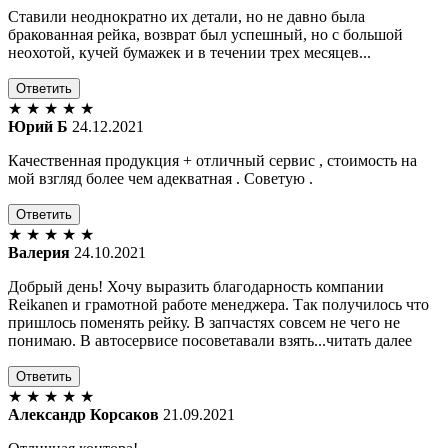
Ставили неоднократно их детали, но не давно была
бракованная рейка, возврат был успешный, но с большой
неохотой, кучей бумажек и в течении трех месяцев...
Ответить
★
★
★
★
★
Юрий Б
24.12.2021
Качественная продукция + отличный сервис , стоимость на
мой взгляд более чем адекватная . Советую .
Ответить
★
★
★
★
★
Валерия
24.10.2021
Добрый день! Хочу выразить благодарность компании
Reikanen и грамотной работе менеджера. Так получилось что
пришлось поменять рейку. В запчастях совсем не чего не
понимаю. В автосервисе посоветавали взять...читать далее
Ответить
★
★
★
★
★
Александр Корсаков
21.09.2021