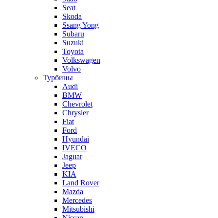
Seat
Skoda
Ssang Yong
Subaru
Suzuki
Toyota
Volkswagen
Volvo
Турбины
Audi
BMW
Chevrolet
Chrysler
Fiat
Ford
Hyundai
IVECO
Jaguar
Jeep
KIA
Land Rover
Mazda
Mercedes
Mitsubishi
Nissan