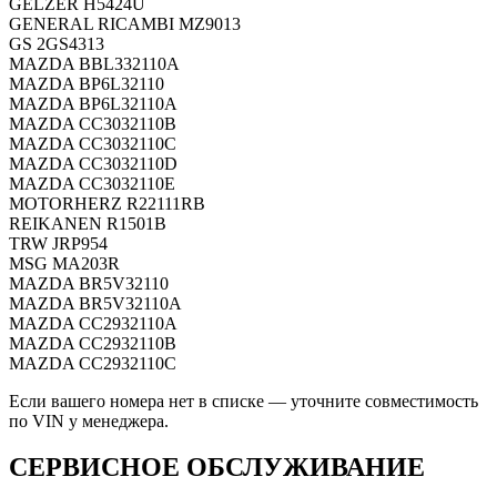
GELZER
H5424U
GENERAL RICAMBI
MZ9013
GS
2GS4313
MAZDA
BBL332110A
MAZDA
BP6L32110
MAZDA
BP6L32110A
MAZDA
CC3032110B
MAZDA
CC3032110C
MAZDA
CC3032110D
MAZDA
CC3032110E
MOTORHERZ
R22111RB
REIKANEN
R1501B
TRW
JRP954
MSG
MA203R
MAZDA
BR5V32110
MAZDA
BR5V32110A
MAZDA
CC2932110A
MAZDA
CC2932110B
MAZDA
CC2932110C
Если вашего номера нет в списке — уточните совместимость
по VIN у менеджера.
СЕРВИСНОЕ ОБСЛУЖИВАНИЕ