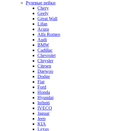
Рулевые рейки
Chery
Geely
Great Wall
Lifan
Acura
Alfa Romeo
Audi
BMW
Cadillac
Chevrolet
Chrysler
Citroen
Daewoo
Dodge
Fiat
Ford
Honda
Hyundai
Infiniti
IVECO
Jaguar
Jeep
KIA
Lexus