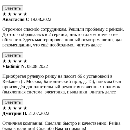
Ответить
★
★
★
★
★
Анастасия С
19.08.2022
Огромное спасибо сотрудникам. Решили проблему с рейкой.
До этого обращалась в 2 сервиса, никто толком ничего не
объяснил. Здесь мастер провел полный осмотр машины, дал
рекомендации, что ещё необходимо...читать далее
Ответить
★
★
★
★
★
Vladimir N.
08.08.2022
Приобретал рулевую рейку на пассат б6 с установкой в
Reikanen (г. Москва, Батюнинский пр-д, д. 15), плюсом был
произведён дополнительный ремонт выявленных поломок
(выхлопная система, электрика, пыльники...читать далее
Ответить
★
★
★
★
★
Дмитрий П.
21.07.2022
Отличная компания! Сделали быстро и качественно! Рейка
была в наличии! Спасибо Вам за помощь!