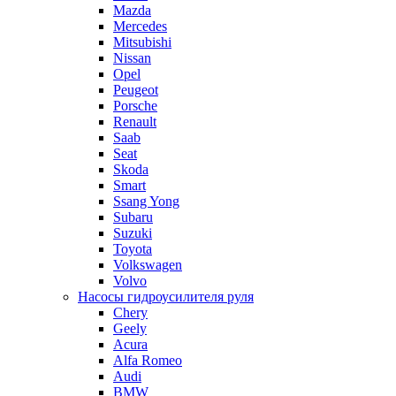
Mazda
Mercedes
Mitsubishi
Nissan
Opel
Peugeot
Porsche
Renault
Saab
Seat
Skoda
Smart
Ssang Yong
Subaru
Suzuki
Toyota
Volkswagen
Volvo
Насосы гидроусилителя руля
Chery
Geely
Acura
Alfa Romeo
Audi
BMW