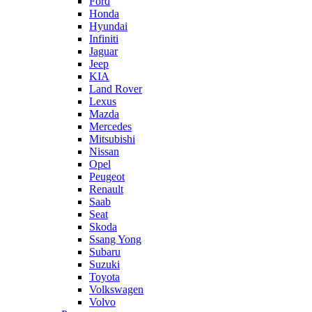
Ford
Honda
Hyundai
Infiniti
Jaguar
Jeep
KIA
Land Rover
Lexus
Mazda
Mercedes
Mitsubishi
Nissan
Opel
Peugeot
Renault
Saab
Seat
Skoda
Ssang Yong
Subaru
Suzuki
Toyota
Volkswagen
Volvo