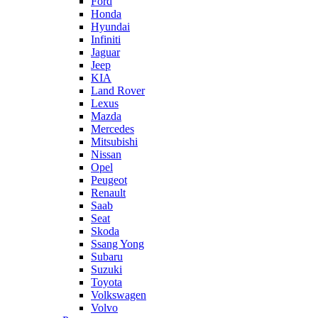
Ford
Honda
Hyundai
Infiniti
Jaguar
Jeep
KIA
Land Rover
Lexus
Mazda
Mercedes
Mitsubishi
Nissan
Opel
Peugeot
Renault
Saab
Seat
Skoda
Ssang Yong
Subaru
Suzuki
Toyota
Volkswagen
Volvo