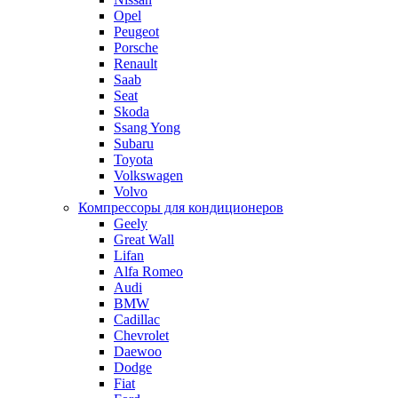
Opel
Peugeot
Porsche
Renault
Saab
Seat
Skoda
Ssang Yong
Subaru
Toyota
Volkswagen
Volvo
Компрессоры для кондиционеров
Geely
Great Wall
Lifan
Alfa Romeo
Audi
BMW
Cadillac
Chevrolet
Daewoo
Dodge
Fiat