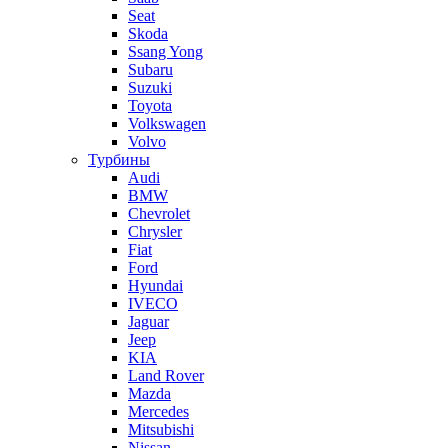
Seat
Skoda
Ssang Yong
Subaru
Suzuki
Toyota
Volkswagen
Volvo
Турбины
Audi
BMW
Chevrolet
Chrysler
Fiat
Ford
Hyundai
IVECO
Jaguar
Jeep
KIA
Land Rover
Mazda
Mercedes
Mitsubishi
Nissan