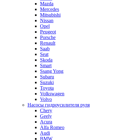
Mazda
Mercedes
Mitsubishi
Nissan
Opel
Peugeot
Porsche
Renault
Saab
Seat
Skoda
Smart
Ssang Yong
Subaru
Suzuki
Toyota
Volkswagen
Volvo
Насосы гидроусилителя руля
Chery
Geely
Acura
Alfa Romeo
Audi
BMW