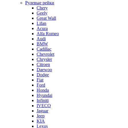
Рулевые рейки
Chery
Geely
Great Wall
Lifan
Acura
Alfa Romeo
Audi
BMW
Cadillac
Chevrolet
Chrysler
Citroen
Daewoo
Dodge
Fiat
Ford
Honda
Hyundai
Infiniti
IVECO
Jaguar
Jeep
KIA
Lexus