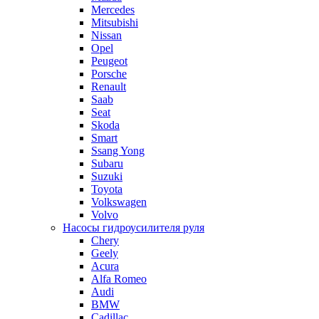
Mercedes
Mitsubishi
Nissan
Opel
Peugeot
Porsche
Renault
Saab
Seat
Skoda
Smart
Ssang Yong
Subaru
Suzuki
Toyota
Volkswagen
Volvo
Насосы гидроусилителя руля
Chery
Geely
Acura
Alfa Romeo
Audi
BMW
Cadillac