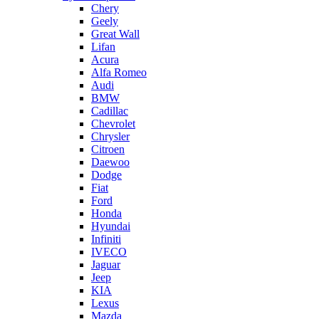
Chery
Geely
Great Wall
Lifan
Acura
Alfa Romeo
Audi
BMW
Cadillac
Chevrolet
Chrysler
Citroen
Daewoo
Dodge
Fiat
Ford
Honda
Hyundai
Infiniti
IVECO
Jaguar
Jeep
KIA
Lexus
Mazda