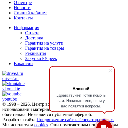
О центре
Новости
Личный кабинет
Контакты
Информация
Оплата
Доставка
Гарантия на услуги
Гарантия на товары
Реквизиты
Закупка БУ реек
Вакансии
drive2.ru
Алексей
vkontakte
Здравствуйте! Готов помочь
youtube
вам. Напишите мне, если у
© 1998 – 2026. Центр восстановления Reikanen. При
вас появятся вопросы.
использовании материалов сайта ссылка на
reikanen.ru
обязательна. Не является публичной офертой.
Разработка сайта
Продвижение сайта- Генератор продаж
Мы используем
cookies
. Они помогают нам понять, как вы