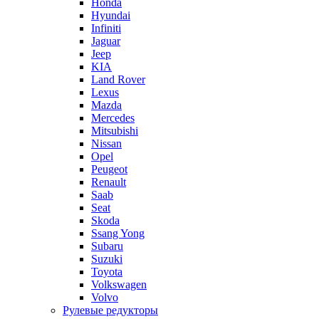
Honda
Hyundai
Infiniti
Jaguar
Jeep
KIA
Land Rover
Lexus
Mazda
Mercedes
Mitsubishi
Nissan
Opel
Peugeot
Renault
Saab
Seat
Skoda
Ssang Yong
Subaru
Suzuki
Toyota
Volkswagen
Volvo
Рулевые редукторы