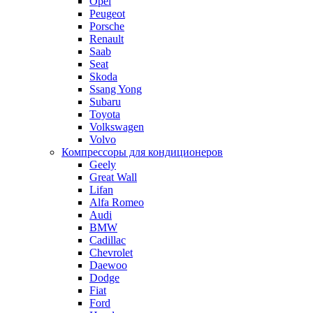
Opel
Peugeot
Porsche
Renault
Saab
Seat
Skoda
Ssang Yong
Subaru
Toyota
Volkswagen
Volvo
Компрессоры для кондиционеров
Geely
Great Wall
Lifan
Alfa Romeo
Audi
BMW
Cadillac
Chevrolet
Daewoo
Dodge
Fiat
Ford