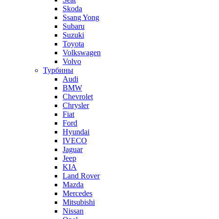
Skoda
Ssang Yong
Subaru
Suzuki
Toyota
Volkswagen
Volvo
Турбины
Audi
BMW
Chevrolet
Chrysler
Fiat
Ford
Hyundai
IVECO
Jaguar
Jeep
KIA
Land Rover
Mazda
Mercedes
Mitsubishi
Nissan