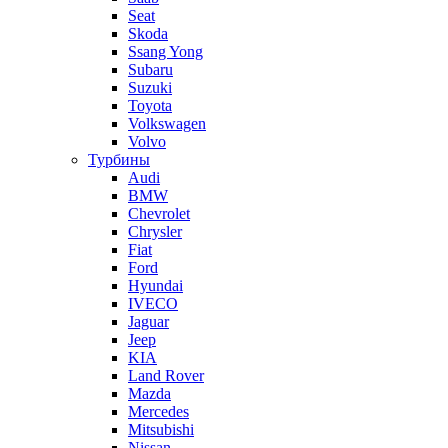
Seat
Skoda
Ssang Yong
Subaru
Suzuki
Toyota
Volkswagen
Volvo
Турбины
Audi
BMW
Chevrolet
Chrysler
Fiat
Ford
Hyundai
IVECO
Jaguar
Jeep
KIA
Land Rover
Mazda
Mercedes
Mitsubishi
Nissan