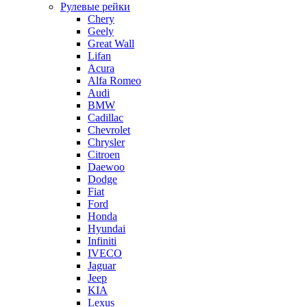
Рулевые рейки
Chery
Geely
Great Wall
Lifan
Acura
Alfa Romeo
Audi
BMW
Cadillac
Chevrolet
Chrysler
Citroen
Daewoo
Dodge
Fiat
Ford
Honda
Hyundai
Infiniti
IVECO
Jaguar
Jeep
KIA
Lexus