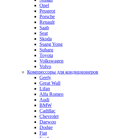
Opel
Peugeot
Porsche
Renault
Saab
Seat
Skoda
Ssang Yong
Subaru
Toyota
Volkswagen
Volvo
Компрессоры для кондиционеров
Geely
Great Wall
Lifan
Alfa Romeo
Audi
BMW
Cadillac
Chevrolet
Daewoo
Dodge
Fiat