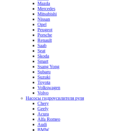
Mazda
Mercedes
Mitsubishi
Nissan
Opel
Peugeot
Porsche
Renault
Saab
Seat
Skoda
Smart
Ssang Yong
Subaru
Suzuki
Toyota
Volkswagen
Volvo
Насосы гидроусилителя руля
Chery
Geely
Acura
Alfa Romeo
Audi
BMW