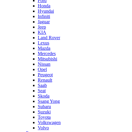
Ford
Honda
Hyundai
Infiniti
Jaguar
Jeep
KIA
Land Rover
Lexus
Mazda
Mercedes
Mitsubishi
Nissan
Opel
Peugeot
Renault
Saab
Seat
Skoda
Ssang Yong
Subaru
Suzuki
Toyota
Volkswagen
Volvo