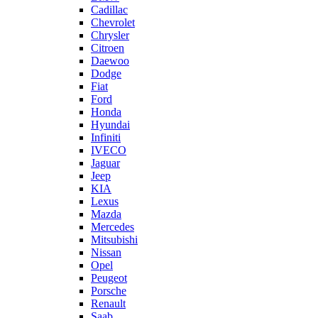
Cadillac
Chevrolet
Chrysler
Citroen
Daewoo
Dodge
Fiat
Ford
Honda
Hyundai
Infiniti
IVECO
Jaguar
Jeep
KIA
Lexus
Mazda
Mercedes
Mitsubishi
Nissan
Opel
Peugeot
Porsche
Renault
Saab