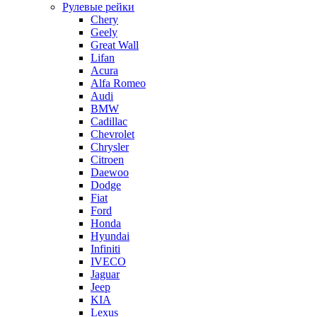
Рулевые рейки
Chery
Geely
Great Wall
Lifan
Acura
Alfa Romeo
Audi
BMW
Cadillac
Chevrolet
Chrysler
Citroen
Daewoo
Dodge
Fiat
Ford
Honda
Hyundai
Infiniti
IVECO
Jaguar
Jeep
KIA
Lexus