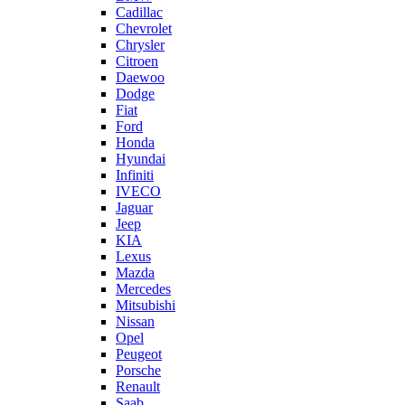
Cadillac
Chevrolet
Chrysler
Citroen
Daewoo
Dodge
Fiat
Ford
Honda
Hyundai
Infiniti
IVECO
Jaguar
Jeep
KIA
Lexus
Mazda
Mercedes
Mitsubishi
Nissan
Opel
Peugeot
Porsche
Renault
Saab