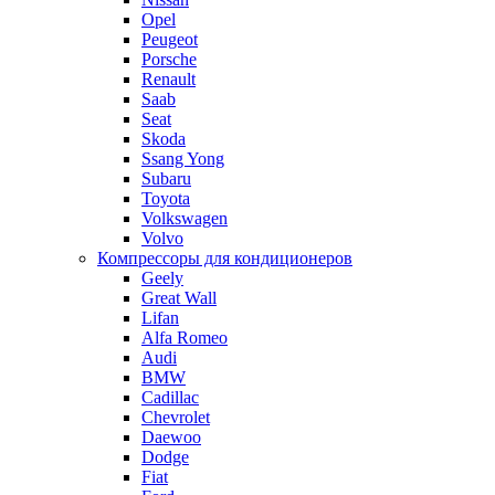
Opel
Peugeot
Porsche
Renault
Saab
Seat
Skoda
Ssang Yong
Subaru
Toyota
Volkswagen
Volvo
Компрессоры для кондиционеров
Geely
Great Wall
Lifan
Alfa Romeo
Audi
BMW
Cadillac
Chevrolet
Daewoo
Dodge
Fiat