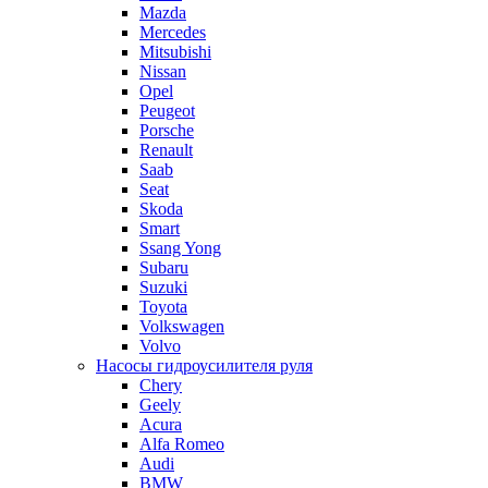
Mazda
Mercedes
Mitsubishi
Nissan
Opel
Peugeot
Porsche
Renault
Saab
Seat
Skoda
Smart
Ssang Yong
Subaru
Suzuki
Toyota
Volkswagen
Volvo
Насосы гидроусилителя руля
Chery
Geely
Acura
Alfa Romeo
Audi
BMW