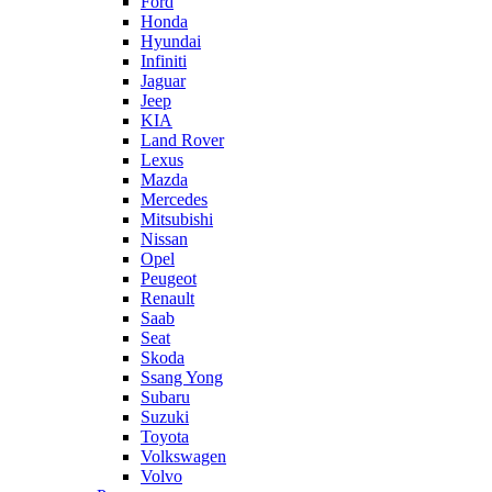
Ford
Honda
Hyundai
Infiniti
Jaguar
Jeep
KIA
Land Rover
Lexus
Mazda
Mercedes
Mitsubishi
Nissan
Opel
Peugeot
Renault
Saab
Seat
Skoda
Ssang Yong
Subaru
Suzuki
Toyota
Volkswagen
Volvo