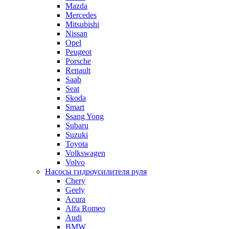
Mazda
Mercedes
Mitsubishi
Nissan
Opel
Peugeot
Porsche
Renault
Saab
Seat
Skoda
Smart
Ssang Yong
Subaru
Suzuki
Toyota
Volkswagen
Volvo
Насосы гидроусилителя руля
Chery
Geely
Acura
Alfa Romeo
Audi
BMW