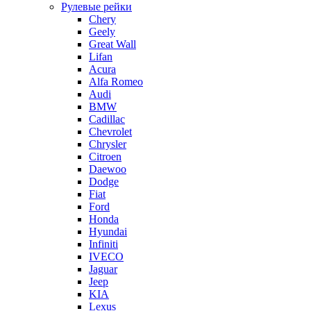
Рулевые рейки
Chery
Geely
Great Wall
Lifan
Acura
Alfa Romeo
Audi
BMW
Cadillac
Chevrolet
Chrysler
Citroen
Daewoo
Dodge
Fiat
Ford
Honda
Hyundai
Infiniti
IVECO
Jaguar
Jeep
KIA
Lexus