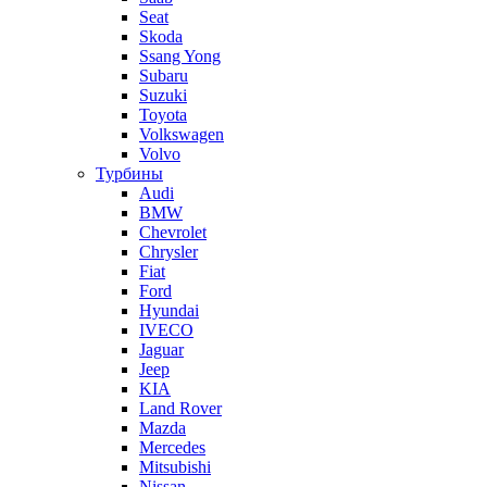
Seat
Skoda
Ssang Yong
Subaru
Suzuki
Toyota
Volkswagen
Volvo
Турбины
Audi
BMW
Chevrolet
Chrysler
Fiat
Ford
Hyundai
IVECO
Jaguar
Jeep
KIA
Land Rover
Mazda
Mercedes
Mitsubishi
Nissan