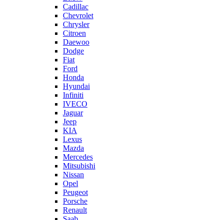
Cadillac
Chevrolet
Chrysler
Citroen
Daewoo
Dodge
Fiat
Ford
Honda
Hyundai
Infiniti
IVECO
Jaguar
Jeep
KIA
Lexus
Mazda
Mercedes
Mitsubishi
Nissan
Opel
Peugeot
Porsche
Renault
Saab