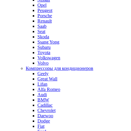
Opel
Peugeot
Porsche
Renault
Saab
Seat
Skoda
Ssang Yong
Subaru
Toyota
Volkswagen
Volvo
Компрессоры для кондиционеров
Geely
Great Wall
Lifan
Alfa Romeo
Audi
BMW
Cadillac
Chevrolet
Daewoo
Dodge
Fiat