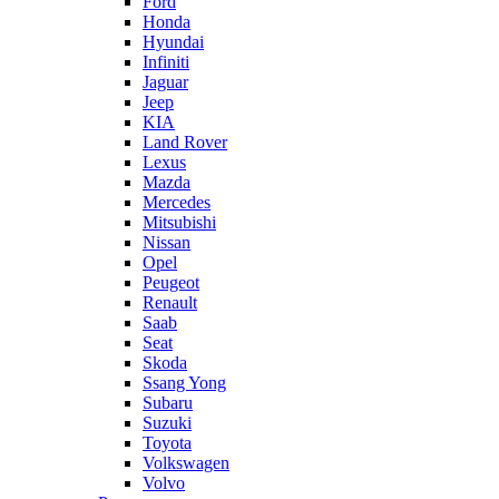
Ford
Honda
Hyundai
Infiniti
Jaguar
Jeep
KIA
Land Rover
Lexus
Mazda
Mercedes
Mitsubishi
Nissan
Opel
Peugeot
Renault
Saab
Seat
Skoda
Ssang Yong
Subaru
Suzuki
Toyota
Volkswagen
Volvo