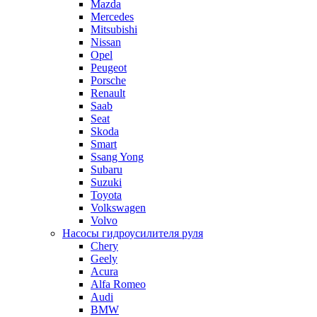
Mazda
Mercedes
Mitsubishi
Nissan
Opel
Peugeot
Porsche
Renault
Saab
Seat
Skoda
Smart
Ssang Yong
Subaru
Suzuki
Toyota
Volkswagen
Volvo
Насосы гидроусилителя руля
Chery
Geely
Acura
Alfa Romeo
Audi
BMW