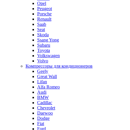
Opel
Peugeot
Porsche
Renault
Saab
Seat
Skoda
Ssang Yong
Subaru
Toyota
Volkswagen
Volvo
Компрессоры для кондиционеров
Geely
Great Wall
Lifan
Alfa Romeo
Audi
BMW
Cadillac
Chevrolet
Daewoo
Dodge
Fiat
Ford