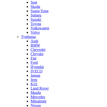
Seat
Skoda
Ssang Yong
Subaru
Suzuki
Toyota
Volkswagen
Volvo
Турбины
Audi
BMW
Chevrolet
Chrysler
Fiat
Ford
Hyundai
IVECO
Jaguar
Jeep
KIA
Land Rover
Mazda
Mercedes
Mitsubishi
Nissan