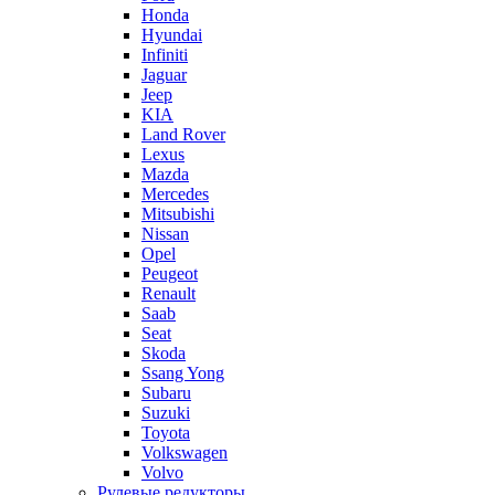
Honda
Hyundai
Infiniti
Jaguar
Jeep
KIA
Land Rover
Lexus
Mazda
Mercedes
Mitsubishi
Nissan
Opel
Peugeot
Renault
Saab
Seat
Skoda
Ssang Yong
Subaru
Suzuki
Toyota
Volkswagen
Volvo
Рулевые редукторы