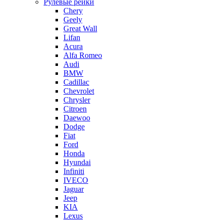
Рулевые рейки
Chery
Geely
Great Wall
Lifan
Acura
Alfa Romeo
Audi
BMW
Cadillac
Chevrolet
Chrysler
Citroen
Daewoo
Dodge
Fiat
Ford
Honda
Hyundai
Infiniti
IVECO
Jaguar
Jeep
KIA
Lexus