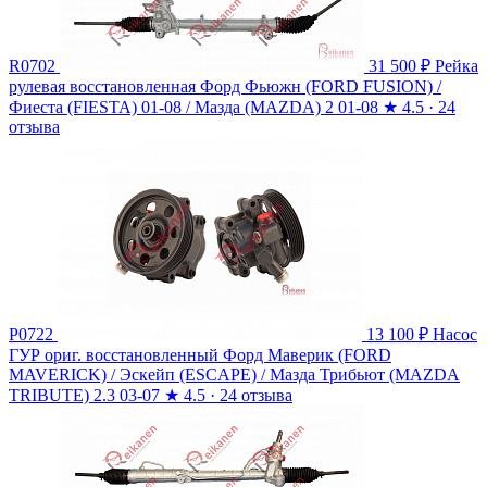
R0702
31 500 ₽
Рейка
рулевая восстановленная Форд Фьюжн (FORD FUSION) /
Фиеста (FIESTA) 01-08 / Мазда (MAZDA) 2 01-08
★
4.5 · 24
отзыва
P0722
13 100 ₽
Насос
ГУР ориг. восстановленный Форд Маверик (FORD
MAVERICK) / Эскейп (ESCAPE) / Мазда Трибьют (MAZDA
TRIBUTE) 2.3 03-07
★
4.5 · 24 отзыва