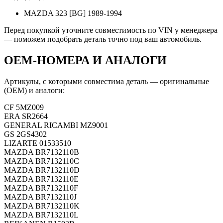
MAZDA 323 [BG] 1989-1994
Перед покупкой уточните совместимость по VIN у менеджера
— поможем подобрать деталь точно под ваш автомобиль.
OEM-НОМЕРА И АНАЛОГИ
Артикулы, с которыми совместима деталь — оригинальные
(OEM) и аналоги:
CF
5MZ009
ERA
SR2664
GENERAL RICAMBI
MZ9001
GS
2GS4302
LIZARTE
01533510
MAZDA
BR7132110B
MAZDA
BR7132110C
MAZDA
BR7132110D
MAZDA
BR7132110E
MAZDA
BR7132110F
MAZDA
BR7132110J
MAZDA
BR7132110K
MAZDA
BR7132110L