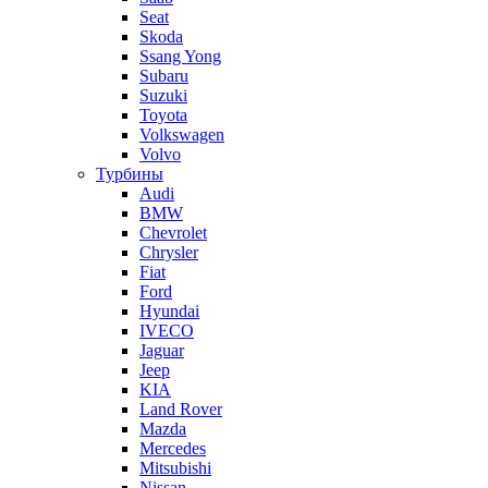
Seat
Skoda
Ssang Yong
Subaru
Suzuki
Toyota
Volkswagen
Volvo
Турбины
Audi
BMW
Chevrolet
Chrysler
Fiat
Ford
Hyundai
IVECO
Jaguar
Jeep
KIA
Land Rover
Mazda
Mercedes
Mitsubishi
Nissan