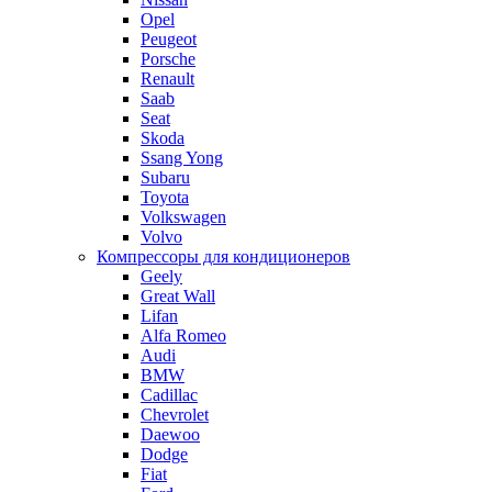
Opel
Peugeot
Porsche
Renault
Saab
Seat
Skoda
Ssang Yong
Subaru
Toyota
Volkswagen
Volvo
Компрессоры для кондиционеров
Geely
Great Wall
Lifan
Alfa Romeo
Audi
BMW
Cadillac
Chevrolet
Daewoo
Dodge
Fiat