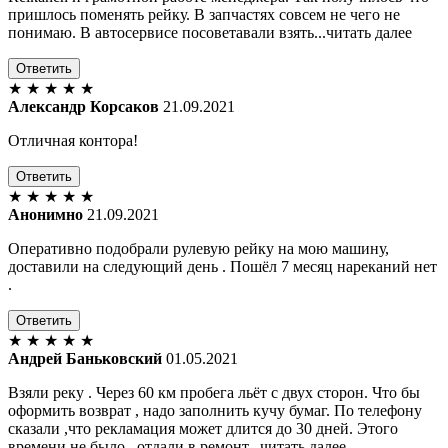
пришлось поменять рейку. В запчастях совсем не чего не
понимаю. В автосервисе посоветавали взять...читать далее
Ответить
★
★
★
★
★
Александр Корсаков
21.09.2021
Отличная контора!
Ответить
★
★
★
★
★
Анонимно
21.09.2021
Оперативно подобрали рулевую рейку на мою машину,
доставили на следующий день . Пошёл 7 месяц нареканий нет
.
Ответить
★
★
★
★
★
Андрей Баньковский
01.05.2021
Взяли реку . Через 60 км пробега льёт с двух сторон. Что бы
оформить возврат , надо заполнить кучу бумаг. По телефону
сказали ,что рекламация может длится до 30 дней. Этого
времени не было , отдали в ремонт...читать далее