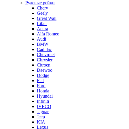
Рулевые рейки
Chery
Geely
Great Wall
Lifan
Acura
Alfa Romeo
Audi
BMW
Cadillac
Chevrolet
Chrysler
Citroen
Daewoo
Dodge
Fiat
Ford
Honda
Hyundai
Infiniti
IVECO
Jaguar
Jeep
KIA
Lexus