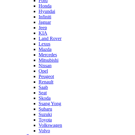
Ford
Honda
Hyundai
Infiniti
Jaguar
Jeep
KIA
Land Rover
Lexus
Mazda
Mercedes
Mitsubishi
Nissan
Opel
Peugeot
Renault
Saab
Seat
Skoda
Ssang Yong
Subaru
Suzuki
Toyota
Volkswagen
Volvo