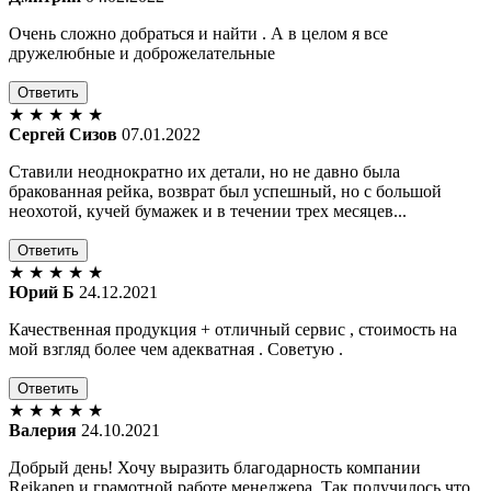
Очень сложно добраться и найти . А в целом я все
дружелюбные и доброжелательные
Ответить
★
★
★
★
★
Сергей Сизов
07.01.2022
Ставили неоднократно их детали, но не давно была
бракованная рейка, возврат был успешный, но с большой
неохотой, кучей бумажек и в течении трех месяцев...
Ответить
★
★
★
★
★
Юрий Б
24.12.2021
Качественная продукция + отличный сервис , стоимость на
мой взгляд более чем адекватная . Советую .
Ответить
★
★
★
★
★
Валерия
24.10.2021
Добрый день! Хочу выразить благодарность компании
Reikanen и грамотной работе менеджера. Так получилось что