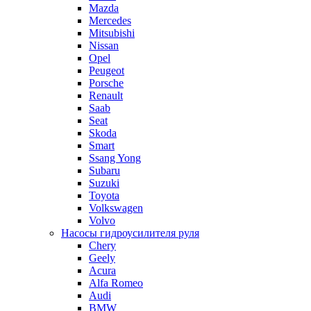
Mazda
Mercedes
Mitsubishi
Nissan
Opel
Peugeot
Porsche
Renault
Saab
Seat
Skoda
Smart
Ssang Yong
Subaru
Suzuki
Toyota
Volkswagen
Volvo
Насосы гидроусилителя руля
Chery
Geely
Acura
Alfa Romeo
Audi
BMW