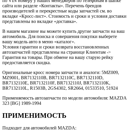
по VIN номеру у наших менеджеров по телефонам в шапке
сайта или разделе «Контакты». Перечень брендов
производителей и перекрестные коды запчастей см. во
вкладке «Кросс-лист». Стоимость и сроки и условия доставки
представлены во вкладке «доставка».
В нашем магазине вы можете купить другие запчасти на ваш
автомобиль. Для поиска и совершения покупки выберете
вашу модель авто в меню «каталог».
Условия гарантии и сроки возврата восстановленных
автозапчастей представлены на странице Клиентам ->
Гарантия на товары. При обмене на вашу старую рейку
предоставляется скидка.
Оригинальные кросс номера запчасти и аналоги: 5MZ009,
MZ9001, BR7132110B, BR7132110C, BR7132110D,
BR7132110E, BR7132110F, BR7132110J, BR7132110K,
BR7132110L, R1503B, 2GS4302, SR2664, 01533510, 51924
Применяемость автозапчасти по модели автомобиля: MAZDA
323 [BG] 1989-1994
ПРИМЕНИМОСТЬ
Подходит для автомобилей MAZDA: