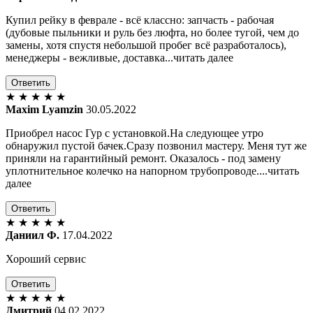
Купил рейку в феврале - всё классно: запчасть - рабочая
(дубовые пыльники и руль без люфта, но более тугой, чем до
замены, хотя спустя небольшой пробег всё разработалось),
менеджеры - вежливые, доставка...читать далее
Ответить
★
★
★
★
★
Maxim Lyamzin
30.05.2022
Приобрел насос Гур с установкой.На следующее утро
обнаружил пустой бачек.Сразу позвонил мастеру. Меня тут же
приняли на гарантийный ремонт. Оказалось - под замену
уплотнительное колечко на напорном трубопроводе....читать
далее
Ответить
★
★
★
★
★
Даниил Ф.
17.04.2022
Хороший сервис
Ответить
★
★
★
★
★
Дмитрий
04.02.2022