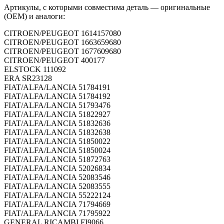
Артикулы, с которыми совместима деталь — оригинальные
(OEM) и аналоги:
CITROEN/PEUGEOT
1614157080
CITROEN/PEUGEOT
1663659680
CITROEN/PEUGEOT
1677609680
CITROEN/PEUGEOT
400177
ELSTOCK
111092
ERA
SR23128
FIAT/ALFA/LANCIA
51784191
FIAT/ALFA/LANCIA
51784192
FIAT/ALFA/LANCIA
51793476
FIAT/ALFA/LANCIA
51822927
FIAT/ALFA/LANCIA
51832636
FIAT/ALFA/LANCIA
51832638
FIAT/ALFA/LANCIA
51850022
FIAT/ALFA/LANCIA
51850024
FIAT/ALFA/LANCIA
51872763
FIAT/ALFA/LANCIA
52026834
FIAT/ALFA/LANCIA
52083546
FIAT/ALFA/LANCIA
52083555
FIAT/ALFA/LANCIA
55222124
FIAT/ALFA/LANCIA
71794669
FIAT/ALFA/LANCIA
71795922
GENERAL RICAMBI
FI9066