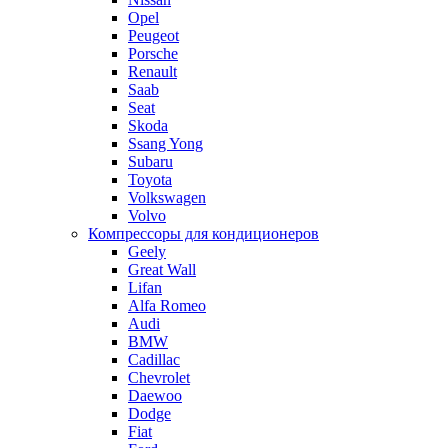
Opel
Peugeot
Porsche
Renault
Saab
Seat
Skoda
Ssang Yong
Subaru
Toyota
Volkswagen
Volvo
Компрессоры для кондиционеров
Geely
Great Wall
Lifan
Alfa Romeo
Audi
BMW
Cadillac
Chevrolet
Daewoo
Dodge
Fiat