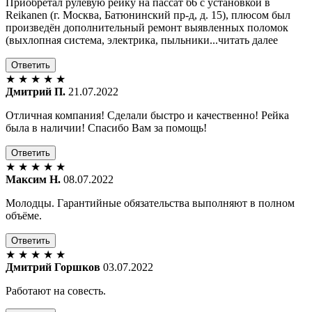
Приобретал рулевую рейку на пассат б6 с установкой в
Reikanen (г. Москва, Батюнинский пр-д, д. 15), плюсом был
произведён дополнительный ремонт выявленных поломок
(выхлопная система, электрика, пыльники...читать далее
Ответить
★
★
★
★
★
Дмитрий П.
21.07.2022
Отличная компания! Сделали быстро и качественно! Рейка
была в наличии! Спасибо Вам за помощь!
Ответить
★
★
★
★
★
Максим Н.
08.07.2022
Молодцы. Гарантийные обязательства выполняют в полном
объёме.
Ответить
★
★
★
★
★
Дмитрий Горшков
03.07.2022
Работают на совесть.