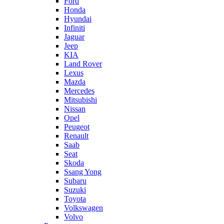
Ford
Honda
Hyundai
Infiniti
Jaguar
Jeep
KIA
Land Rover
Lexus
Mazda
Mercedes
Mitsubishi
Nissan
Opel
Peugeot
Renault
Saab
Seat
Skoda
Ssang Yong
Subaru
Suzuki
Toyota
Volkswagen
Volvo