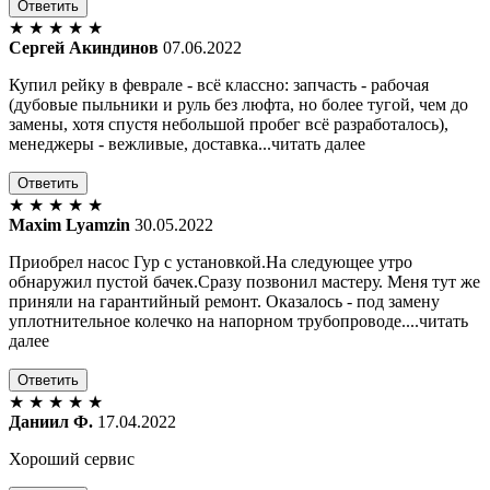
Ответить
★
★
★
★
★
Сергей Акиндинов
07.06.2022
Купил рейку в феврале - всё классно: запчасть - рабочая
(дубовые пыльники и руль без люфта, но более тугой, чем до
замены, хотя спустя небольшой пробег всё разработалось),
менеджеры - вежливые, доставка...читать далее
Ответить
★
★
★
★
★
Maxim Lyamzin
30.05.2022
Приобрел насос Гур с установкой.На следующее утро
обнаружил пустой бачек.Сразу позвонил мастеру. Меня тут же
приняли на гарантийный ремонт. Оказалось - под замену
уплотнительное колечко на напорном трубопроводе....читать
далее
Ответить
★
★
★
★
★
Даниил Ф.
17.04.2022
Хороший сервис