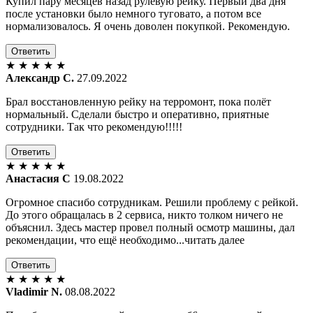
Купил пару месяцев назад рулевую рейку. Первый два дня
после установки было немного туговато, а потом все
нормализовалось. Я очень доволен покупкой. Рекомендую.
Ответить
★
★
★
★
★
Александр С.
27.09.2022
Брал восстановленную рейку на терромонт, пока полёт
нормальный. Сделали быстро и оперативно, приятные
сотрудники. Так что рекомендую!!!!!
Ответить
★
★
★
★
★
Анастасия С
19.08.2022
Огромное спасибо сотрудникам. Решили проблему с рейкой.
До этого обращалась в 2 сервиса, никто толком ничего не
объяснил. Здесь мастер провел полный осмотр машины, дал
рекомендации, что ещё необходимо...читать далее
Ответить
★
★
★
★
★
Vladimir N.
08.08.2022