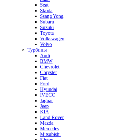
Seat
Skoda
Ssang Yong
Subaru
Suzuki
Toyota
Volkswagen
Volvo
Турбины
Audi
BMW
Chevrolet
Chrysler
Fiat
Ford
Hyundai
IVECO
Jaguar
Jeep
KIA
Land Rover
Mazda
Mercedes
Mitsubishi
Nissan