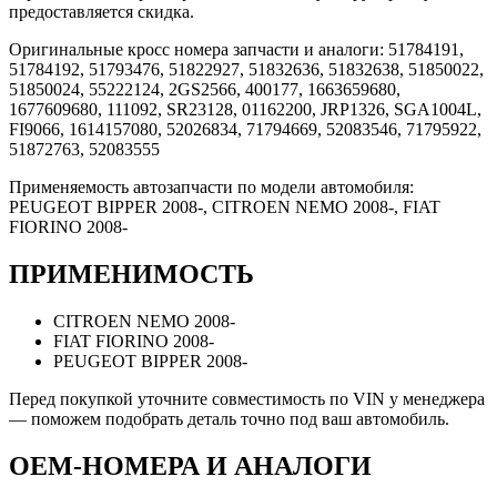
предоставляется скидка.
Оригинальные кросс номера запчасти и аналоги: 51784191,
51784192, 51793476, 51822927, 51832636, 51832638, 51850022,
51850024, 55222124, 2GS2566, 400177, 1663659680,
1677609680, 111092, SR23128, 01162200, JRP1326, SGA1004L,
FI9066, 1614157080, 52026834, 71794669, 52083546, 71795922,
51872763, 52083555
Применяемость автозапчасти по модели автомобиля:
PEUGEOT BIPPER 2008-, CITROEN NEMO 2008-, FIAT
FIORINO 2008-
ПРИМЕНИМОСТЬ
CITROEN NEMO 2008-
FIAT FIORINO 2008-
PEUGEOT BIPPER 2008-
Перед покупкой уточните совместимость по VIN у менеджера
— поможем подобрать деталь точно под ваш автомобиль.
OEM-НОМЕРА И АНАЛОГИ