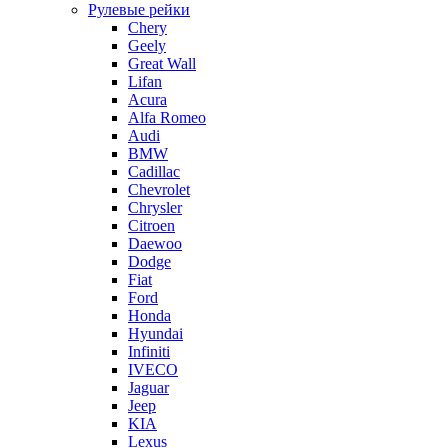
Рулевые рейки
Chery
Geely
Great Wall
Lifan
Acura
Alfa Romeo
Audi
BMW
Cadillac
Chevrolet
Chrysler
Citroen
Daewoo
Dodge
Fiat
Ford
Honda
Hyundai
Infiniti
IVECO
Jaguar
Jeep
KIA
Lexus