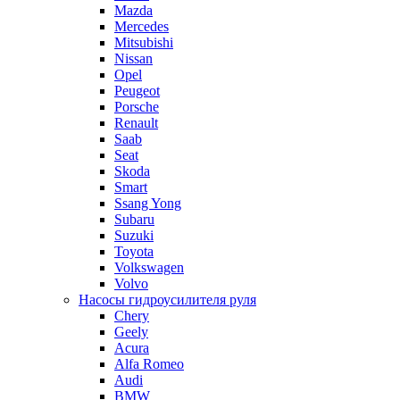
Mazda
Mercedes
Mitsubishi
Nissan
Opel
Peugeot
Porsche
Renault
Saab
Seat
Skoda
Smart
Ssang Yong
Subaru
Suzuki
Toyota
Volkswagen
Volvo
Насосы гидроусилителя руля
Chery
Geely
Acura
Alfa Romeo
Audi
BMW