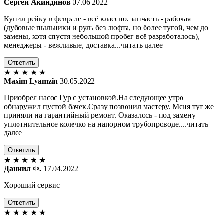
Сергей Акиндинов
07.06.2022
Купил рейку в феврале - всё классно: запчасть - рабочая
(дубовые пыльники и руль без люфта, но более тугой, чем до
замены, хотя спустя небольшой пробег всё разработалось),
менеджеры - вежливые, доставка...читать далее
Ответить
★
★
★
★
★
Maxim Lyamzin
30.05.2022
Приобрел насос Гур с установкой.На следующее утро
обнаружил пустой бачек.Сразу позвонил мастеру. Меня тут же
приняли на гарантийный ремонт. Оказалось - под замену
уплотнительное колечко на напорном трубопроводе....читать
далее
Ответить
★
★
★
★
★
Даниил Ф.
17.04.2022
Хороший сервис
Ответить
★
★
★
★
★