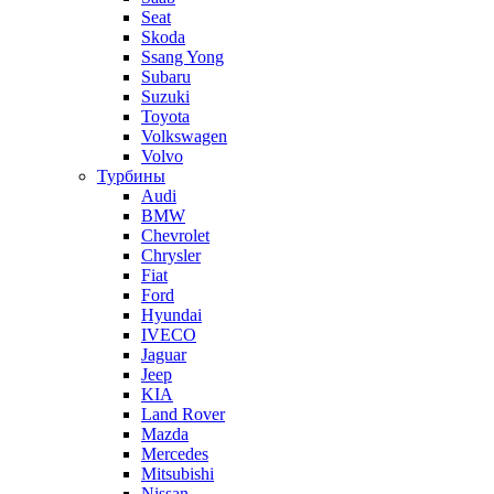
Seat
Skoda
Ssang Yong
Subaru
Suzuki
Toyota
Volkswagen
Volvo
Турбины
Audi
BMW
Chevrolet
Chrysler
Fiat
Ford
Hyundai
IVECO
Jaguar
Jeep
KIA
Land Rover
Mazda
Mercedes
Mitsubishi
Nissan