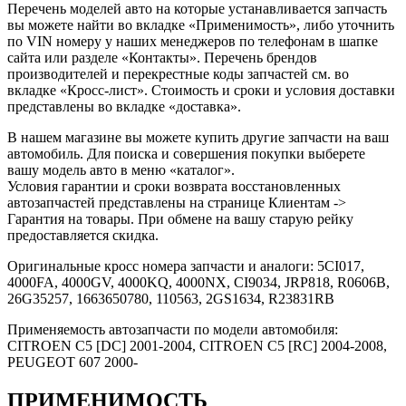
Перечень моделей авто на которые устанавливается запчасть
вы можете найти во вкладке «Применимость», либо уточнить
по VIN номеру у наших менеджеров по телефонам в шапке
сайта или разделе «Контакты». Перечень брендов
производителей и перекрестные коды запчастей см. во
вкладке «Кросс-лист». Стоимость и сроки и условия доставки
представлены во вкладке «доставка».
В нашем магазине вы можете купить другие запчасти на ваш
автомобиль. Для поиска и совершения покупки выберете
вашу модель авто в меню «каталог».
Условия гарантии и сроки возврата восстановленных
автозапчастей представлены на странице Клиентам ->
Гарантия на товары. При обмене на вашу старую рейку
предоставляется скидка.
Оригинальные кросс номера запчасти и аналоги: 5CI017,
4000FA, 4000GV, 4000KQ, 4000NX, CI9034, JRP818, R0606B,
26G35257, 1663650780, 110563, 2GS1634, R23831RB
Применяемость автозапчасти по модели автомобиля:
CITROEN C5 [DC] 2001-2004, CITROEN C5 [RC] 2004-2008,
PEUGEOT 607 2000-
ПРИМЕНИМОСТЬ