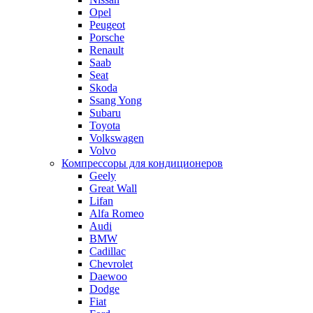
Opel
Peugeot
Porsche
Renault
Saab
Seat
Skoda
Ssang Yong
Subaru
Toyota
Volkswagen
Volvo
Компрессоры для кондиционеров
Geely
Great Wall
Lifan
Alfa Romeo
Audi
BMW
Cadillac
Chevrolet
Daewoo
Dodge
Fiat