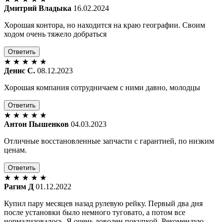
Дмитрий Владыка
16.02.2024
Хорошая контора, но находится на краю географии. Своим
ходом очень тяжело добраться
Ответить
★
★
★
★
★
Денис С.
08.12.2023
Хорошая компания сотрудничаем с ними давно, молодцы
Ответить
★
★
★
★
★
Антон Пышенков
04.03.2023
Отличные восстановленные запчасти с гарантией, по низким
ценам.
Ответить
★
★
★
★
★
Рагим Д
01.12.2022
Купил пару месяцев назад рулевую рейку. Первый два дня
после установки было немного туговато, а потом все
нормализовалось. Я очень доволен покупкой. Рекомендую.