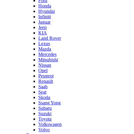
Ford
Honda
Hyundai
Infiniti
Jaguar
Jeep
KIA
Land Rover
Lexus
Mazda
Mercedes
Mitsubishi
Nissan
Opel
Peugeot
Renault
Saab
Seat
Skoda
Ssang Yong
Subaru
Suzuki
Toyota
Volkswagen
Volvo