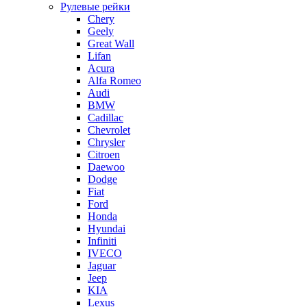
Рулевые рейки
Chery
Geely
Great Wall
Lifan
Acura
Alfa Romeo
Audi
BMW
Cadillac
Chevrolet
Chrysler
Citroen
Daewoo
Dodge
Fiat
Ford
Honda
Hyundai
Infiniti
IVECO
Jaguar
Jeep
KIA
Lexus