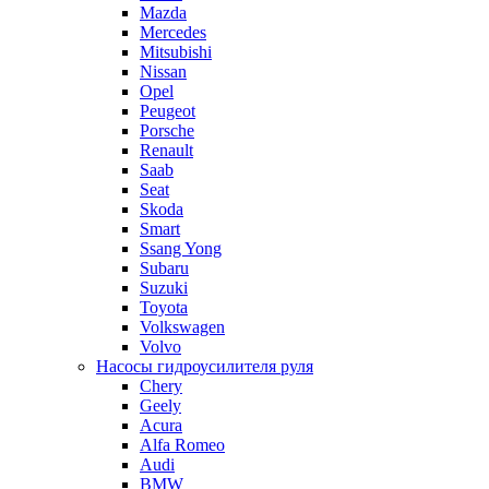
Mazda
Mercedes
Mitsubishi
Nissan
Opel
Peugeot
Porsche
Renault
Saab
Seat
Skoda
Smart
Ssang Yong
Subaru
Suzuki
Toyota
Volkswagen
Volvo
Насосы гидроусилителя руля
Chery
Geely
Acura
Alfa Romeo
Audi
BMW