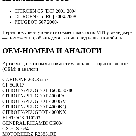
CITROEN C5 [DC] 2001-2004
CITROEN C5 [RC] 2004-2008
PEUGEOT 607 2000-
Перед покупкой уточните совместимость по VIN у менеджера
— поможем подобрать деталь точно под ваш автомобиль.
OEM-НОМЕРА И АНАЛОГИ
Артикулы, с которыми совместима деталь — оригинальные
(OEM) и аналоги:
CARDONE
26G35257
CF
5CI017
CITROEN/PEUGEOT
1663650780
CITROEN/PEUGEOT
4000FA
CITROEN/PEUGEOT
4000GV
CITROEN/PEUGEOT
4000KQ
CITROEN/PEUGEOT
4000NX
ELSTOCK
110563
GENERAL RICAMBI
CI9034
GS
2GS1634
MOTORHERZ
R23831RB