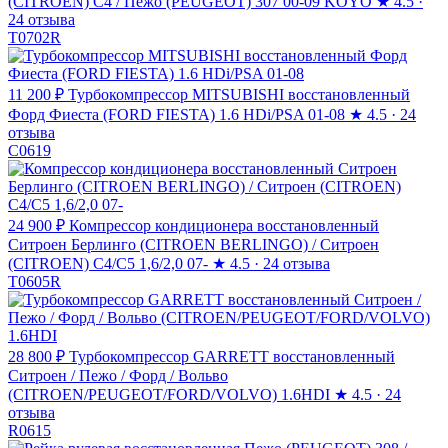
(CITROEN) C4 / Пежо (PEUGEOT) 307 00-09 KOYO
★
4.5 ·
24 отзыва
T0702R
11 200 ₽
Турбокомпрессор MITSUBISHI восстановленный
Форд Фиеста (FORD FIESTA) 1.6 HDi/PSA 01-08
★
4.5 · 24
отзыва
C0619
24 900 ₽
Компрессор кондиционера восстановленный
Ситроен Берлинго (CITROEN BERLINGO) / Ситроен
(CITROEN) C4/C5 1,6/2,0 07-
★
4.5 · 24 отзыва
T0605R
28 800 ₽
Турбокомпрессор GARRETT восстановленный
Ситроен / Пежо / Форд / Вольво
(CITROEN/PEUGEOT/FORD/VOLVO) 1.6HDI
★
4.5 · 24
отзыва
R0615