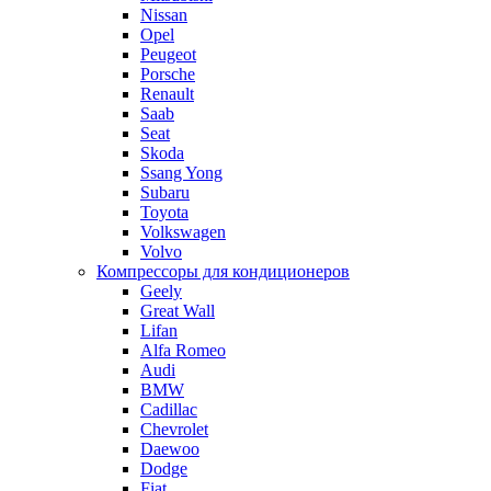
Nissan
Opel
Peugeot
Porsche
Renault
Saab
Seat
Skoda
Ssang Yong
Subaru
Toyota
Volkswagen
Volvo
Компрессоры для кондиционеров
Geely
Great Wall
Lifan
Alfa Romeo
Audi
BMW
Cadillac
Chevrolet
Daewoo
Dodge
Fiat