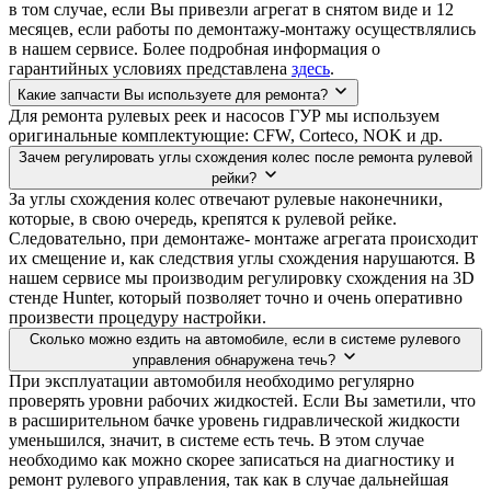
в том случае, если Вы привезли агрегат в снятом виде и 12
месяцев, если работы по демонтажу-монтажу осуществлялись
в нашем сервисе. Более подробная информация о
гарантийных условиях представлена
здесь
.
Какие запчасти Вы используете для ремонта?
Для ремонта рулевых реек и насосов ГУР мы используем
оригинальные комплектующие: CFW, Corteco, NOK и др.
Зачем регулировать углы схождения колес после ремонта рулевой
рейки?
За углы схождения колес отвечают рулевые наконечники,
которые, в свою очередь, крепятся к рулевой рейке.
Следовательно, при демонтаже- монтаже агрегата происходит
их смещение и, как следствия углы схождения нарушаются. В
нашем сервисе мы производим регулировку схождения на 3D
стенде Hunter, который позволяет точно и очень оперативно
произвести процедуру настройки.
Сколько можно ездить на автомобиле, если в системе рулевого
управления обнаружена течь?
При эксплуатации автомобиля необходимо регулярно
проверять уровни рабочих жидкостей. Если Вы заметили, что
в расширительном бачке уровень гидравлической жидкости
уменьшился, значит, в системе есть течь. В этом случае
необходимо как можно скорее записаться на диагностику и
ремонт рулевого управления, так как в случае дальнейшая