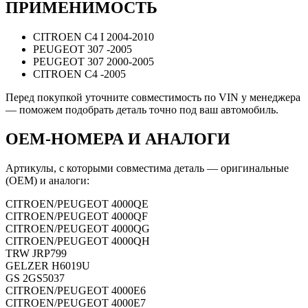
ПРИМЕНИМОСТЬ
CITROEN C4 I 2004-2010
PEUGEOT 307 -2005
PEUGEOT 307 2000-2005
CITROEN C4 -2005
Перед покупкой уточните совместимость по VIN у менеджера
— поможем подобрать деталь точно под ваш автомобиль.
OEM-НОМЕРА И АНАЛОГИ
Артикулы, с которыми совместима деталь — оригинальные
(OEM) и аналоги:
CITROEN/PEUGEOT
4000QE
CITROEN/PEUGEOT
4000QF
CITROEN/PEUGEOT
4000QG
CITROEN/PEUGEOT
4000QH
TRW
JRP799
GELZER
H6019U
GS
2GS5037
CITROEN/PEUGEOT
4000E6
CITROEN/PEUGEOT
4000E7