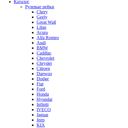
Каталог
Рулевые рейки
Chery
Geely
Great Wall
Lifan
Acura
Alfa Romeo
Audi
BMW
Cadillac
Chevrolet
Chrysler
Citroen
Daewoo
Dodge
Fiat
Ford
Honda
Hyundai
Infiniti
IVECO
Jaguar
Jeep
KIA