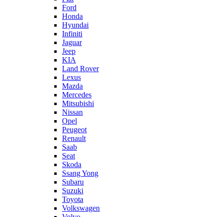
Ford
Honda
Hyundai
Infiniti
Jaguar
Jeep
KIA
Land Rover
Lexus
Mazda
Mercedes
Mitsubishi
Nissan
Opel
Peugeot
Renault
Saab
Seat
Skoda
Ssang Yong
Subaru
Suzuki
Toyota
Volkswagen
Volvo