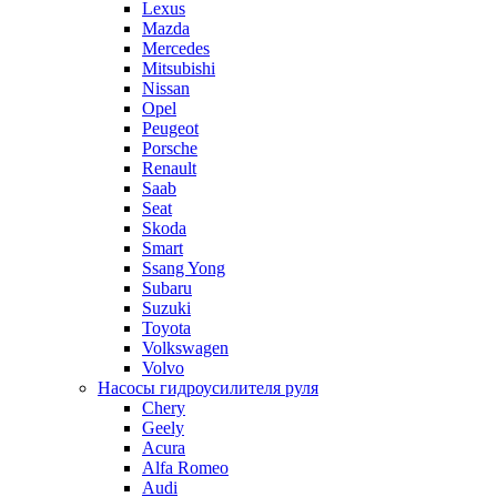
Lexus
Mazda
Mercedes
Mitsubishi
Nissan
Opel
Peugeot
Porsche
Renault
Saab
Seat
Skoda
Smart
Ssang Yong
Subaru
Suzuki
Toyota
Volkswagen
Volvo
Насосы гидроусилителя руля
Chery
Geely
Acura
Alfa Romeo
Audi