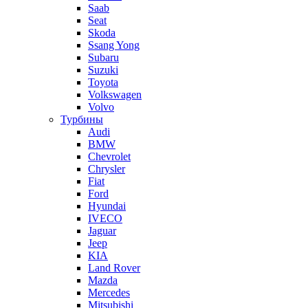
Saab
Seat
Skoda
Ssang Yong
Subaru
Suzuki
Toyota
Volkswagen
Volvo
Турбины
Audi
BMW
Chevrolet
Chrysler
Fiat
Ford
Hyundai
IVECO
Jaguar
Jeep
KIA
Land Rover
Mazda
Mercedes
Mitsubishi