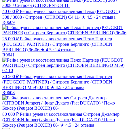
40 600 ₽
Рейка рулевая восстановленная Пежо (PEUGEOT)
308 / 3008 / Ситроен (CITROEN) C4 11-
★
4.5 · 24 отзыва
R0609
25 000 ₽
Рейка рулевая восстановленная Пежо Партнер
(PEUGEOT PARTNER) / Ситроен Берлинго (CITROEN
BERLINGO) 96-06
★
4.5 · 24 отзыва
R0641
30 500 ₽
Рейка рулевая восстановленная Пежо Партнер
(PEUGEOT PARTNER) / Ситроен Берлинго (CITROEN
BERLINGO M59) 02-10
★
4.5 · 24 отзыва
R0608
80 000 ₽
Рейка рулевая восстановленная Ситроен Джампер
(CITROEN Jumper) / Фиат Дукато (Fiat DUCATO) / Пежо
Боксер (Peugeot BOXER) 06-
★
4.5 · 24 отзыва