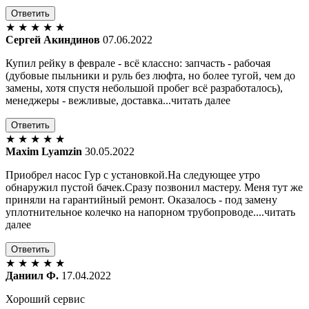
Ответить
★
★
★
★
★
Сергей Акиндинов
07.06.2022
Купил рейку в феврале - всё классно: запчасть - рабочая
(дубовые пыльники и руль без люфта, но более тугой, чем до
замены, хотя спустя небольшой пробег всё разработалось),
менеджеры - вежливые, доставка...читать далее
Ответить
★
★
★
★
★
Maxim Lyamzin
30.05.2022
Приобрел насос Гур с установкой.На следующее утро
обнаружил пустой бачек.Сразу позвонил мастеру. Меня тут же
приняли на гарантийный ремонт. Оказалось - под замену
уплотнительное колечко на напорном трубопроводе....читать
далее
Ответить
★
★
★
★
★
Даниил Ф.
17.04.2022
Хороший сервис