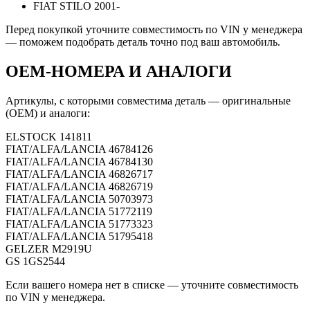
FIAT STILO 2001-
Перед покупкой уточните совместимость по VIN у менеджера
— поможем подобрать деталь точно под ваш автомобиль.
OEM-НОМЕРА И АНАЛОГИ
Артикулы, с которыми совместима деталь — оригинальные
(OEM) и аналоги:
ELSTOCK
141811
FIAT/ALFA/LANCIA
46784126
FIAT/ALFA/LANCIA
46784130
FIAT/ALFA/LANCIA
46826717
FIAT/ALFA/LANCIA
46826719
FIAT/ALFA/LANCIA
50703973
FIAT/ALFA/LANCIA
51772119
FIAT/ALFA/LANCIA
51773323
FIAT/ALFA/LANCIA
51795418
GELZER
M2919U
GS
1GS2544
Если вашего номера нет в списке — уточните совместимость
по VIN у менеджера.