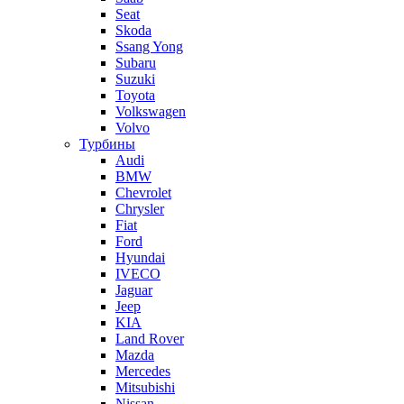
Seat
Skoda
Ssang Yong
Subaru
Suzuki
Toyota
Volkswagen
Volvo
Турбины
Audi
BMW
Chevrolet
Chrysler
Fiat
Ford
Hyundai
IVECO
Jaguar
Jeep
KIA
Land Rover
Mazda
Mercedes
Mitsubishi
Nissan