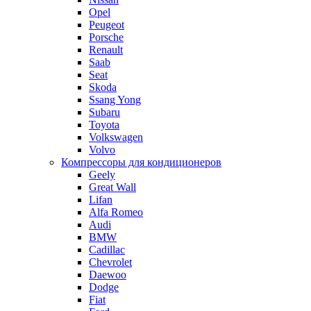
Opel
Peugeot
Porsche
Renault
Saab
Seat
Skoda
Ssang Yong
Subaru
Toyota
Volkswagen
Volvo
Компрессоры для кондиционеров
Geely
Great Wall
Lifan
Alfa Romeo
Audi
BMW
Cadillac
Chevrolet
Daewoo
Dodge
Fiat