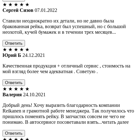
★
★
★
★
★
Сергей Сизов
07.01.2022
Ставили неоднократно их детали, но не давно была
бракованная рейка, возврат был успешный, но с большой
неохотой, кучей бумажек и в течении трех месяцев...
Ответить
★
★
★
★
★
Юрий Б
24.12.2021
Качественная продукция + отличный сервис , стоимость на
мой взгляд более чем адекватная . Советую .
Ответить
★
★
★
★
★
Валерия
24.10.2021
Добрый день! Хочу выразить благодарность компании
Reikanen и грамотной работе менеджера. Так получилось что
пришлось поменять рейку. В запчастях совсем не чего не
понимаю. В автосервисе посоветавали взять...читать далее
Ответить
★
★
★
★
★