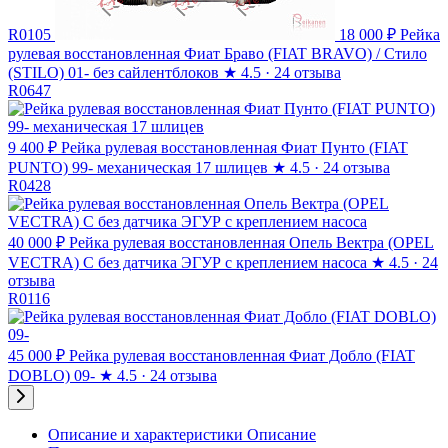
R0105
18 000 ₽
Рейка
рулевая восстановленная Фиат Браво (FIAT BRAVO) / Стило
(STILO) 01- без сайлентблоков
★
4.5 · 24 отзыва
R0647
9 400 ₽
Рейка рулевая восстановленная Фиат Пунто (FIAT
PUNTO) 99- механическая 17 шлицев
★
4.5 · 24 отзыва
R0428
40 000 ₽
Рейка рулевая восстановленная Опель Вектра (OPEL
VECTRA) C без датчика ЭГУР с креплением насоса
★
4.5 · 24
отзыва
R0116
45 000 ₽
Рейка рулевая восстановленная Фиат Добло (FIAT
DOBLO) 09-
★
4.5 · 24 отзыва
Описание и характеристики
Описание