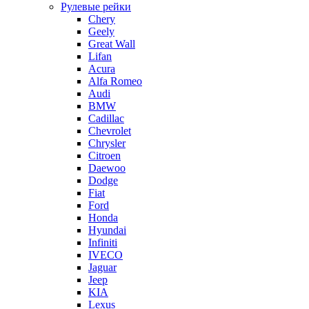
Рулевые рейки
Chery
Geely
Great Wall
Lifan
Acura
Alfa Romeo
Audi
BMW
Cadillac
Chevrolet
Chrysler
Citroen
Daewoo
Dodge
Fiat
Ford
Honda
Hyundai
Infiniti
IVECO
Jaguar
Jeep
KIA
Lexus