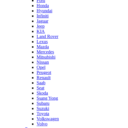
Ford
Honda
Hyundai
Infiniti
Jaguar
Jeep
KIA
Land Rover
Lexus
Mazda
Mercedes
Mitsubishi
Nissan
Opel
Peugeot
Renault
Saab
Seat
Skoda
Ssang Yong
Subaru
Suzuki
Toyota
Volkswagen
Volvo