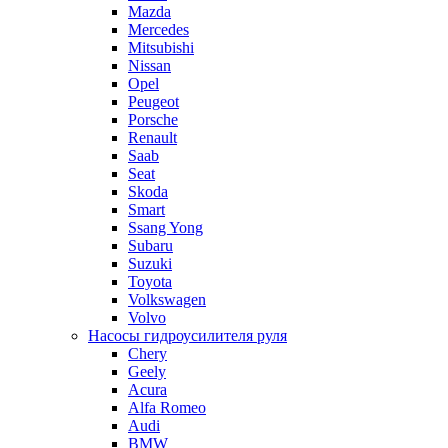
Mazda
Mercedes
Mitsubishi
Nissan
Opel
Peugeot
Porsche
Renault
Saab
Seat
Skoda
Smart
Ssang Yong
Subaru
Suzuki
Toyota
Volkswagen
Volvo
Насосы гидроусилителя руля
Chery
Geely
Acura
Alfa Romeo
Audi
BMW