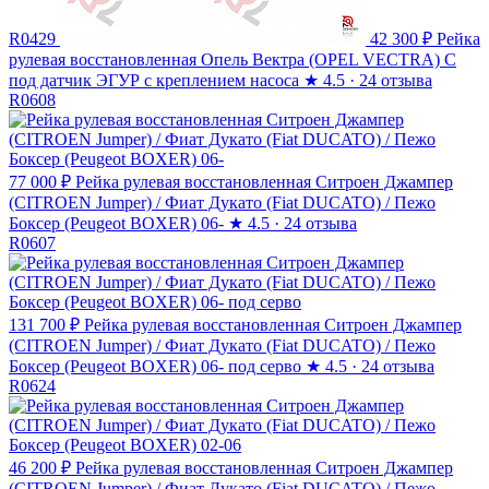
R0429
42 300 ₽
Рейка
рулевая восстановленная Опель Вектра (OPEL VECTRA) C
под датчик ЭГУР с креплением насоса
★
4.5 · 24 отзыва
R0608
77 000 ₽
Рейка рулевая восстановленная Ситроен Джампер
(CITROEN Jumper) / Фиат Дукато (Fiat DUCATO) / Пежо
Боксер (Peugeot BOXER) 06-
★
4.5 · 24 отзыва
R0607
131 700 ₽
Рейка рулевая восстановленная Ситроен Джампер
(CITROEN Jumper) / Фиат Дукато (Fiat DUCATO) / Пежо
Боксер (Peugeot BOXER) 06- под серво
★
4.5 · 24 отзыва
R0624
46 200 ₽
Рейка рулевая восстановленная Ситроен Джампер
(CITROEN Jumper) / Фиат Дукато (Fiat DUCATO) / Пежо