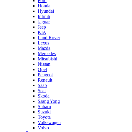
Ford
Honda
Hyundai
Infiniti
Jaguar
Jeep
KIA
Land Rover
Lexus
Mazda
Mercedes
Mitsubishi
Nissan
Opel
Peugeot
Renault
Saab
Seat
Skoda
Ssang Yong
Subaru
Suzuki
Toyota
Volkswagen
Volvo