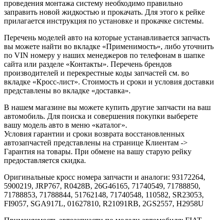
проведения монтажа систему необходимо правильно
заправить новой жидкостью и прокачать. Для этого к рейке
прилагается инструкция по установке и прокачке системы.
Перечень моделей авто на которые устанавливается запчасть
вы можете найти во вкладке «Применимость», либо уточнить
по VIN номеру у наших менеджеров по телефонам в шапке
сайта или разделе «Контакты». Перечень брендов
производителей и перекрестные коды запчастей см. во
вкладке «Кросс-лист». Стоимость и сроки и условия доставки
представлены во вкладке «доставка».
В нашем магазине вы можете купить другие запчасти на ваш
автомобиль. Для поиска и совершения покупки выберете
вашу модель авто в меню «каталог».
Условия гарантии и сроки возврата восстановленных
автозапчастей представлены на странице Клиентам ->
Гарантия на товары. При обмене на вашу старую рейку
предоставляется скидка.
Оригинальные кросс номера запчасти и аналоги: 93172264,
5900219, JRP767, R0428B, 26G46165, 71740549, 71788850,
71788853, 71788844, 51762148, 71740548, 110582, SR23053,
FI9057, SGA917L, 01627810, R21091RB, 2GS2557, H2958U