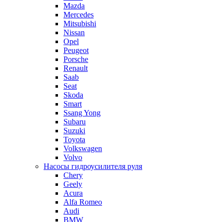
Mazda
Mercedes
Mitsubishi
Nissan
Opel
Peugeot
Porsche
Renault
Saab
Seat
Skoda
Smart
Ssang Yong
Subaru
Suzuki
Toyota
Volkswagen
Volvo
Насосы гидроусилителя руля
Chery
Geely
Acura
Alfa Romeo
Audi
BMW