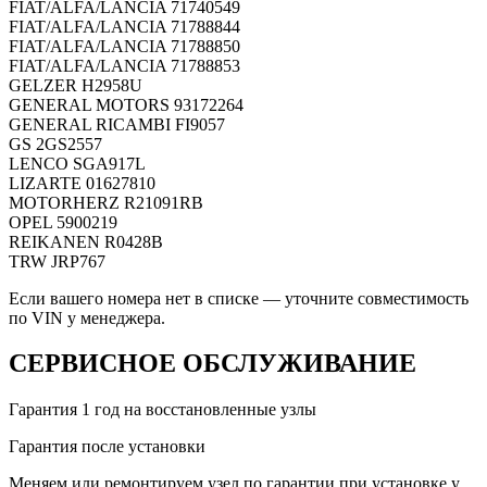
FIAT/ALFA/LANCIA
71740549
FIAT/ALFA/LANCIA
71788844
FIAT/ALFA/LANCIA
71788850
FIAT/ALFA/LANCIA
71788853
GELZER
H2958U
GENERAL MOTORS
93172264
GENERAL RICAMBI
FI9057
GS
2GS2557
LENCO
SGA917L
LIZARTE
01627810
MOTORHERZ
R21091RB
OPEL
5900219
REIKANEN
R0428B
TRW
JRP767
Если вашего номера нет в списке — уточните совместимость
по VIN у менеджера.
СЕРВИСНОЕ ОБСЛУЖИВАНИЕ
Гарантия 1 год на восстановленные узлы
Гарантия после установки
Меняем или ремонтируем узел по гарантии при установке у