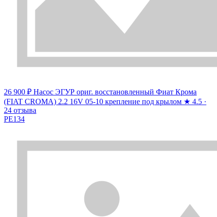
26 900 ₽
Насос ЭГУР ориг. восстановленный Фиат Крома
(FIAT CROMA) 2.2 16V 05-10 крепление под крылом
★
4.5 ·
24 отзыва
PE134