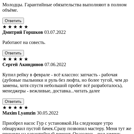
Молодцы. Гарантийные обязательства выполняют в полном
объёме.
Ответить
★
★
★
★
★
Дмитрий Горшков
03.07.2022
Работают на совесть.
Ответить
★
★
★
★
★
Сергей Акиндинов
07.06.2022
Купил рейку в феврале - всё классно: запчасть - рабочая
(дубовые пыльники и руль без люфта, но более тугой, чем до
замены, хотя спустя небольшой пробег всё разработалось),
менеджеры - вежливые, доставка...читать далее
Ответить
★
★
★
★
★
Maxim Lyamzin
30.05.2022
Приобрел насос Гур с установкой.На следующее утро
обнаружил пустой бачек.Сразу позвонил мастеру. Меня тут же
приняли на гарантийный ремонт. Оказалось - под замену