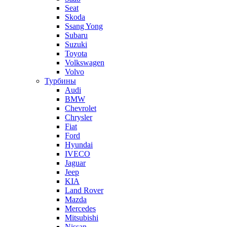
Seat
Skoda
Ssang Yong
Subaru
Suzuki
Toyota
Volkswagen
Volvo
Турбины
Audi
BMW
Chevrolet
Chrysler
Fiat
Ford
Hyundai
IVECO
Jaguar
Jeep
KIA
Land Rover
Mazda
Mercedes
Mitsubishi
Nissan