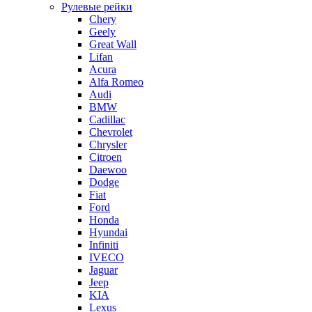
Рулевые рейки
Chery
Geely
Great Wall
Lifan
Acura
Alfa Romeo
Audi
BMW
Cadillac
Chevrolet
Chrysler
Citroen
Daewoo
Dodge
Fiat
Ford
Honda
Hyundai
Infiniti
IVECO
Jaguar
Jeep
KIA
Lexus