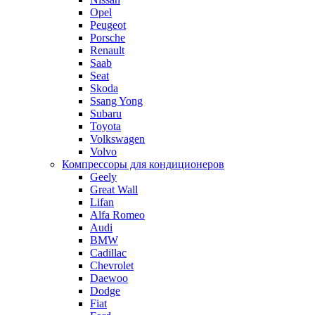
Opel
Peugeot
Porsche
Renault
Saab
Seat
Skoda
Ssang Yong
Subaru
Toyota
Volkswagen
Volvo
Компрессоры для кондиционеров
Geely
Great Wall
Lifan
Alfa Romeo
Audi
BMW
Cadillac
Chevrolet
Daewoo
Dodge
Fiat