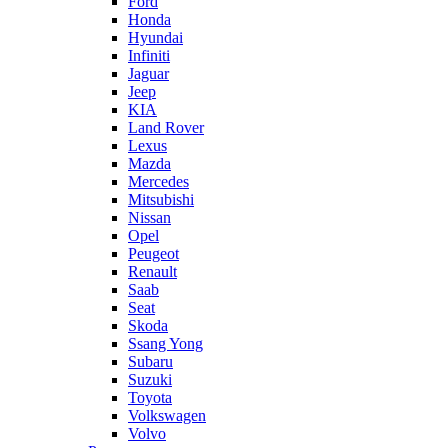
Ford
Honda
Hyundai
Infiniti
Jaguar
Jeep
KIA
Land Rover
Lexus
Mazda
Mercedes
Mitsubishi
Nissan
Opel
Peugeot
Renault
Saab
Seat
Skoda
Ssang Yong
Subaru
Suzuki
Toyota
Volkswagen
Volvo