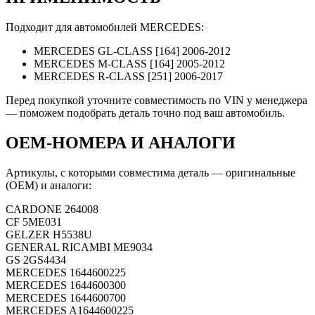
Подходит для автомобилей MERCEDES:
MERCEDES GL-CLASS [164] 2006-2012
MERCEDES M-CLASS [164] 2005-2012
MERCEDES R-CLASS [251] 2006-2017
Перед покупкой уточните совместимость по VIN у менеджера
— поможем подобрать деталь точно под ваш автомобиль.
OEM-НОМЕРА И АНАЛОГИ
Артикулы, с которыми совместима деталь — оригинальные
(OEM) и аналоги:
CARDONE
264008
CF
5ME031
GELZER
H5538U
GENERAL RICAMBI
ME9034
GS
2GS4434
MERCEDES
1644600225
MERCEDES
1644600300
MERCEDES
1644600700
MERCEDES
A1644600225