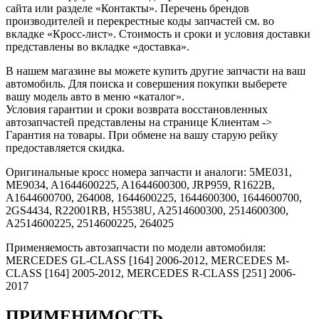
сайта или разделе «Контакты». Перечень брендов
производителей и перекрестные коды запчастей см. во
вкладке «Кросс-лист». Стоимость и сроки и условия доставки
представлены во вкладке «доставка».
В нашем магазине вы можете купить другие запчасти на ваш
автомобиль. Для поиска и совершения покупки выберете
вашу модель авто в меню «каталог».
Условия гарантии и сроки возврата восстановленных
автозапчастей представлены на странице Клиентам ->
Гарантия на товары. При обмене на вашу старую рейку
предоставляется скидка.
Оригинальные кросс номера запчасти и аналоги: 5ME031,
ME9034, A1644600225, A1644600300, JRP959, R1622B,
A1644600700, 264008, 1644600225, 1644600300, 1644600700,
2GS4434, R22001RB, H5538U, A2514600300, 2514600300,
A2514600225, 2514600225, 264025
Применяемость автозапчасти по модели автомобиля:
MERCEDES GL-CLASS [164] 2006-2012, MERCEDES M-
CLASS [164] 2005-2012, MERCEDES R-CLASS [251] 2006-
2017
ПРИМЕНИМОСТЬ