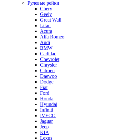
Рулевые рейки
Chery
Geely
Great Wall
Lifan
Acura
Alfa Romeo
Audi
BMW
Cadillac
Chevrolet
Chrysler
Citroen
Daewoo
Dodge
Fiat
Ford
Honda
Hyundai
Infiniti
IVECO
Jaguar
Jeep
KIA
Lexus