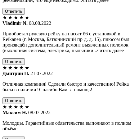
рекомендации, что ещё необходимо...читать далее
Ответить
★
★
★
★
★
Vladimir N.
08.08.2022
Приобретал рулевую рейку на пассат б6 с установкой в
Reikanen (г. Москва, Батюнинский пр-д, д. 15), плюсом был
произведён дополнительный ремонт выявленных поломок
(выхлопная система, электрика, пыльники...читать далее
Ответить
★
★
★
★
★
Дмитрий П.
21.07.2022
Отличная компания! Сделали быстро и качественно! Рейка
была в наличии! Спасибо Вам за помощь!
Ответить
★
★
★
★
★
Максим Н.
08.07.2022
Молодцы. Гарантийные обязательства выполняют в полном
объёме.