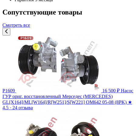
Сопутствующие товары
Смотреть все
P1609
16 500 ₽
Насос
ГУР ориг. восстановленный Мерседес (MERCEDES)
GL[X164]/ML[W164]/R[W251]/S[W221] OM642 05-08 (8PK)
★
4.5 · 24 отзыва