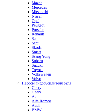
Mazda
Mercedes
Mitsubishi
Nissan
Opel
Peugeot
Porsche
Renault
Saab
Seat
Skoda
Smart
Ssang Yong
Subaru
Suzuki
Toyota
Volkswagen
Volvo
Насосы гидроусилителя руля
Chery
Geely
Acura
Alfa Romeo
Audi
BMW