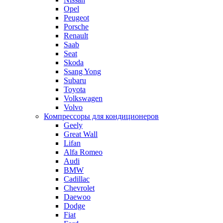
Opel
Peugeot
Porsche
Renault
Saab
Seat
Skoda
Ssang Yong
Subaru
Toyota
Volkswagen
Volvo
Компрессоры для кондиционеров
Geely
Great Wall
Lifan
Alfa Romeo
Audi
BMW
Cadillac
Chevrolet
Daewoo
Dodge
Fiat