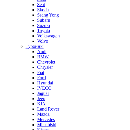
Seat
Skoda
Ssang Yong
Subaru
Suzuki
Toyota
Volkswagen
Volvo
Турбины
Audi
BMW
Chevrolet
Chrysler
Fiat
Ford
Hyundai
IVECO
Jaguar
Jeep
KIA
Land Rover
Mazda
Mercedes
Mitsubishi
Nissan