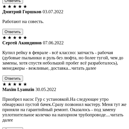
Ответить
★
★
★
★
★
Дмитрий Горшков
03.07.2022
Работают на совесть.
Ответить
★
★
★
★
★
Сергей Акиндинов
07.06.2022
Купил рейку в феврале - всё классно: запчасть - рабочая
(дубовые пыльники и руль без люфта, но более тугой, чем до
замены, хотя спустя небольшой пробег всё разработалось),
менеджеры - вежливые, доставка...читать далее
Ответить
★
★
★
★
★
Maxim Lyamzin
30.05.2022
Приобрел насос Гур с установкой.На следующее утро
обнаружил пустой бачек.Сразу позвонил мастеру. Меня тут же
приняли на гарантийный ремонт. Оказалось - под замену
уплотнительное колечко на напорном трубопроводе....читать
далее