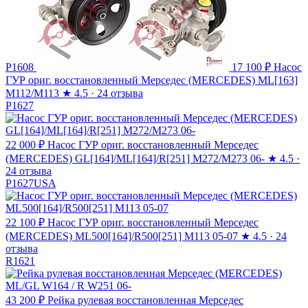
P1608
17 100 ₽
Насос
ГУР ориг. восстановленный Мерседес (MERCEDES) ML[163]
M112/M113
★
4.5 · 24 отзыва
P1627
22 000 ₽
Насос ГУР ориг. восстановленный Мерседес
(MERCEDES) GL[164]/ML[164]/R[251] M272/M273 06-
★
4.5 ·
24 отзыва
P1627USA
22 100 ₽
Насос ГУР ориг. восстановленный Мерседес
(MERCEDES) ML500[164]/R500[251] M113 05-07
★
4.5 · 24
отзыва
R1621
43 200 ₽
Рейка рулевая восстановленная Мерседес