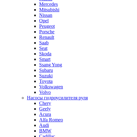
Mercedes
Mitsubishi
Nissan
Opel
Peugeot
Porsche
Renault
Saab
Seat
Skoda
Smart
Ssang Yong
Subaru
Suzuki
Toyota
Volkswagen
Volvo
Насосы гидроусилителя руля
Chery
Geely
Acura
Alfa Romeo
Audi
BMW
Cadillac