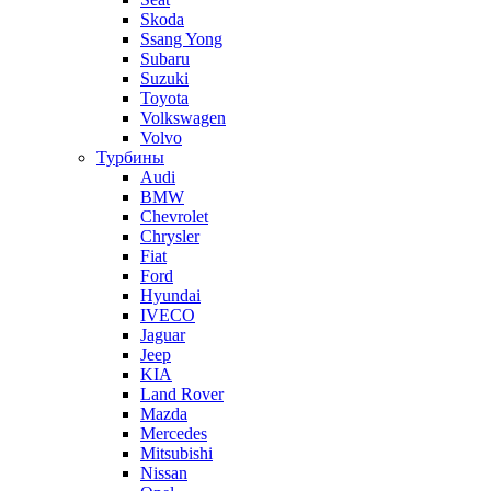
Skoda
Ssang Yong
Subaru
Suzuki
Toyota
Volkswagen
Volvo
Турбины
Audi
BMW
Chevrolet
Chrysler
Fiat
Ford
Hyundai
IVECO
Jaguar
Jeep
KIA
Land Rover
Mazda
Mercedes
Mitsubishi
Nissan