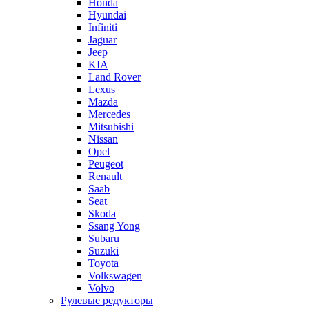
Honda
Hyundai
Infiniti
Jaguar
Jeep
KIA
Land Rover
Lexus
Mazda
Mercedes
Mitsubishi
Nissan
Opel
Peugeot
Renault
Saab
Seat
Skoda
Ssang Yong
Subaru
Suzuki
Toyota
Volkswagen
Volvo
Рулевые редукторы