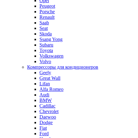
Opel
Peugeot
Porsche
Renault
Saab
Seat
Skoda
Ssang Yong
Subaru
Toyota
Volkswagen
Volvo
Компрессоры для кондиционеров
Geely
Great Wall
Lifan
Alfa Romeo
Audi
BMW
Cadillac
Chevrolet
Daewoo
Dodge
Fiat
Ford