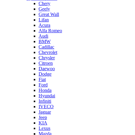
Chery
Geely
Great Wall
Lifan
Acura
Alfa Romeo
Audi
BMW
Cadillac
Chevrolet
Chrysler
Citroen
Daewoo
Dodge
Fiat
Ford
Honda
Hyundai
Infiniti
IVECO
Jaguar
Jeep
KIA
Lexus
Mazda