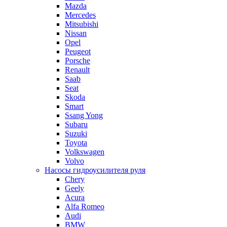
Mazda
Mercedes
Mitsubishi
Nissan
Opel
Peugeot
Porsche
Renault
Saab
Seat
Skoda
Smart
Ssang Yong
Subaru
Suzuki
Toyota
Volkswagen
Volvo
Насосы гидроусилителя руля
Chery
Geely
Acura
Alfa Romeo
Audi
BMW