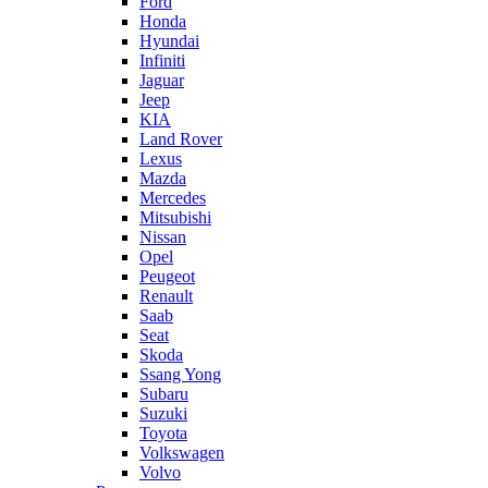
Ford
Honda
Hyundai
Infiniti
Jaguar
Jeep
KIA
Land Rover
Lexus
Mazda
Mercedes
Mitsubishi
Nissan
Opel
Peugeot
Renault
Saab
Seat
Skoda
Ssang Yong
Subaru
Suzuki
Toyota
Volkswagen
Volvo