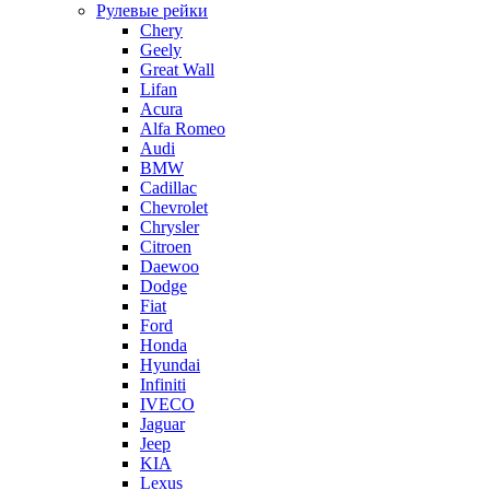
Рулевые рейки
Chery
Geely
Great Wall
Lifan
Acura
Alfa Romeo
Audi
BMW
Cadillac
Chevrolet
Chrysler
Citroen
Daewoo
Dodge
Fiat
Ford
Honda
Hyundai
Infiniti
IVECO
Jaguar
Jeep
KIA
Lexus