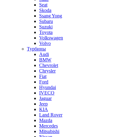
Seat
Skoda
Ssang Yong
Subaru
Suzuki
Toyota
Volkswagen
Volvo
Турбины
Audi
BMW
Chevrolet
Chrysler
Fiat
Ford
Hyundai
IVECO
Jaguar
Jeep
KIA
Land Rover
Mazda
Mercedes
Mitsubishi
Nissan