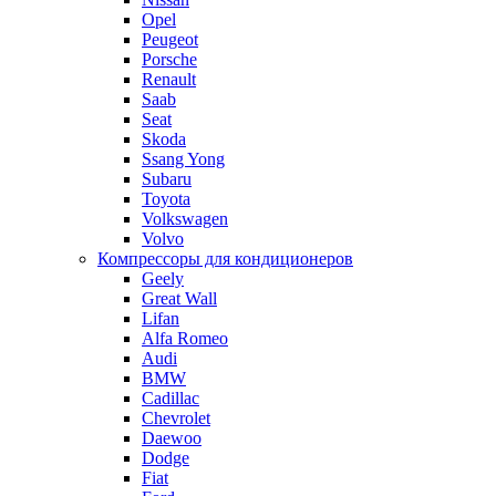
Opel
Peugeot
Porsche
Renault
Saab
Seat
Skoda
Ssang Yong
Subaru
Toyota
Volkswagen
Volvo
Компрессоры для кондиционеров
Geely
Great Wall
Lifan
Alfa Romeo
Audi
BMW
Cadillac
Chevrolet
Daewoo
Dodge
Fiat