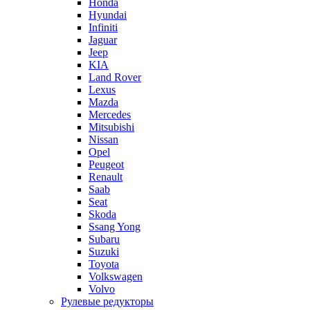
Honda
Hyundai
Infiniti
Jaguar
Jeep
KIA
Land Rover
Lexus
Mazda
Mercedes
Mitsubishi
Nissan
Opel
Peugeot
Renault
Saab
Seat
Skoda
Ssang Yong
Subaru
Suzuki
Toyota
Volkswagen
Volvo
Рулевые редукторы