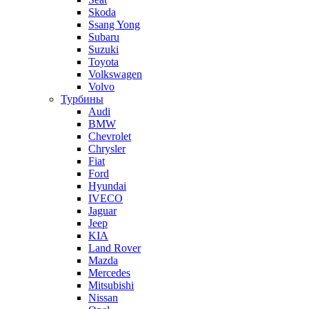
Skoda
Ssang Yong
Subaru
Suzuki
Toyota
Volkswagen
Volvo
Турбины
Audi
BMW
Chevrolet
Chrysler
Fiat
Ford
Hyundai
IVECO
Jaguar
Jeep
KIA
Land Rover
Mazda
Mercedes
Mitsubishi
Nissan