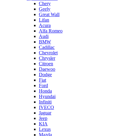
Chery
Geely
Great Wall
Lifan
Acura
Alfa Romeo
Audi
BMW
Cadillac
Chevrolet
Chrysler
Citroen
Daewoo
Dodge
Fiat
Ford
Honda
Hyundai
Infiniti
IVECO
Jaguar
Jeep
KIA
Lexus
Mazda