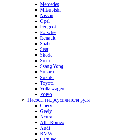
Mercedes
Mitsubishi
Nissan
Opel
Peugeot
Porsche
Renault
Saab
Seat
Skoda
Smart
Ssang Yong
Subaru
Suzuki
Toyota
Volkswagen
Volvo
Насосы гидроусилителя руля
Chery
Geely
Acura
Alfa Romeo
Audi
BMW
Cadillac