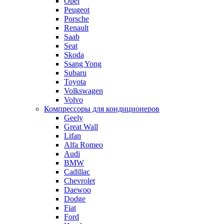
Opel
Peugeot
Porsche
Renault
Saab
Seat
Skoda
Ssang Yong
Subaru
Toyota
Volkswagen
Volvo
Компрессоры для кондиционеров
Geely
Great Wall
Lifan
Alfa Romeo
Audi
BMW
Cadillac
Chevrolet
Daewoo
Dodge
Fiat
Ford