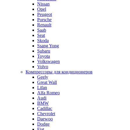
Nissan
Opel
Peugeot
Porsche
Renault
Saab
Seat
Skoda
Ssang Yong
Subaru
Toyota
Volkswagen
Volvo
Компрессоры для кондиционеров
Geely
Great Wall
Lifan
Alfa Romeo
Audi
BMW
Cadillac
Chevrolet
Daewoo
Dodge
Fiat