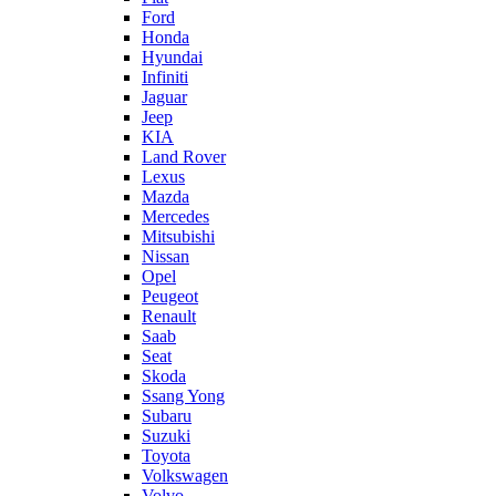
Ford
Honda
Hyundai
Infiniti
Jaguar
Jeep
KIA
Land Rover
Lexus
Mazda
Mercedes
Mitsubishi
Nissan
Opel
Peugeot
Renault
Saab
Seat
Skoda
Ssang Yong
Subaru
Suzuki
Toyota
Volkswagen
Volvo