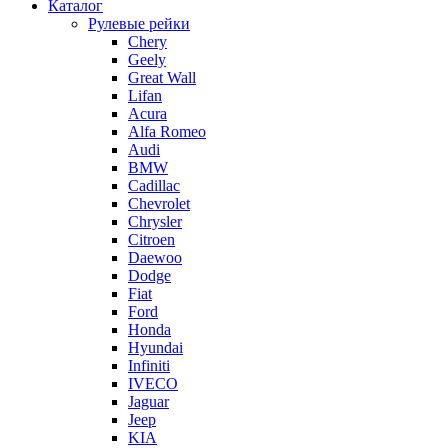
Каталог
Рулевые рейки
Chery
Geely
Great Wall
Lifan
Acura
Alfa Romeo
Audi
BMW
Cadillac
Chevrolet
Chrysler
Citroen
Daewoo
Dodge
Fiat
Ford
Honda
Hyundai
Infiniti
IVECO
Jaguar
Jeep
KIA