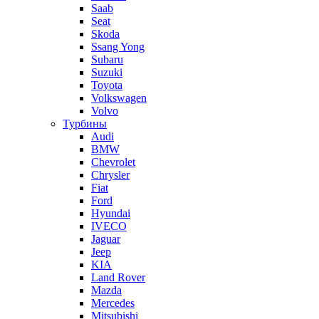
Saab
Seat
Skoda
Ssang Yong
Subaru
Suzuki
Toyota
Volkswagen
Volvo
Турбины
Audi
BMW
Chevrolet
Chrysler
Fiat
Ford
Hyundai
IVECO
Jaguar
Jeep
KIA
Land Rover
Mazda
Mercedes
Mitsubishi