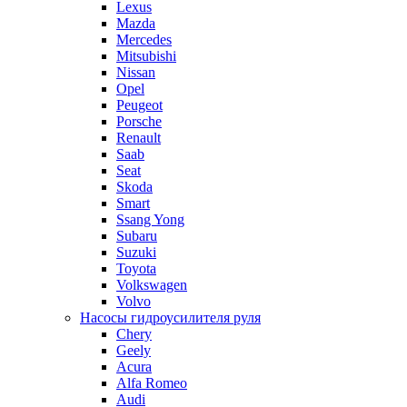
Lexus
Mazda
Mercedes
Mitsubishi
Nissan
Opel
Peugeot
Porsche
Renault
Saab
Seat
Skoda
Smart
Ssang Yong
Subaru
Suzuki
Toyota
Volkswagen
Volvo
Насосы гидроусилителя руля
Chery
Geely
Acura
Alfa Romeo
Audi