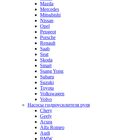
Mazda
Mercedes
Mitsubishi
Nissan
Opel
Peugeot
Porsche
Renault
Saab
Seat
Skoda
Smart
Ssang Yong
Subaru
Suzuki
Toyota
Volkswagen
Volvo
Насосы гидроусилителя руля
Chery
Geely
Acura
Alfa Romeo
Audi
BMW