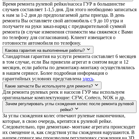
Время ремонта рулевой рейки/насоса ГУР в большинстве
случаев составляет 1-1,5 дня. Для этого необходимо записаться
к нам за 1-2 дня до предполагаемой даты приезда. В день
ремонта Вы оставляете свой автомобиль с 9 до 10 утра и
получаете на руки заказ-наряд с предварительной суммой
ремонта (в случае изменения стоимости мы свяжемся с Вами
по телефону для согласования). Клиент извещается о
готовности автомобиля по телефону.
Какова гарантия на выполненные работы?
Стандартная гарантия на услуги ремонта составляет 6 месяцев
в том случае, если Вы привезли агрегат в снятом виде и 12
месяцев, если работы по демонтажу-монтажу осуществлялись
в нашем сервисе. Более подробная информация о
гарантийных условиях представлена
здесь
.
Какие запчасти Вы используете для ремонта?
Для ремонта рулевых реек и насосов ГУР мы используем
оригинальные комплектующие: CFW, Corteco, NOK и др.
Зачем регулировать углы схождения колес после ремонта рулевой
рейки?
За углы схождения колес отвечают рулевые наконечники,
которые, в свою очередь, крепятся к рулевой рейке.
Следовательно, при демонтаже- монтаже агрегата происходит
их смещение и, как следствия углы схождения нарушаются. В
нашем сервисе мы производим регулировку схождения на 3D