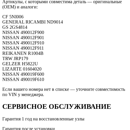
Артикулы, с которыми совместима деталь — оригинальные
(OEM) и аналоги:
CF
5NI006
GENERAL RICAMBI
ND9014
GS
2GS4814
NISSAN
490012F900
NISSAN
490012F901
NISSAN
490012F910
NISSAN
490012F911
REIKANEN
R1004B
TRW
JRP179
GELZER
H5822U
LIZARTE
01604020
NISSAN
490019F600
NISSAN
490019F610
Если вашего номера нет в списке — уточните совместимость
по VIN у менеджера.
СЕРВИСНОЕ ОБСЛУЖИВАНИЕ
Гарантия 1 год на восстановленные узлы
Гарантия после установки