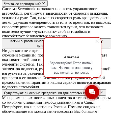
Что такое сервотроник?
Система Servotronic позволяет повысить управляемость
автомобиля, регулируя в зависимости от скорости движения,
усилие на руле. Так, на малых скоростях руль вращается очень
легко, улучшая маневренность авто, в то время как на высоких
скоростях рулевое колесо становится тугим, что позволяет
водителю лучше «чувствовать» свой автомобиль и
способствует безопасному вождению.
Каким образом неисправности подвески влияют на систему
рулевого управления?
Ни для кого не секрет, что автомобиль - это чрезвычайно
сложный механизм, поэтому неисправность одного агрегата
Алексей
оказывает в той или иной степени влияние на другие
Здравствуйте! Готов помочь
элементы системы. Так, в случае наличия неисправных
вам. Напишите мне, если у
элементов подвески, рулевая рейка подвергается повышенной
вас появятся вопросы.
нагрузке из-за различных люфтов и стуков, что может
привести к ее поломке. Именно поэтому одним из условий
предоставления гарантии в нашем сервисе является исправная
подвеска автомобиля.
Существуют ли особые предложения для оптовых клиентов?
Мы ценим наших постоянных клиентов и тесно сотрудничаем
со многими станциями техобслуживания как в Санкт-
Петербурге, так и в регионах России. Помимо скидок на
обслуживание мы можем заинтересовать Вас большим