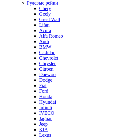
Рулевые рейки
Chery
Geely
Great Wall
Lifan
Acura
Alfa Romeo
Audi
BMW
Cadillac
Chevrolet
Chrysler
Citroen
Daewoo
Dodge
Fiat
Ford
Honda
Hyundai
Infiniti
IVECO
Jaguar
Jeep
KIA
Lexus