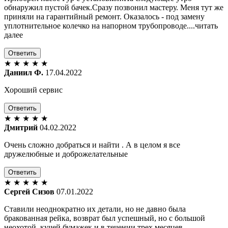
обнаружил пустой бачек.Сразу позвонил мастеру. Меня тут же
приняли на гарантийный ремонт. Оказалось - под замену
уплотнительное колечко на напорном трубопроводе....читать
далее
Ответить
★
★
★
★
★
Даниил Ф.
17.04.2022
Хороший сервис
Ответить
★
★
★
★
★
Дмитрий
04.02.2022
Очень сложно добраться и найти . А в целом я все
дружелюбные и доброжелательные
Ответить
★
★
★
★
★
Сергей Сизов
07.01.2022
Ставили неоднократно их детали, но не давно была
бракованная рейка, возврат был успешный, но с большой
неохотой, кучей бумажек и в течении трех месяцев...