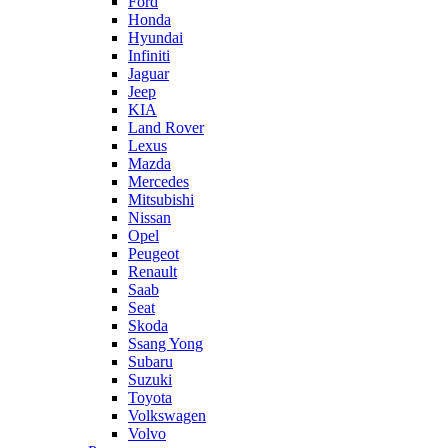
Ford
Honda
Hyundai
Infiniti
Jaguar
Jeep
KIA
Land Rover
Lexus
Mazda
Mercedes
Mitsubishi
Nissan
Opel
Peugeot
Renault
Saab
Seat
Skoda
Ssang Yong
Subaru
Suzuki
Toyota
Volkswagen
Volvo