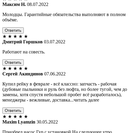
Максим Н.
08.07.2022
Молодцы. Гарантийные обязательства выполняют в полном
объёме.
Ответить
★
★
★
★
★
Дмитрий Горшков
03.07.2022
Работают на совесть.
Ответить
★
★
★
★
★
Сергей Акиндинов
07.06.2022
Купил рейку в феврале - всё классно: запчасть - рабочая
(дубовые пыльники и руль без люфта, но более тугой, чем до
замены, хотя спустя небольшой пробег всё разработалось),
менеджеры - вежливые, доставка...читать далее
Ответить
★
★
★
★
★
Maxim Lyamzin
30.05.2022
Приобрел насос Гур с установкой.На следующее утро