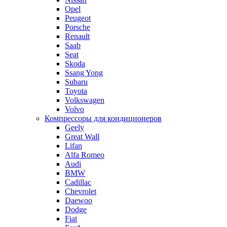
Opel
Peugeot
Porsche
Renault
Saab
Seat
Skoda
Ssang Yong
Subaru
Toyota
Volkswagen
Volvo
Компрессоры для кондиционеров
Geely
Great Wall
Lifan
Alfa Romeo
Audi
BMW
Cadillac
Chevrolet
Daewoo
Dodge
Fiat