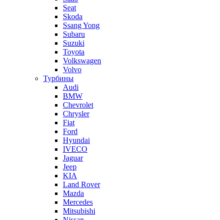
Seat
Skoda
Ssang Yong
Subaru
Suzuki
Toyota
Volkswagen
Volvo
Турбины
Audi
BMW
Chevrolet
Chrysler
Fiat
Ford
Hyundai
IVECO
Jaguar
Jeep
KIA
Land Rover
Mazda
Mercedes
Mitsubishi
Nissan