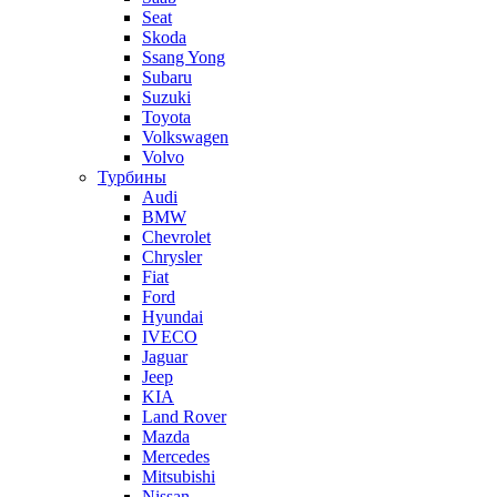
Seat
Skoda
Ssang Yong
Subaru
Suzuki
Toyota
Volkswagen
Volvo
Турбины
Audi
BMW
Chevrolet
Chrysler
Fiat
Ford
Hyundai
IVECO
Jaguar
Jeep
KIA
Land Rover
Mazda
Mercedes
Mitsubishi
Nissan