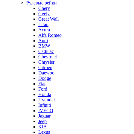
Рулевые рейки
Chery
Geely
Great Wall
Lifan
Acura
Alfa Romeo
Audi
BMW
Cadillac
Chevrolet
Chrysler
Citroen
Daewoo
Dodge
Fiat
Ford
Honda
Hyundai
Infiniti
IVECO
Jaguar
Jeep
KIA
Lexus