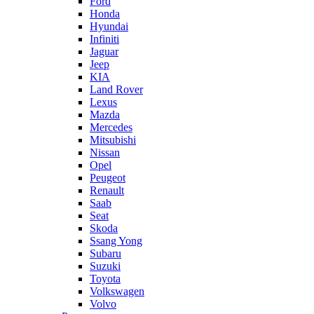
Ford
Honda
Hyundai
Infiniti
Jaguar
Jeep
KIA
Land Rover
Lexus
Mazda
Mercedes
Mitsubishi
Nissan
Opel
Peugeot
Renault
Saab
Seat
Skoda
Ssang Yong
Subaru
Suzuki
Toyota
Volkswagen
Volvo