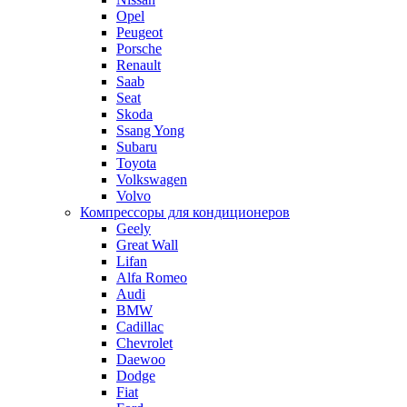
Opel
Peugeot
Porsche
Renault
Saab
Seat
Skoda
Ssang Yong
Subaru
Toyota
Volkswagen
Volvo
Компрессоры для кондиционеров
Geely
Great Wall
Lifan
Alfa Romeo
Audi
BMW
Cadillac
Chevrolet
Daewoo
Dodge
Fiat