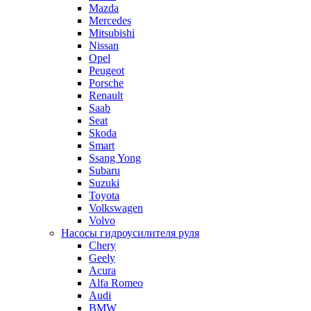
Mazda
Mercedes
Mitsubishi
Nissan
Opel
Peugeot
Porsche
Renault
Saab
Seat
Skoda
Smart
Ssang Yong
Subaru
Suzuki
Toyota
Volkswagen
Volvo
Насосы гидроусилителя руля
Chery
Geely
Acura
Alfa Romeo
Audi
BMW