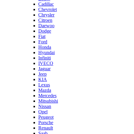
Cadillac
Chevrolet
Chrysler
Citroen
Daewoo
Dodge
Fiat
Ford
Honda
Hyundai
Infiniti
IVECO
Jaguar
Jeep
KIA
Lexus
Mazda
Mercedes
Mitsubishi
Nissan
Opel
Peugeot
Porsche
Renault
Saab