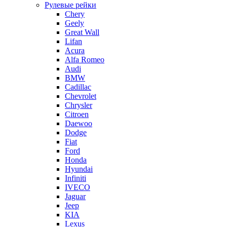
Рулевые рейки
Chery
Geely
Great Wall
Lifan
Acura
Alfa Romeo
Audi
BMW
Cadillac
Chevrolet
Chrysler
Citroen
Daewoo
Dodge
Fiat
Ford
Honda
Hyundai
Infiniti
IVECO
Jaguar
Jeep
KIA
Lexus