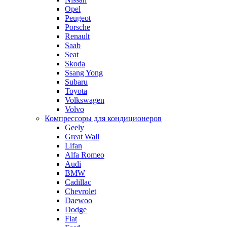
Opel
Peugeot
Porsche
Renault
Saab
Seat
Skoda
Ssang Yong
Subaru
Toyota
Volkswagen
Volvo
Компрессоры для кондиционеров
Geely
Great Wall
Lifan
Alfa Romeo
Audi
BMW
Cadillac
Chevrolet
Daewoo
Dodge
Fiat