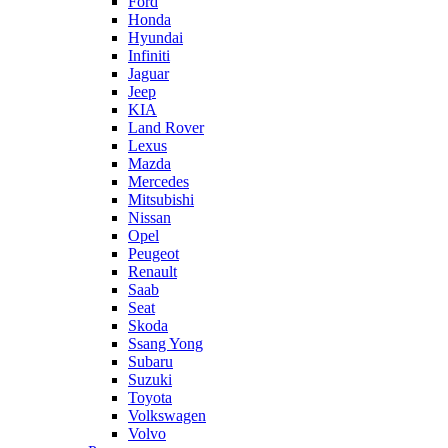
Ford
Honda
Hyundai
Infiniti
Jaguar
Jeep
KIA
Land Rover
Lexus
Mazda
Mercedes
Mitsubishi
Nissan
Opel
Peugeot
Renault
Saab
Seat
Skoda
Ssang Yong
Subaru
Suzuki
Toyota
Volkswagen
Volvo