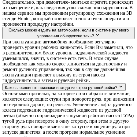
Следовательно, при демонтаже- монтаже агрегата происходит
их смещение и, как следствия углы схождения нарушаются. В
нашем сервисе мы производим регулировку схождения на 3D
стенде Hunter, который позволяет точно и очень оперативно
произвести процедуру настройки.
Сколько можно ездить на автомобиле, если в системе рулевого
управления обнаружена течь?
При эксплуатации автомобиля необходимо регулярно
проверять уровни рабочих жидкостей. Если Вы заметили, что
в расширительном бачке уровень гидравлической жидкости
уменьшился, значит, в системе есть течь. В этом случае
необходимо как можно скорее записаться на диагностику и
ремонт рулевого управления, так как в случае дальнейшая
эксплуатация приведет к выходу из строя насоса
гидроусилителя, а затем и рулевой рейки.
Каковы основные признаки выхода из строя рулевой рейки?
Основными признаки, на которые стоит обратить внимание,
являются следующие: стуки при повороте руля, при движении
по неровной дороге, по рельсам. Увеличение люфта рулевого
колеса подтекание гидравлической жидкости из рулевой
рейки (обычно сопровождается шумной работой насоса ГУРа)
тугой руль при повороте в одну сторону, при этом в другую
сторону руль поворачивается легко тугое вращение руля при
запуске двигателя, а после прогрева нормальное усиление