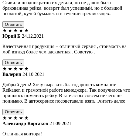
Ставили неоднократно их детали, но не давно была
бракованная рейка, возврат был успешный, но с большой
неохотой, кучей бумажек и в течении трех месяцев...
Ответить
★
★
★
★
★
Юрий Б
24.12.2021
Качественная продукция + отличный сервис , стоимость на
мой взгляд более чем адекватная . Советую .
Ответить
★
★
★
★
★
Валерия
24.10.2021
Добрый день! Хочу выразить благодарность компании
Reikanen и грамотной работе менеджера. Так получилось что
пришлось поменять рейку. В запчастях совсем не чего не
понимаю. В автосервисе посоветавали взять...читать далее
Ответить
★
★
★
★
★
Александр Корсаков
21.09.2021
Отличная контора!