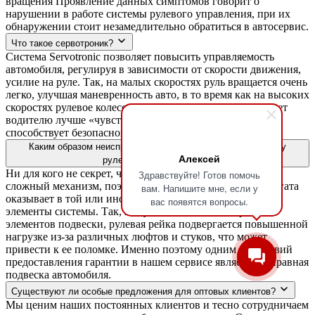
вращения Проявление данных симптомов говорит о
нарушении в работе системы рулевого управления, при их
обнаружении стоит незамедлительно обратиться в автосервис.
Что такое сервотроник?
Система Servotronic позволяет повысить управляемость
автомобиля, регулируя в зависимости от скорости движения,
усилие на руле. Так, на малых скоростях руль вращается очень
легко, улучшая маневренность авто, в то время как на высоких
скоростях рулевое колесо становится тугим, что позволяет
водителю лучше «чувствовать» свой автомобиль и
способствует безопасному вождению.
Каким образом неисправности подвески влияют на систему
Алексей
рулевого управления?
Ни для кого не секрет, что автомобиль - это чрезвычайно
Здравствуйте! Готов помочь
сложный механизм, поэтому неисправность одного агрегата
вам. Напишите мне, если у
оказывает в той или иной степени влияние на другие
вас появятся вопросы.
элементы системы. Так, в случае наличия неисправных
элементов подвески, рулевая рейка подвергается повышенной
нагрузке из-за различных люфтов и стуков, что может
привести к ее поломке. Именно поэтому одним из условий
предоставления гарантии в нашем сервисе является исправная
подвеска автомобиля.
Существуют ли особые предложения для оптовых клиентов?
Мы ценим наших постоянных клиентов и тесно сотрудничаем