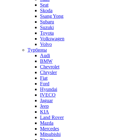
Seat
Skoda
Ssang Yong
Subaru
Suzuki
Toyota
Volkswagen
Volvo
Турбины
Audi
BMW
Chevrolet
Chrysler
Fiat
Ford
Hyundai
IVECO
Jaguar
Jeep
KIA
Land Rover
Mazda
Mercedes
Mitsubishi
Nissan