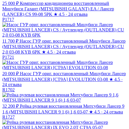
25 000 ₽
Компрессор кондиционера восстановленный
Мицубиси Галант (MITSUBISHI GALANT) EA / Лансер
(LANCER) CS 99-08 5PK
★
4.5 · 24 отзыва
P1717
11 700 ₽
Насос ГУР ориг. восстановленный Мицубиси Лансер
(MITSUBISHI LANCER) CS / Аутлендер (OUTLANDER) CU
2,0 03-08 KYB 6PK
★
4.5 · 24 отзыва
P1721
20 000 ₽
Насос ГУР ориг. восстановленный Мицубиси Лансер
(MITSUBISHI LANCER) [CT9A] EVOLUTION 03-08
★
4.5 ·
24 отзыва
R1702
32 200 ₽
Рейка рулевая восстановленная Митсубиси Лансер 9
1,6 (MITSUBISHI LANCER 9 1,6) 1,6 03-07
★
4.5 · 24 отзыва
R1727