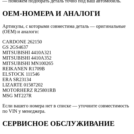
— поможем подобрать деталь точно под ваш автомобиль.
OEM-НОМЕРА И АНАЛОГИ
Артикулы, с которыми совместима деталь — оригинальные
(OEM) и аналоги:
CARDONE
262150
GS
2GS4637
MITSUBISHI
4410A321
MITSUBISHI
4410A352
MITSUBISHI
MN100265
REIKANEN
R1709B
ELSTOCK
111546
ERA
SR23134
LIZARTE
01587202
MOTORHERZ
R25801RB
MSG
MT227R
Если вашего номера нет в списке — уточните совместимость
по VIN у менеджера.
СЕРВИСНОЕ ОБСЛУЖИВАНИЕ