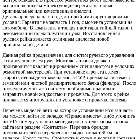
все изношенные комплектующие агрегата на новые
оригинальные или качественные аналоги.
Деталь проверена на стенде, который имитирует дорожные
условия. Гарантия на запчасть 1 год, с момента установки на
автомобиль. В комплекте к товару идет гарантийный талон и
рекомендации по эксплуатации узла. Восстановленная
рулевая рейка является отличным аналогом новой
оригинальной детали.
Данная рейка предназначена для систем рулевого управления
с гидроусилителем руля. Монтаж запчасти должен
производится квалифицированным специалистом в условиях
ремонтной мастерской. При установке агрегата взамен
старого, необходима замена масла ГУР, промывка системы с
заменой или чисткой расширительного бачка (фильтра). После
проведения монтажа систему необходимо правильно
заправить новой жидкостью и прокачать. Для этого к рейке
прилагается инструкция по установке и прокачке системы.
Перечень моделей авто на которые устанавливается запчасть
вы можете найти во вкладке «Применимость», либо уточнить
по VIN номеру у наших менеджеров по телефонам в шапке
сайта или разделе «Контакты». Перечень брендов
производителей и перекрестные коды запчастей см. во
вкладке «Кросс-лист». Стоимость и сроки и условия доставки