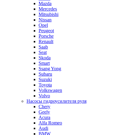
Mazda
Mercedes
Mitsubishi
Nissan
Opel
Peugeot
Porsche
Renault
Saab
Seat
Skoda
Smart
Ssang Yong
Subaru
Suzuki
Toyota
Volkswagen
Volvo
Насосы гидроусилителя руля
Chery
Geely
Acura
Alfa Romeo
Audi
BMW