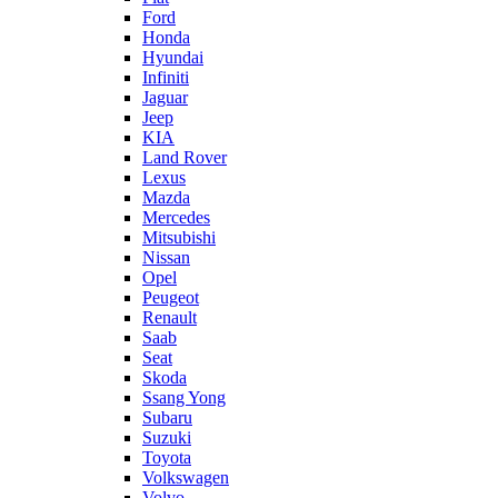
Ford
Honda
Hyundai
Infiniti
Jaguar
Jeep
KIA
Land Rover
Lexus
Mazda
Mercedes
Mitsubishi
Nissan
Opel
Peugeot
Renault
Saab
Seat
Skoda
Ssang Yong
Subaru
Suzuki
Toyota
Volkswagen
Volvo