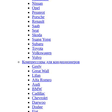
Nissan
Opel
Peugeot
Porsche
Renault
Saab
Seat
Skoda
Ssang Yong
Subaru
Toyota
Volkswagen
Volvo
Компрессоры для кондиционеров
Geely
Great Wall
Lifan
Alfa Romeo
Audi
BMW
Cadillac
Chevrolet
Daewoo
Dodge
Fiat