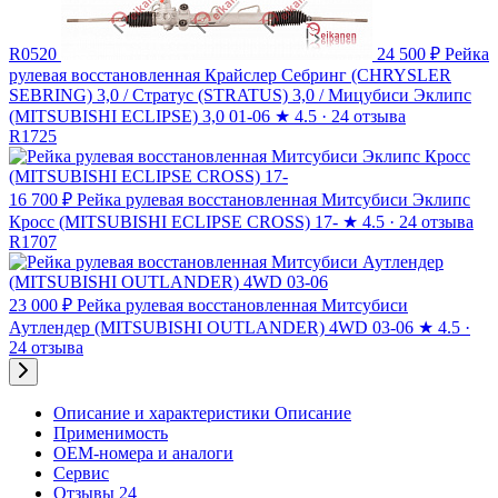
R0520
24 500 ₽
Рейка
рулевая восстановленная Крайслер Себринг (CHRYSLER
SEBRING) 3,0 / Стратус (STRATUS) 3,0 / Мицубиси Эклипс
(MITSUBISHI ECLIPSE) 3,0 01-06
★
4.5 · 24 отзыва
R1725
16 700 ₽
Рейка рулевая восстановленная Митсубиси Эклипс
Кросс (MITSUBISHI ECLIPSE CROSS) 17-
★
4.5 · 24 отзыва
R1707
23 000 ₽
Рейка рулевая восстановленная Митсубиси
Аутлендер (MITSUBISHI OUTLANDER) 4WD 03-06
★
4.5 ·
24 отзыва
Описание и характеристики
Описание
Применимость
OEM-номера и аналоги
Сервис
Отзывы 24