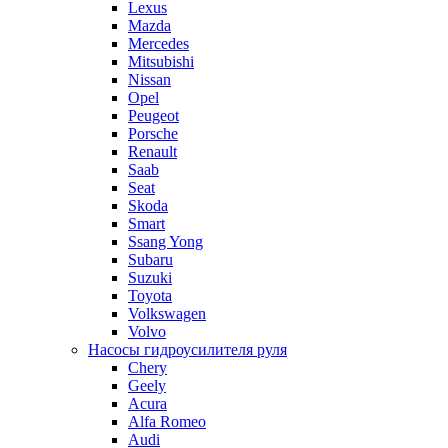
Lexus
Mazda
Mercedes
Mitsubishi
Nissan
Opel
Peugeot
Porsche
Renault
Saab
Seat
Skoda
Smart
Ssang Yong
Subaru
Suzuki
Toyota
Volkswagen
Volvo
Насосы гидроусилителя руля
Chery
Geely
Acura
Alfa Romeo
Audi