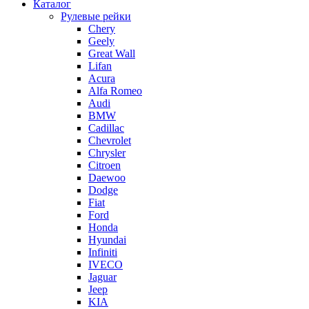
Каталог
Рулевые рейки
Chery
Geely
Great Wall
Lifan
Acura
Alfa Romeo
Audi
BMW
Cadillac
Chevrolet
Chrysler
Citroen
Daewoo
Dodge
Fiat
Ford
Honda
Hyundai
Infiniti
IVECO
Jaguar
Jeep
KIA