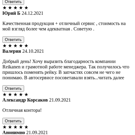
Ответить
★
★
★
★
★
Юрий Б
24.12.2021
Качественная продукция + отличный сервис , стоимость на
мой взгляд более чем адекватная . Советую .
Ответить
★
★
★
★
★
Валерия
24.10.2021
Добрый день! Хочу выразить благодарность компании
Reikanen и грамотной работе менеджера. Так получилось что
пришлось поменять рейку. В запчастях совсем не чего не
понимаю. В автосервисе посоветавали взять...читать далее
Ответить
★
★
★
★
★
Александр Корсаков
21.09.2021
Отличная контора!
Ответить
★
★
★
★
★
Анонимно
21.09.2021