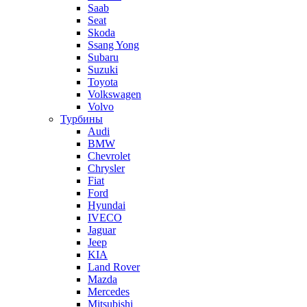
Saab
Seat
Skoda
Ssang Yong
Subaru
Suzuki
Toyota
Volkswagen
Volvo
Турбины
Audi
BMW
Chevrolet
Chrysler
Fiat
Ford
Hyundai
IVECO
Jaguar
Jeep
KIA
Land Rover
Mazda
Mercedes
Mitsubishi