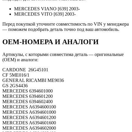
MERCEDES VIANO [639] 2003-
MERCEDES VITO [639] 2003-
Перед покупкой уточните совместимость по VIN у менеджера
— поможем подобрать деталь точно под ваш автомобиль.
OEM-НОМЕРА И АНАЛОГИ
Артикулы, с которыми совместима деталь — оригинальные
(OEM) и аналоги:
CARDONE
26G45101
CF
5ME016/1
GENERAL RICAMBI
ME9036
GS
2GS4436
MERCEDES
6394601000
MERCEDES
6394601200
MERCEDES
6394602400
MERCEDES
A6394600100
MERCEDES
A6394601000
MERCEDES
A6394601200
MERCEDES
A6394601600
MERCEDES
A6394602000