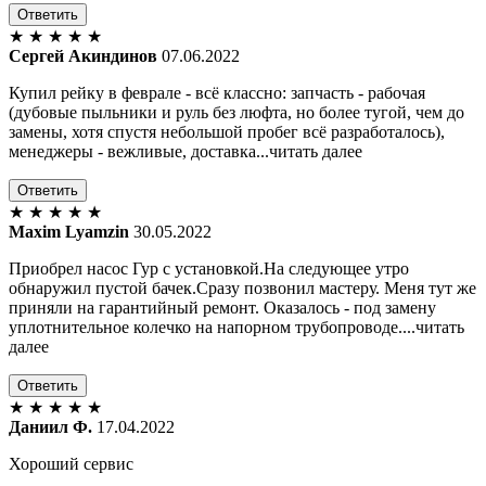
Ответить
★
★
★
★
★
Сергей Акиндинов
07.06.2022
Купил рейку в феврале - всё классно: запчасть - рабочая
(дубовые пыльники и руль без люфта, но более тугой, чем до
замены, хотя спустя небольшой пробег всё разработалось),
менеджеры - вежливые, доставка...читать далее
Ответить
★
★
★
★
★
Maxim Lyamzin
30.05.2022
Приобрел насос Гур с установкой.На следующее утро
обнаружил пустой бачек.Сразу позвонил мастеру. Меня тут же
приняли на гарантийный ремонт. Оказалось - под замену
уплотнительное колечко на напорном трубопроводе....читать
далее
Ответить
★
★
★
★
★
Даниил Ф.
17.04.2022
Хороший сервис