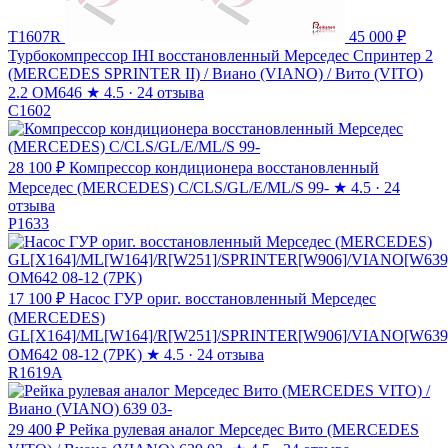
T1607R
45 000 ₽
Турбокомпрессор IHI восстановленный Мерседес Спринтер 2
(MERCEDES SPRINTER II) / Виано (VIANO) / Вито (VITO)
2.2 OM646
★
4.5 · 24 отзыва
C1602
28 100 ₽
Компрессор кондиционера восстановленный
Мерседес (MERCEDES) C/CLS/GL/E/ML/S 99-
★
4.5 · 24
отзыва
P1633
17 100 ₽
Насос ГУР ориг. восстановленный Мерседес
(MERCEDES)
GL[X164]/ML[W164]/R[W251]/SPRINTER[W906]/VIANO[W639
OM642 08-12 (7PK)
★
4.5 · 24 отзыва
R1619A
29 400 ₽
Рейка рулевая аналог Мерседес Вито (MERCEDES