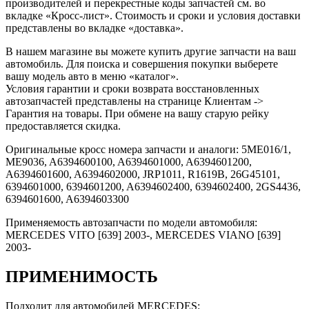
производителей и перекрестные коды запчастей см. во
вкладке «Кросс-лист». Стоимость и сроки и условия доставки
представлены во вкладке «доставка».
В нашем магазине вы можете купить другие запчасти на ваш
автомобиль. Для поиска и совершения покупки выберете
вашу модель авто в меню «каталог».
Условия гарантии и сроки возврата восстановленных
автозапчастей представлены на странице Клиентам ->
Гарантия на товары. При обмене на вашу старую рейку
предоставляется скидка.
Оригинальные кросс номера запчасти и аналоги: 5ME016/1,
ME9036, A6394600100, A6394601000, A6394601200,
A6394601600, A6394602000, JRP1011, R1619B, 26G45101,
6394601000, 6394601200, A6394602400, 6394602400, 2GS4436,
6394601600, A6394603300
Применяемость автозапчасти по модели автомобиля:
MERCEDES VITO [639] 2003-, MERCEDES VIANO [639]
2003-
ПРИМЕНИМОСТЬ
Подходит для автомобилей MERCEDES: