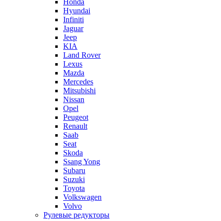
Honda
Hyundai
Infiniti
Jaguar
Jeep
KIA
Land Rover
Lexus
Mazda
Mercedes
Mitsubishi
Nissan
Opel
Peugeot
Renault
Saab
Seat
Skoda
Ssang Yong
Subaru
Suzuki
Toyota
Volkswagen
Volvo
Рулевые редукторы