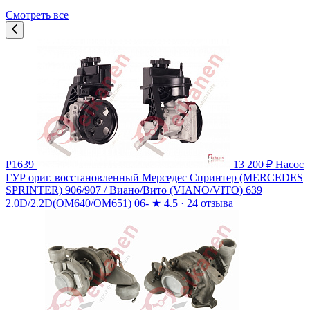
Смотреть все
P1639
13 200 ₽
Насос
ГУР ориг. восстановленный Мерседес Спринтер (MERCEDES
SPRINTER) 906/907 / Виано/Вито (VIANO/VITO) 639
2.0D/2.2D(OM640/OM651) 06-
★
4.5 · 24 отзыва