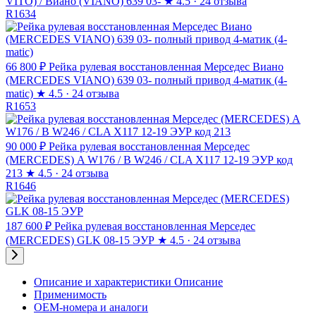
VITO) / Виано (VIANO) 639 03-
★
4.5 · 24 отзыва
R1634
66 800 ₽
Рейка рулевая восстановленная Мерседес Виано
(MERCEDES VIANO) 639 03- полный привод 4-матик (4-
matic)
★
4.5 · 24 отзыва
R1653
90 000 ₽
Рейка рулевая восстановленная Мерседес
(MERCEDES) A W176 / B W246 / CLA X117 12-19 ЭУР код
213
★
4.5 · 24 отзыва
R1646
187 600 ₽
Рейка рулевая восстановленная Мерседес
(MERCEDES) GLK 08-15 ЭУР
★
4.5 · 24 отзыва
Описание и характеристики
Описание
Применимость
OEM-номера и аналоги