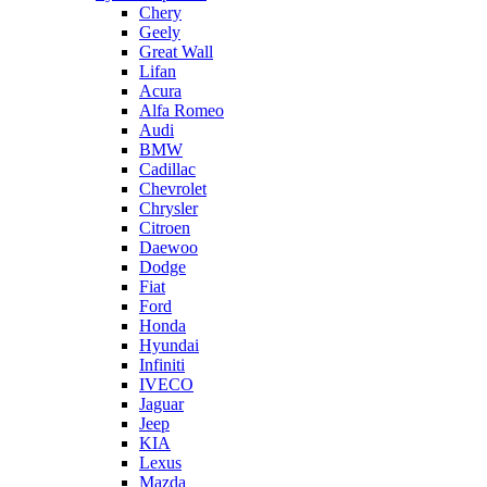
Chery
Geely
Great Wall
Lifan
Acura
Alfa Romeo
Audi
BMW
Cadillac
Chevrolet
Chrysler
Citroen
Daewoo
Dodge
Fiat
Ford
Honda
Hyundai
Infiniti
IVECO
Jaguar
Jeep
KIA
Lexus
Mazda