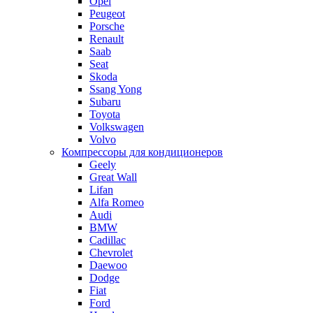
Opel
Peugeot
Porsche
Renault
Saab
Seat
Skoda
Ssang Yong
Subaru
Toyota
Volkswagen
Volvo
Компрессоры для кондиционеров
Geely
Great Wall
Lifan
Alfa Romeo
Audi
BMW
Cadillac
Chevrolet
Daewoo
Dodge
Fiat
Ford