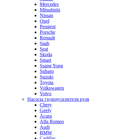
Mercedes
Mitsubishi
Nissan
Opel
Peugeot
Porsche
Renault
Saab
Seat
Skoda
Smart
Ssang Yong
Subaru
Suzuki
Toyota
Volkswagen
Volvo
Насосы гидроусилителя руля
Chery
Geely
Acura
Alfa Romeo
Audi
BMW
Cadillac