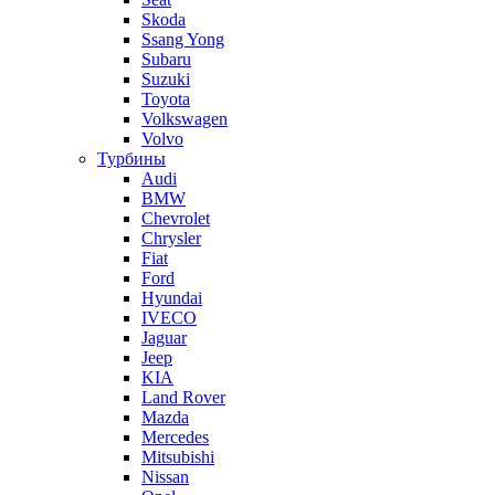
Skoda
Ssang Yong
Subaru
Suzuki
Toyota
Volkswagen
Volvo
Турбины
Audi
BMW
Chevrolet
Chrysler
Fiat
Ford
Hyundai
IVECO
Jaguar
Jeep
KIA
Land Rover
Mazda
Mercedes
Mitsubishi
Nissan