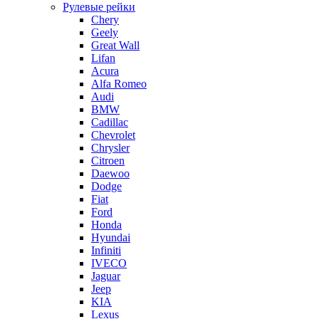
Рулевые рейки
Chery
Geely
Great Wall
Lifan
Acura
Alfa Romeo
Audi
BMW
Cadillac
Chevrolet
Chrysler
Citroen
Daewoo
Dodge
Fiat
Ford
Honda
Hyundai
Infiniti
IVECO
Jaguar
Jeep
KIA
Lexus