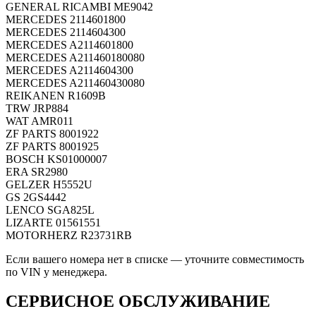
GENERAL RICAMBI
ME9042
MERCEDES
2114601800
MERCEDES
2114604300
MERCEDES
A2114601800
MERCEDES
A211460180080
MERCEDES
A2114604300
MERCEDES
A211460430080
REIKANEN
R1609B
TRW
JRP884
WAT
AMR011
ZF PARTS
8001922
ZF PARTS
8001925
BOSCH
KS01000007
ERA
SR2980
GELZER
H5552U
GS
2GS4442
LENCO
SGA825L
LIZARTE
01561551
MOTORHERZ
R23731RB
Если вашего номера нет в списке — уточните совместимость
по VIN у менеджера.
СЕРВИСНОЕ ОБСЛУЖИВАНИЕ