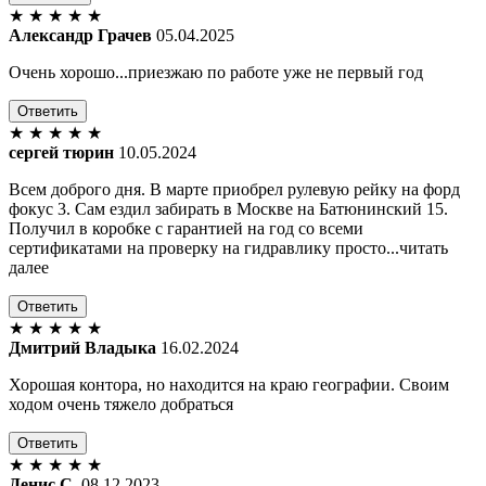
★
★
★
★
★
Александр Грачев
05.04.2025
Очень хорошо...приезжаю по работе уже не первый год
Ответить
★
★
★
★
★
сергей тюрин
10.05.2024
Всем доброго дня. В марте приобрел рулевую рейку на форд
фокус 3. Сам ездил забирать в Москве на Батюнинский 15.
Получил в коробке с гарантией на год со всеми
сертификатами на проверку на гидравлику просто...читать
далее
Ответить
★
★
★
★
★
Дмитрий Владыка
16.02.2024
Хорошая контора, но находится на краю географии. Своим
ходом очень тяжело добраться
Ответить
★
★
★
★
★
Денис С.
08.12.2023