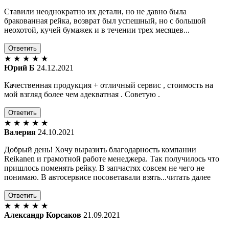
Ставили неоднократно их детали, но не давно была
бракованная рейка, возврат был успешный, но с большой
неохотой, кучей бумажек и в течении трех месяцев...
Ответить
★
★
★
★
★
Юрий Б
24.12.2021
Качественная продукция + отличный сервис , стоимость на
мой взгляд более чем адекватная . Советую .
Ответить
★
★
★
★
★
Валерия
24.10.2021
Добрый день! Хочу выразить благодарность компании
Reikanen и грамотной работе менеджера. Так получилось что
пришлось поменять рейку. В запчастях совсем не чего не
понимаю. В автосервисе посоветавали взять...читать далее
Ответить
★
★
★
★
★
Александр Корсаков
21.09.2021