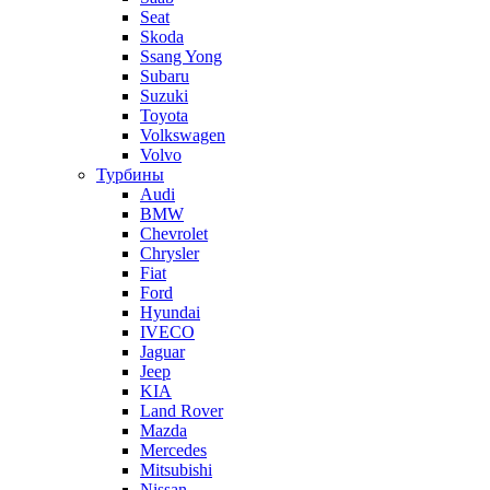
Seat
Skoda
Ssang Yong
Subaru
Suzuki
Toyota
Volkswagen
Volvo
Турбины
Audi
BMW
Chevrolet
Chrysler
Fiat
Ford
Hyundai
IVECO
Jaguar
Jeep
KIA
Land Rover
Mazda
Mercedes
Mitsubishi
Nissan