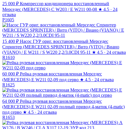
25 000 ₽
Компрессор кондиционера восстановленный
Мерседес (MERCEDES) C W203 / E W211 00-08
★
4.5 · 24
отзыва
P1605
15 400 ₽
Насос ГУР ориг. восстановленный Мерседес
Спринтер (MERCEDES SPRINTER) / Вито (VITO) / Виано
(VIANO) / E W211 / S W220 2,2/3.0CDI 95-11
★
4.5 · 24 отзыва
R1610
60 000 ₽
Рейка рулевая восстановленная Мерседес
(MERCEDES) E W211 02-09 под серво
★
4.5 · 24 отзыва
R1625
64 000 ₽
Рейка рулевая восстановленная Мерседес
(MERCEDES) E W211 02-09 полный привод 4-матик (4-matic)
под серво
★
4.5 · 24 отзыва
R1653