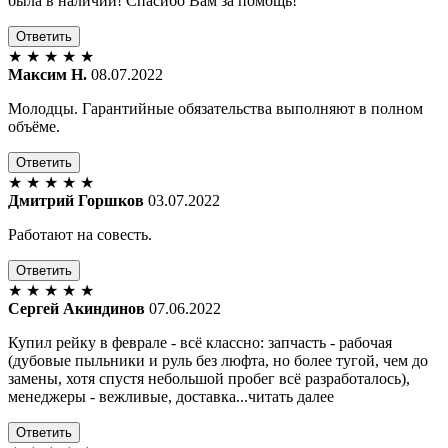
была в наличии! Спасибо Вам за помощь!
Ответить
★
★
★
★
★
Максим Н.
08.07.2022
Молодцы. Гарантийные обязательства выполняют в полном
объёме.
Ответить
★
★
★
★
★
Дмитрий Горшков
03.07.2022
Работают на совесть.
Ответить
★
★
★
★
★
Сергей Акиндинов
07.06.2022
Купил рейку в феврале - всё классно: запчасть - рабочая
(дубовые пыльники и руль без люфта, но более тугой, чем до
замены, хотя спустя небольшой пробег всё разработалось),
менеджеры - вежливые, доставка...читать далее
Ответить