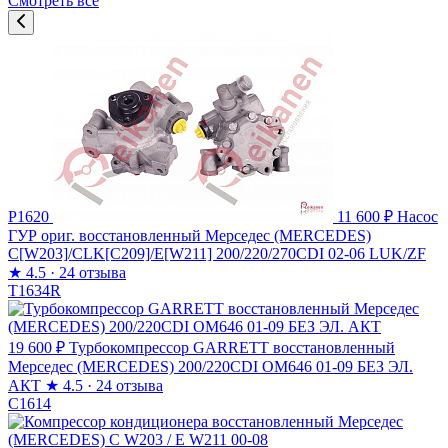
Смотреть все
P1620
11 600 ₽
Насос
ГУР ориг. восстановленный Мерседес (MERCEDES)
C[W203]/CLK[C209]/E[W211] 200/220/270CDI 02-06 LUK/ZF
★
4.5 · 24 отзыва
T1634R
19 600 ₽
Турбокомпрессор GARRETT восстановленный
Мерседес (MERCEDES) 200/220CDI OM646 01-09 БЕЗ ЭЛ.
АКТ
★
4.5 · 24 отзыва
C1614