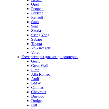
Opel
Peugeot
Porsche
Renault
Saab
Seat
Skoda
Ssang Yong
Subaru
Toyota
Volkswagen
Volvo
Компрессоры для кондиционеров
Geely
Great Wall
Lifan
Alfa Romeo
Audi
BMW
Cadillac
Chevrolet
Daewoo
Dodge
Fiat