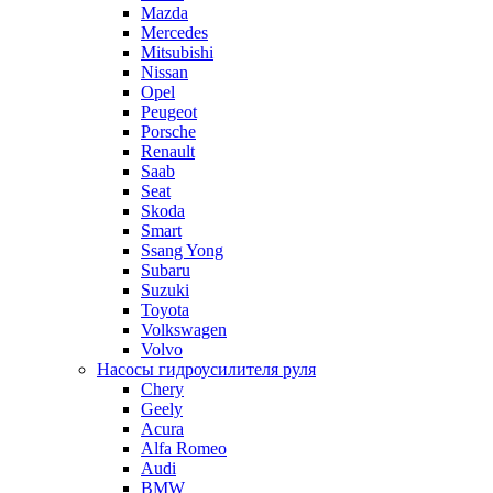
Mazda
Mercedes
Mitsubishi
Nissan
Opel
Peugeot
Porsche
Renault
Saab
Seat
Skoda
Smart
Ssang Yong
Subaru
Suzuki
Toyota
Volkswagen
Volvo
Насосы гидроусилителя руля
Chery
Geely
Acura
Alfa Romeo
Audi
BMW