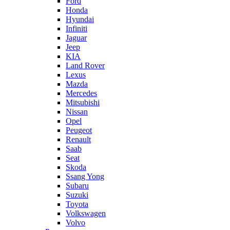
Ford
Honda
Hyundai
Infiniti
Jaguar
Jeep
KIA
Land Rover
Lexus
Mazda
Mercedes
Mitsubishi
Nissan
Opel
Peugeot
Renault
Saab
Seat
Skoda
Ssang Yong
Subaru
Suzuki
Toyota
Volkswagen
Volvo