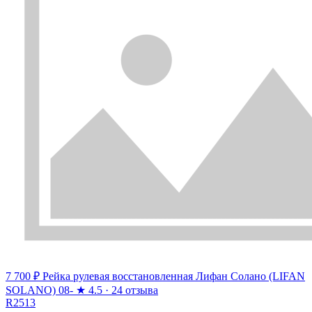
7 700 ₽
Рейка рулевая восстановленная Лифан Солано (LIFAN
SOLANO) 08-
★
4.5 · 24 отзыва
R2513