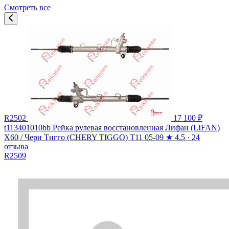
Смотреть все
R2502
17 100 ₽
t113401010bb Рейка рулевая восстановленная Лифан (LIFAN)
X60 / Чери Тигго (CHERY TIGGO) T11 05-09
★
4.5 · 24
отзыва
R2509