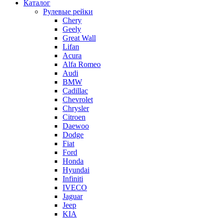
Каталог
Рулевые рейки
Chery
Geely
Great Wall
Lifan
Acura
Alfa Romeo
Audi
BMW
Cadillac
Chevrolet
Chrysler
Citroen
Daewoo
Dodge
Fiat
Ford
Honda
Hyundai
Infiniti
IVECO
Jaguar
Jeep
KIA