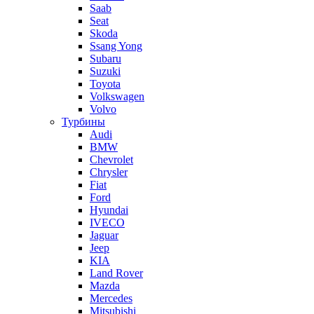
Saab
Seat
Skoda
Ssang Yong
Subaru
Suzuki
Toyota
Volkswagen
Volvo
Турбины
Audi
BMW
Chevrolet
Chrysler
Fiat
Ford
Hyundai
IVECO
Jaguar
Jeep
KIA
Land Rover
Mazda
Mercedes
Mitsubishi