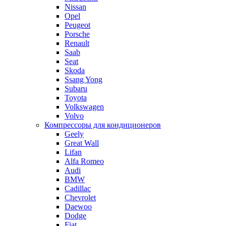
Nissan
Opel
Peugeot
Porsche
Renault
Saab
Seat
Skoda
Ssang Yong
Subaru
Toyota
Volkswagen
Volvo
Компрессоры для кондиционеров
Geely
Great Wall
Lifan
Alfa Romeo
Audi
BMW
Cadillac
Chevrolet
Daewoo
Dodge
Fiat