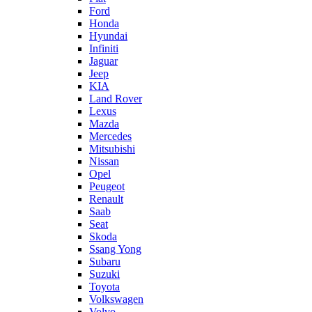
Ford
Honda
Hyundai
Infiniti
Jaguar
Jeep
KIA
Land Rover
Lexus
Mazda
Mercedes
Mitsubishi
Nissan
Opel
Peugeot
Renault
Saab
Seat
Skoda
Ssang Yong
Subaru
Suzuki
Toyota
Volkswagen
Volvo