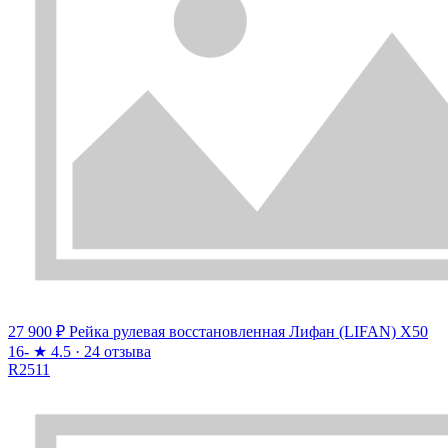
27 900 ₽
Рейка рулевая восстановленная Лифан (LIFAN) X50
16-
★
4.5 · 24 отзыва
R2511