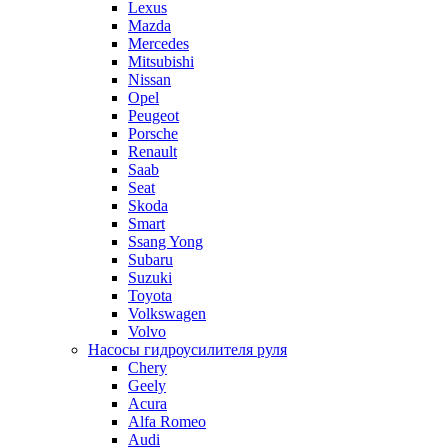
Lexus
Mazda
Mercedes
Mitsubishi
Nissan
Opel
Peugeot
Porsche
Renault
Saab
Seat
Skoda
Smart
Ssang Yong
Subaru
Suzuki
Toyota
Volkswagen
Volvo
Насосы гидроусилителя руля
Chery
Geely
Acura
Alfa Romeo
Audi