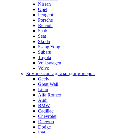
Nissan
Opel
Peugeot
Porsche
Renault
Saab
Seat
Skoda
Ssang Yong
Subaru
Toyota
Volkswagen
Volvo
Компрессоры для кондиционеров
Geely
Great Wall
Lifan
Alfa Romeo
Audi
BMW
Cadillac
Chevrolet
Daewoo
Dodge
Fiat