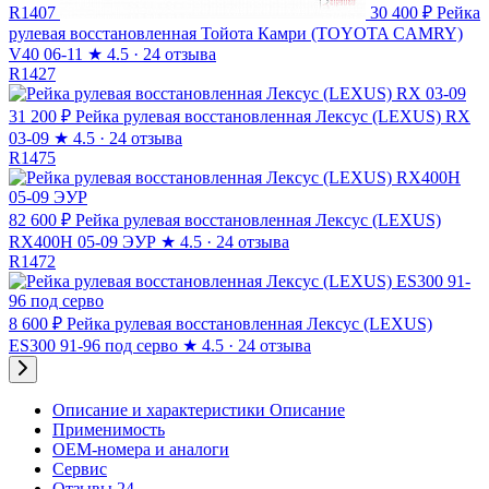
R1407
30 400 ₽
Рейка
рулевая восстановленная Тойота Камри (TOYOTA CAMRY)
V40 06-11
★
4.5 · 24 отзыва
R1427
31 200 ₽
Рейка рулевая восстановленная Лексус (LEXUS) RX
03-09
★
4.5 · 24 отзыва
R1475
82 600 ₽
Рейка рулевая восстановленная Лексус (LEXUS)
RX400H 05-09 ЭУР
★
4.5 · 24 отзыва
R1472
8 600 ₽
Рейка рулевая восстановленная Лексус (LEXUS)
ES300 91-96 под серво
★
4.5 · 24 отзыва
Описание и характеристики
Описание
Применимость
OEM-номера и аналоги
Сервис
Отзывы 24