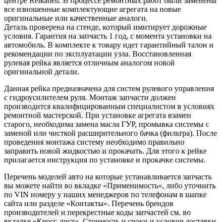
центре Reikanen. В процессе ремонтных работ были заменены
все изношенные комплектующие агрегата на новые
оригинальные или качественные аналоги.
Деталь проверена на стенде, который имитирует дорожные
условия. Гарантия на запчасть 1 год, с момента установки на
автомобиль. В комплекте к товару идет гарантийный талон и
рекомендации по эксплуатации узла. Восстановленная
рулевая рейка является отличным аналогом новой
оригинальной детали.
Данная рейка предназначена для систем рулевого управления
с гидроусилителем руля. Монтаж запчасти должен
производится квалифицированным специалистом в условиях
ремонтной мастерской. При установке агрегата взамен
старого, необходима замена масла ГУР, промывка системы с
заменой или чисткой расширительного бачка (фильтра). После
проведения монтажа систему необходимо правильно
заправить новой жидкостью и прокачать. Для этого к рейке
прилагается инструкция по установке и прокачке системы.
Перечень моделей авто на которые устанавливается запчасть
вы можете найти во вкладке «Применимость», либо уточнить
по VIN номеру у наших менеджеров по телефонам в шапке
сайта или разделе «Контакты». Перечень брендов
производителей и перекрестные коды запчастей см. во
вкладке «Кросс-лист». Стоимость и сроки и условия доставки