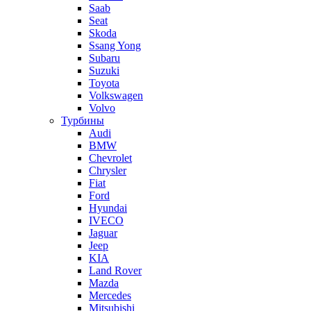
Saab
Seat
Skoda
Ssang Yong
Subaru
Suzuki
Toyota
Volkswagen
Volvo
Турбины
Audi
BMW
Chevrolet
Chrysler
Fiat
Ford
Hyundai
IVECO
Jaguar
Jeep
KIA
Land Rover
Mazda
Mercedes
Mitsubishi