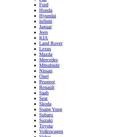
Ford
Honda
Hyundai
Infiniti
Jaguar
Jeep
KIA
Land Rover
Lexus
Mazda
Mercedes
Mitsubishi
Nissan
Opel
Peugeot
Renault
Saab
Seat
Skoda
Ssang Yong
Subaru
Suzuki
Toyota
Volkswagen
Volvo