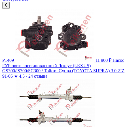
P1409
11 900 ₽
Насос
ГУР ориг. восстановленный Лексус (LEXUS)
GS300/IS300/SC300 / Тойота Супра (TOYOTA SUPRA) 3.0 2JZ
91-05
★
4.5 · 24 отзыва