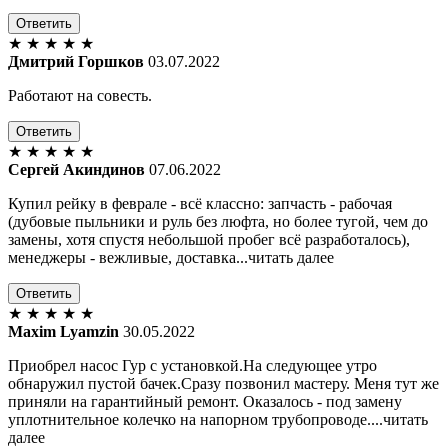
Ответить
★
★
★
★
★
Дмитрий Горшков
03.07.2022
Работают на совесть.
Ответить
★
★
★
★
★
Сергей Акиндинов
07.06.2022
Купил рейку в феврале - всё классно: запчасть - рабочая
(дубовые пыльники и руль без люфта, но более тугой, чем до
замены, хотя спустя небольшой пробег всё разработалось),
менеджеры - вежливые, доставка...читать далее
Ответить
★
★
★
★
★
Maxim Lyamzin
30.05.2022
Приобрел насос Гур с установкой.На следующее утро
обнаружил пустой бачек.Сразу позвонил мастеру. Меня тут же
приняли на гарантийный ремонт. Оказалось - под замену
уплотнительное колечко на напорном трубопроводе....читать
далее