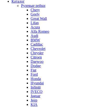
Каталог
Рулевые рейки
Chery
Geely
Great Wall
Lifan
Acura
Alfa Romeo
Audi
BMW
Cadillac
Chevrolet
Chrysler
Citroen
Daewoo
Dodge
Fiat
Ford
Honda
Hyundai
Infiniti
IVECO
Jaguar
Jeep
KIA