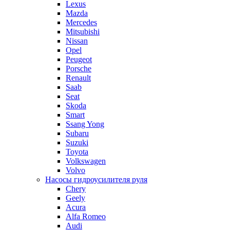
Lexus
Mazda
Mercedes
Mitsubishi
Nissan
Opel
Peugeot
Porsche
Renault
Saab
Seat
Skoda
Smart
Ssang Yong
Subaru
Suzuki
Toyota
Volkswagen
Volvo
Насосы гидроусилителя руля
Chery
Geely
Acura
Alfa Romeo
Audi