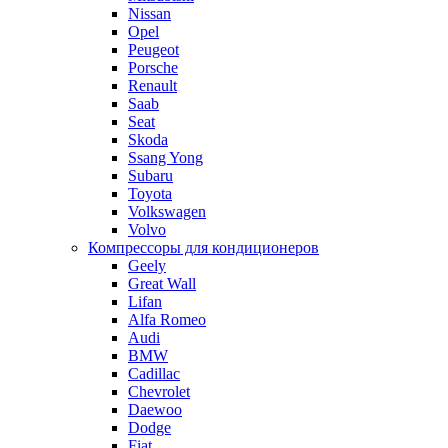
Nissan
Opel
Peugeot
Porsche
Renault
Saab
Seat
Skoda
Ssang Yong
Subaru
Toyota
Volkswagen
Volvo
Компрессоры для кондиционеров
Geely
Great Wall
Lifan
Alfa Romeo
Audi
BMW
Cadillac
Chevrolet
Daewoo
Dodge
Fiat