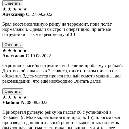
Ответить
★
★
★
★
★
Александр С.
27.09.2022
Брал восстановленную рейку на терромонт, пока полёт
нормальный. Сделали быстро и оперативно, приятные
сотрудники. Так что рекомендую!!!!!
Ответить
★
★
★
★
★
Анастасия С
19.08.2022
Огромное спасибо сотрудникам. Решили проблему с рейкой.
До этого обращалась в 2 сервиса, никто толком ничего не
объяснил. Здесь мастер провел полный осмотр машины, дал
рекомендации, что ещё необходимо...читать далее
Ответить
★
★
★
★
★
Vladimir N.
08.08.2022
Приобретал рулевую рейку на пассат б6 с установкой в
Reikanen (г. Москва, Батюнинский пр-д, д. 15), плюсом был
произведён дополнительный ремонт выявленных поломок
(выхлопная система, электрика, пыльники...читать далее