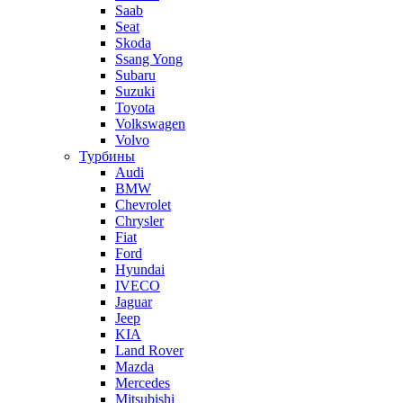
Saab
Seat
Skoda
Ssang Yong
Subaru
Suzuki
Toyota
Volkswagen
Volvo
Турбины
Audi
BMW
Chevrolet
Chrysler
Fiat
Ford
Hyundai
IVECO
Jaguar
Jeep
KIA
Land Rover
Mazda
Mercedes
Mitsubishi