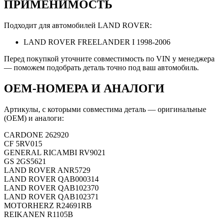
ПРИМЕНИМОСТЬ
Подходит для автомобилей LAND ROVER:
LAND ROVER FREELANDER I 1998-2006
Перед покупкой уточните совместимость по VIN у менеджера
— поможем подобрать деталь точно под ваш автомобиль.
OEM-НОМЕРА И АНАЛОГИ
Артикулы, с которыми совместима деталь — оригинальные
(OEM) и аналоги:
CARDONE
262920
CF
5RV015
GENERAL RICAMBI
RV9021
GS
2GS5621
LAND ROVER
ANR5729
LAND ROVER
QAB000314
LAND ROVER
QAB102370
LAND ROVER
QAB102371
MOTORHERZ
R24691RB
REIKANEN
R1105B