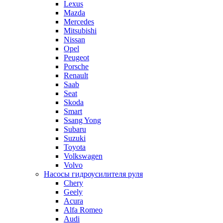
Lexus
Mazda
Mercedes
Mitsubishi
Nissan
Opel
Peugeot
Porsche
Renault
Saab
Seat
Skoda
Smart
Ssang Yong
Subaru
Suzuki
Toyota
Volkswagen
Volvo
Насосы гидроусилителя руля
Chery
Geely
Acura
Alfa Romeo
Audi