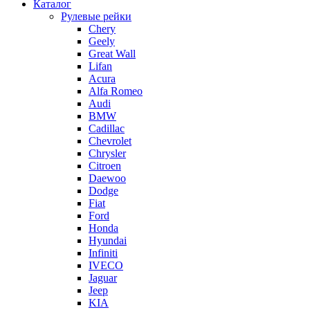
Каталог
Рулевые рейки
Chery
Geely
Great Wall
Lifan
Acura
Alfa Romeo
Audi
BMW
Cadillac
Chevrolet
Chrysler
Citroen
Daewoo
Dodge
Fiat
Ford
Honda
Hyundai
Infiniti
IVECO
Jaguar
Jeep
KIA