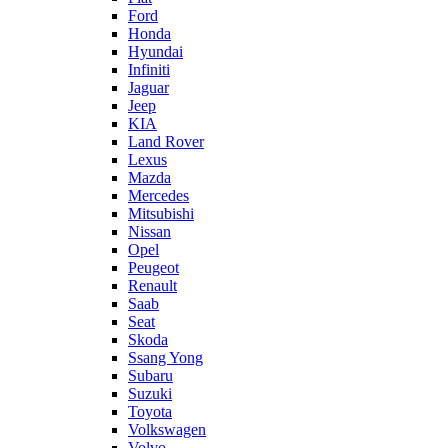
Ford
Honda
Hyundai
Infiniti
Jaguar
Jeep
KIA
Land Rover
Lexus
Mazda
Mercedes
Mitsubishi
Nissan
Opel
Peugeot
Renault
Saab
Seat
Skoda
Ssang Yong
Subaru
Suzuki
Toyota
Volkswagen
Volvo