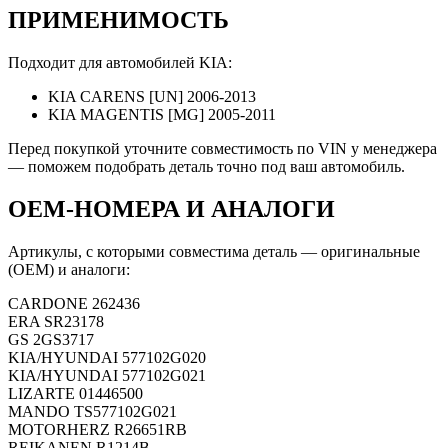
ПРИМЕНИМОСТЬ
Подходит для автомобилей KIA:
KIA CARENS [UN] 2006-2013
KIA MAGENTIS [MG] 2005-2011
Перед покупкой уточните совместимость по VIN у менеджера
— поможем подобрать деталь точно под ваш автомобиль.
OEM-НОМЕРА И АНАЛОГИ
Артикулы, с которыми совместима деталь — оригинальные
(OEM) и аналоги:
CARDONE
262436
ERA
SR23178
GS
2GS3717
KIA/HYUNDAI
577102G020
KIA/HYUNDAI
577102G021
LIZARTE
01446500
MANDO
TS577102G021
MOTORHERZ
R26651RB
REIKANEN
R1214B