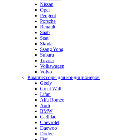
Nissan
Opel
Peugeot
Porsche
Renault
Saab
Seat
Skoda
Ssang Yong
Subaru
Toyota
Volkswagen
Volvo
Компрессоры для кондиционеров
Geely
Great Wall
Lifan
Alfa Romeo
Audi
BMW
Cadillac
Chevrolet
Daewoo
Dodge
Fiat