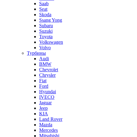
Saab
Seat
Skoda
Ssang Yong
Subaru
Suzuki
Toyota
Volkswagen
Volvo
Турбины
Audi
BMW
Chevrolet
Chrysler
Fiat
Ford
Hyundai
IVECO
Jaguar
Jeep
KIA
Land Rover
Mazda
Mercedes
Mitsubishi