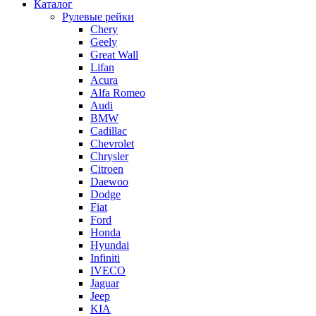
Каталог
Рулевые рейки
Chery
Geely
Great Wall
Lifan
Acura
Alfa Romeo
Audi
BMW
Cadillac
Chevrolet
Chrysler
Citroen
Daewoo
Dodge
Fiat
Ford
Honda
Hyundai
Infiniti
IVECO
Jaguar
Jeep
KIA