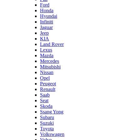
Ford
Honda
Hyundai
Infiniti
Jaguar
Jeep
KIA
Land Rover
Lexus
Mazda
Mercedes
Mitsubishi
Nissan
Opel
Peugeot
Renault
Saab
Seat
Skoda
Ssang Yong
Subaru
Suzuki
Toyota
Volkswagen
Volvo