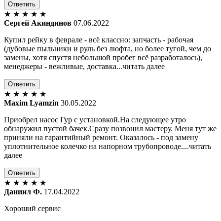
Ответить
★
★
★
★
★
Сергей Акиндинов
07.06.2022
Купил рейку в феврале - всё классно: запчасть - рабочая
(дубовые пыльники и руль без люфта, но более тугой, чем до
замены, хотя спустя небольшой пробег всё разработалось),
менеджеры - вежливые, доставка...читать далее
Ответить
★
★
★
★
★
Maxim Lyamzin
30.05.2022
Приобрел насос Гур с установкой.На следующее утро
обнаружил пустой бачек.Сразу позвонил мастеру. Меня тут же
приняли на гарантийный ремонт. Оказалось - под замену
уплотнительное колечко на напорном трубопроводе....читать
далее
Ответить
★
★
★
★
★
Даниил Ф.
17.04.2022
Хороший сервис