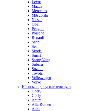
Lexus
Mazda
Mercedes
Mitsubishi
Nissan
Opel
Peugeot
Porsche
Renault
Saab
Seat
Skoda
Smart
Ssang Yong
Subaru
Suzuki
Toyota
Volkswagen
Volvo
Насосы гидроусилителя руля
Chery
Geely
Acura
Alfa Romeo
Audi