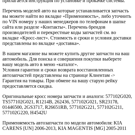
прилагается инструкция по установке и прокачке системы.
Перечень моделей авто на которые устанавливается запчасть
вы можете найти во вкладке «Применимость», либо уточнить
по VIN номеру у наших менеджеров по телефонам в шапке
сайта или разделе «Контакты». Перечень брендов
производителей и перекрестные коды запчастей см. во
вкладке «Кросс-лист». Стоимость и сроки и условия доставки
представлены во вкладке «доставка».
В нашем магазине вы можете купить другие запчасти на ваш
автомобиль. Для поиска и совершения покупки выберете
вашу модель авто в меню «каталог».
Условия гарантии и сроки возврата восстановленных
автозапчастей представлены на странице Клиентам ->
Гарантия на товары. При обмене на вашу старую рейку
предоставляется скидка.
Оригинальные кросс номера запчасти и аналоги: 577102G020,
TS577102G021, R1214B, 262436, 577102G021, SR23178,
01446500, 2GS3717, R26651RB, 577102G221, 577102G211,
577102G220, H4542U
Применяемость автозапчасти по модели автомобиля: KIA
CARENS [UN] 2006-2013, KIA MAGENTIS [MG] 2005-2011