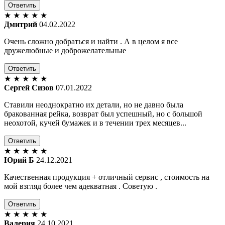
Ответить
★
★
★
★
★
Дмитрий
04.02.2022
Очень сложно добраться и найти . А в целом я все
дружелюбные и доброжелательные
Ответить
★
★
★
★
★
Сергей Сизов
07.01.2022
Ставили неоднократно их детали, но не давно была
бракованная рейка, возврат был успешный, но с большой
неохотой, кучей бумажек и в течении трех месяцев...
Ответить
★
★
★
★
★
Юрий Б
24.12.2021
Качественная продукция + отличный сервис , стоимость на
мой взгляд более чем адекватная . Советую .
Ответить
★
★
★
★
★
Валерия
24.10.2021