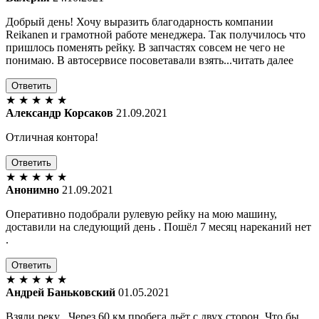
Добрый день! Хочу выразить благодарность компании
Reikanen и грамотной работе менеджера. Так получилось что
пришлось поменять рейку. В запчастях совсем не чего не
понимаю. В автосервисе посоветавали взять...читать далее
Ответить
★
★
★
★
★
Александр Корсаков
21.09.2021
Отличная контора!
Ответить
★
★
★
★
★
Анонимно
21.09.2021
Оперативно подобрали рулевую рейку на мою машину,
доставили на следующий день . Пошёл 7 месяц нареканий нет
.
Ответить
★
★
★
★
★
Андрей Баньковский
01.05.2021
Взяли реку . Через 60 км пробега льёт с двух сторон. Что бы