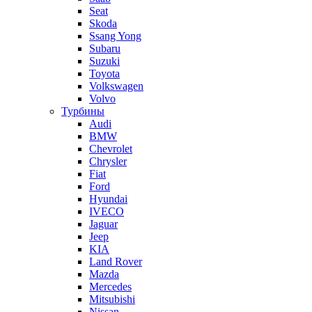
Seat
Skoda
Ssang Yong
Subaru
Suzuki
Toyota
Volkswagen
Volvo
Турбины
Audi
BMW
Chevrolet
Chrysler
Fiat
Ford
Hyundai
IVECO
Jaguar
Jeep
KIA
Land Rover
Mazda
Mercedes
Mitsubishi
Nissan