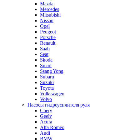
Mazda
Mercedes
Mitsubishi
Nissan
Opel
Peugeot
Porsche
Renault
Saab
Seat
Skoda
Smart
Ssang Yong
Subaru
Suzuki
Toyota
Volkswagen
Volvo
Насосы гидроусилителя руля
Chery
Geely
Acura
Alfa Romeo
Audi
BMW