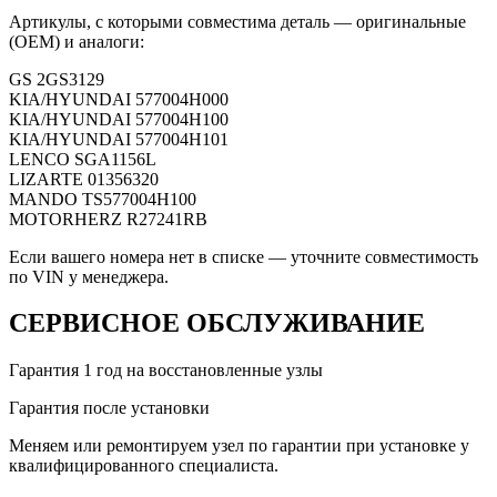
Артикулы, с которыми совместима деталь — оригинальные
(OEM) и аналоги:
GS
2GS3129
KIA/HYUNDAI
577004H000
KIA/HYUNDAI
577004H100
KIA/HYUNDAI
577004H101
LENCO
SGA1156L
LIZARTE
01356320
MANDO
TS577004H100
MOTORHERZ
R27241RB
Если вашего номера нет в списке — уточните совместимость
по VIN у менеджера.
СЕРВИСНОЕ ОБСЛУЖИВАНИЕ
Гарантия 1 год на восстановленные узлы
Гарантия после установки
Меняем или ремонтируем узел по гарантии при установке у
квалифицированного специалиста.