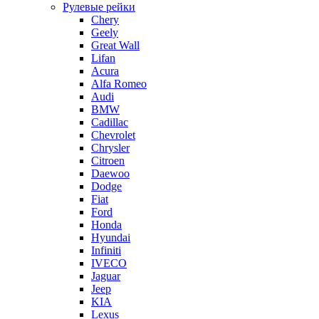
Рулевые рейки
Chery
Geely
Great Wall
Lifan
Acura
Alfa Romeo
Audi
BMW
Cadillac
Chevrolet
Chrysler
Citroen
Daewoo
Dodge
Fiat
Ford
Honda
Hyundai
Infiniti
IVECO
Jaguar
Jeep
KIA
Lexus