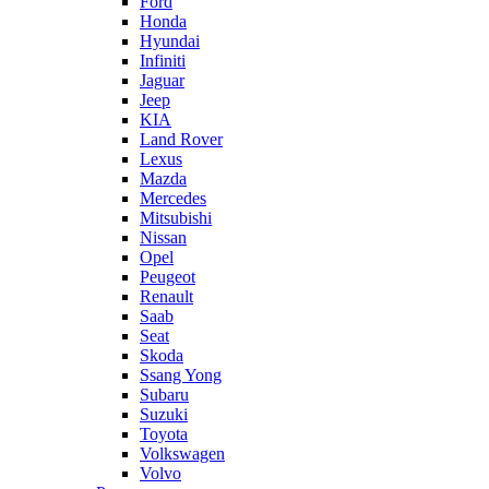
Ford
Honda
Hyundai
Infiniti
Jaguar
Jeep
KIA
Land Rover
Lexus
Mazda
Mercedes
Mitsubishi
Nissan
Opel
Peugeot
Renault
Saab
Seat
Skoda
Ssang Yong
Subaru
Suzuki
Toyota
Volkswagen
Volvo