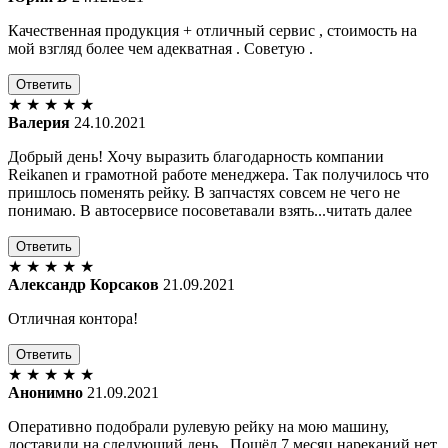
Качественная продукция + отличный сервис , стоимость на
мой взгляд более чем адекватная . Советую .
Ответить
★
★
★
★
★
Валерия
24.10.2021
Добрый день! Хочу выразить благодарность компании
Reikanen и грамотной работе менеджера. Так получилось что
пришлось поменять рейку. В запчастях совсем не чего не
понимаю. В автосервисе посоветавали взять...читать далее
Ответить
★
★
★
★
★
Александр Корсаков
21.09.2021
Отличная контора!
Ответить
★
★
★
★
★
Анонимно
21.09.2021
Оперативно подобрали рулевую рейку на мою машину,
доставили на следующий день . Пошёл 7 месяц нареканий нет