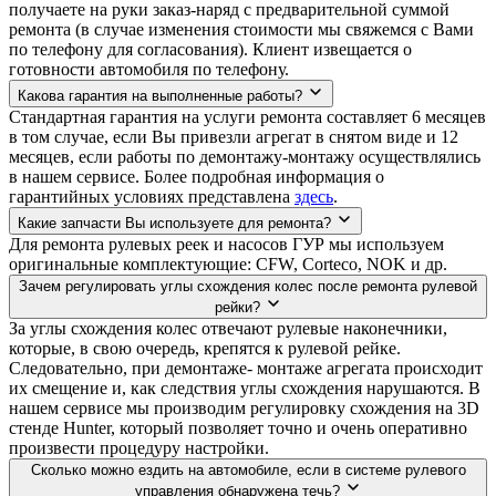
получаете на руки заказ-наряд с предварительной суммой
ремонта (в случае изменения стоимости мы свяжемся с Вами
по телефону для согласования). Клиент извещается о
готовности автомобиля по телефону.
Какова гарантия на выполненные работы?
Стандартная гарантия на услуги ремонта составляет 6 месяцев
в том случае, если Вы привезли агрегат в снятом виде и 12
месяцев, если работы по демонтажу-монтажу осуществлялись
в нашем сервисе. Более подробная информация о
гарантийных условиях представлена
здесь
.
Какие запчасти Вы используете для ремонта?
Для ремонта рулевых реек и насосов ГУР мы используем
оригинальные комплектующие: CFW, Corteco, NOK и др.
Зачем регулировать углы схождения колес после ремонта рулевой
рейки?
За углы схождения колес отвечают рулевые наконечники,
которые, в свою очередь, крепятся к рулевой рейке.
Следовательно, при демонтаже- монтаже агрегата происходит
их смещение и, как следствия углы схождения нарушаются. В
нашем сервисе мы производим регулировку схождения на 3D
стенде Hunter, который позволяет точно и очень оперативно
произвести процедуру настройки.
Сколько можно ездить на автомобиле, если в системе рулевого
управления обнаружена течь?