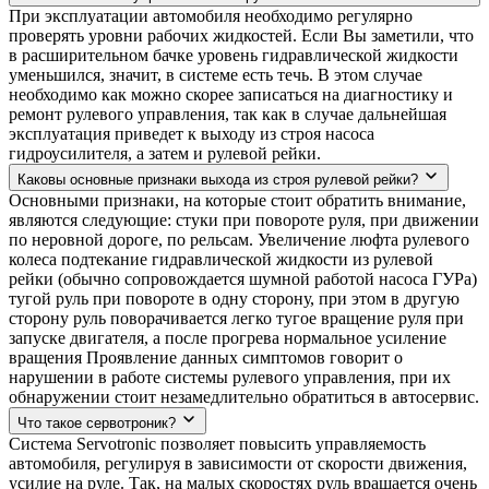
При эксплуатации автомобиля необходимо регулярно
проверять уровни рабочих жидкостей. Если Вы заметили, что
в расширительном бачке уровень гидравлической жидкости
уменьшился, значит, в системе есть течь. В этом случае
необходимо как можно скорее записаться на диагностику и
ремонт рулевого управления, так как в случае дальнейшая
эксплуатация приведет к выходу из строя насоса
гидроусилителя, а затем и рулевой рейки.
Каковы основные признаки выхода из строя рулевой рейки?
Основными признаки, на которые стоит обратить внимание,
являются следующие: стуки при повороте руля, при движении
по неровной дороге, по рельсам. Увеличение люфта рулевого
колеса подтекание гидравлической жидкости из рулевой
рейки (обычно сопровождается шумной работой насоса ГУРа)
тугой руль при повороте в одну сторону, при этом в другую
сторону руль поворачивается легко тугое вращение руля при
запуске двигателя, а после прогрева нормальное усиление
вращения Проявление данных симптомов говорит о
нарушении в работе системы рулевого управления, при их
обнаружении стоит незамедлительно обратиться в автосервис.
Что такое сервотроник?
Система Servotronic позволяет повысить управляемость
автомобиля, регулируя в зависимости от скорости движения,
усилие на руле. Так, на малых скоростях руль вращается очень