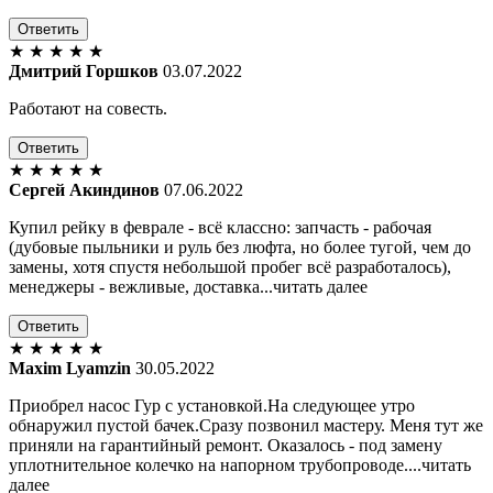
Ответить
★
★
★
★
★
Дмитрий Горшков
03.07.2022
Работают на совесть.
Ответить
★
★
★
★
★
Сергей Акиндинов
07.06.2022
Купил рейку в феврале - всё классно: запчасть - рабочая
(дубовые пыльники и руль без люфта, но более тугой, чем до
замены, хотя спустя небольшой пробег всё разработалось),
менеджеры - вежливые, доставка...читать далее
Ответить
★
★
★
★
★
Maxim Lyamzin
30.05.2022
Приобрел насос Гур с установкой.На следующее утро
обнаружил пустой бачек.Сразу позвонил мастеру. Меня тут же
приняли на гарантийный ремонт. Оказалось - под замену
уплотнительное колечко на напорном трубопроводе....читать
далее