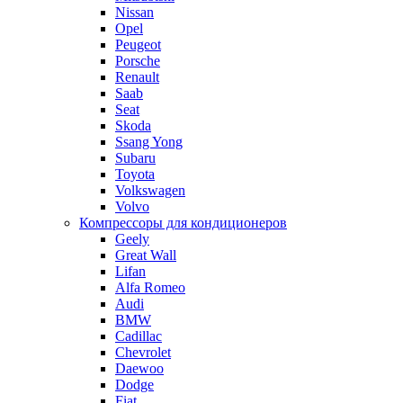
Nissan
Opel
Peugeot
Porsche
Renault
Saab
Seat
Skoda
Ssang Yong
Subaru
Toyota
Volkswagen
Volvo
Компрессоры для кондиционеров
Geely
Great Wall
Lifan
Alfa Romeo
Audi
BMW
Cadillac
Chevrolet
Daewoo
Dodge
Fiat