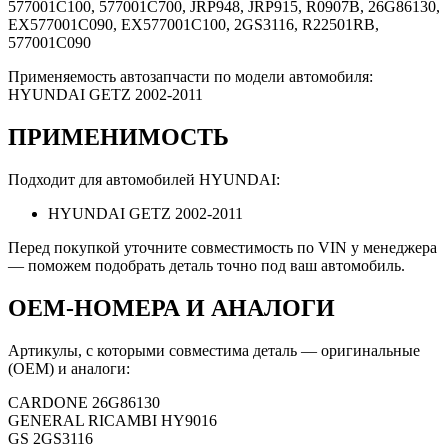
577001C100, 577001C700, JRP948, JRP915, R0907B, 26G86130,
EX577001C090, EX577001C100, 2GS3116, R22501RB,
577001C090
Применяемость автозапчасти по модели автомобиля:
HYUNDAI GETZ 2002-2011
ПРИМЕНИМОСТЬ
Подходит для автомобилей HYUNDAI:
HYUNDAI GETZ 2002-2011
Перед покупкой уточните совместимость по VIN у менеджера
— поможем подобрать деталь точно под ваш автомобиль.
OEM-НОМЕРА И АНАЛОГИ
Артикулы, с которыми совместима деталь — оригинальные
(OEM) и аналоги:
CARDONE
26G86130
GENERAL RICAMBI
HY9016
GS
2GS3116