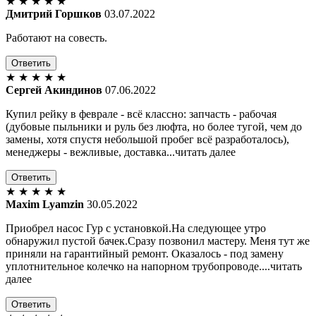
★
★
★
★
★
Дмитрий Горшков
03.07.2022
Работают на совесть.
Ответить
★
★
★
★
★
Сергей Акиндинов
07.06.2022
Купил рейку в феврале - всё классно: запчасть - рабочая
(дубовые пыльники и руль без люфта, но более тугой, чем до
замены, хотя спустя небольшой пробег всё разработалось),
менеджеры - вежливые, доставка...читать далее
Ответить
★
★
★
★
★
Maxim Lyamzin
30.05.2022
Приобрел насос Гур с установкой.На следующее утро
обнаружил пустой бачек.Сразу позвонил мастеру. Меня тут же
приняли на гарантийный ремонт. Оказалось - под замену
уплотнительное колечко на напорном трубопроводе....читать
далее
Ответить