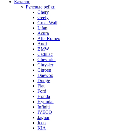
Каталог
Рулевые рейки
Chery
Geely
Great Wall
Lifan
Acura
Alfa Romeo
Audi
BMW
Cadillac
Chevrolet
Chrysler
Citroen
Daewoo
Dodge
Fiat
Ford
Honda
Hyundai
Infiniti
IVECO
Jaguar
Jeep
KIA