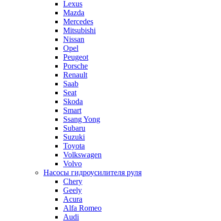
Lexus
Mazda
Mercedes
Mitsubishi
Nissan
Opel
Peugeot
Porsche
Renault
Saab
Seat
Skoda
Smart
Ssang Yong
Subaru
Suzuki
Toyota
Volkswagen
Volvo
Насосы гидроусилителя руля
Chery
Geely
Acura
Alfa Romeo
Audi