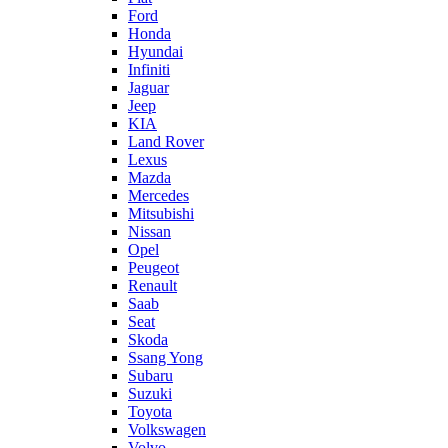
Ford
Honda
Hyundai
Infiniti
Jaguar
Jeep
KIA
Land Rover
Lexus
Mazda
Mercedes
Mitsubishi
Nissan
Opel
Peugeot
Renault
Saab
Seat
Skoda
Ssang Yong
Subaru
Suzuki
Toyota
Volkswagen
Volvo