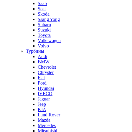
Saab
Seat
Skoda
Ssang Yong
Subaru
Suzuki
Toyota
Volkswagen
Volvo
Турбины
Audi
BMW
Chevrolet
Chrysler
Fiat
Ford
Hyundai
IVECO
Jaguar
Jeep
KIA
Land Rover
Mazda
Mercedes
Mitsubishi