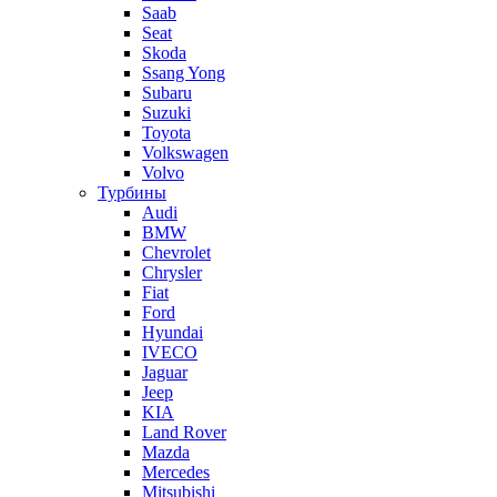
Saab
Seat
Skoda
Ssang Yong
Subaru
Suzuki
Toyota
Volkswagen
Volvo
Турбины
Audi
BMW
Chevrolet
Chrysler
Fiat
Ford
Hyundai
IVECO
Jaguar
Jeep
KIA
Land Rover
Mazda
Mercedes
Mitsubishi