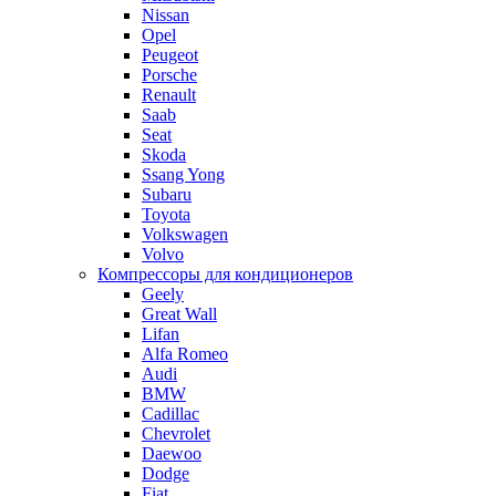
Nissan
Opel
Peugeot
Porsche
Renault
Saab
Seat
Skoda
Ssang Yong
Subaru
Toyota
Volkswagen
Volvo
Компрессоры для кондиционеров
Geely
Great Wall
Lifan
Alfa Romeo
Audi
BMW
Cadillac
Chevrolet
Daewoo
Dodge
Fiat