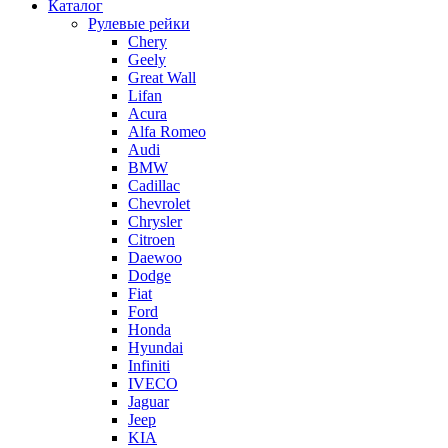
Каталог
Рулевые рейки
Chery
Geely
Great Wall
Lifan
Acura
Alfa Romeo
Audi
BMW
Cadillac
Chevrolet
Chrysler
Citroen
Daewoo
Dodge
Fiat
Ford
Honda
Hyundai
Infiniti
IVECO
Jaguar
Jeep
KIA