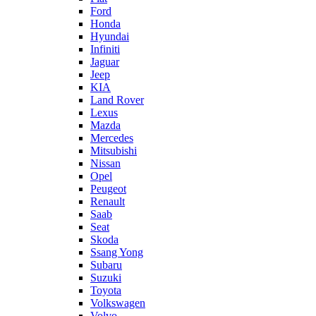
Ford
Honda
Hyundai
Infiniti
Jaguar
Jeep
KIA
Land Rover
Lexus
Mazda
Mercedes
Mitsubishi
Nissan
Opel
Peugeot
Renault
Saab
Seat
Skoda
Ssang Yong
Subaru
Suzuki
Toyota
Volkswagen
Volvo