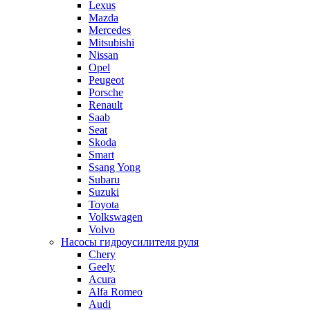
Lexus
Mazda
Mercedes
Mitsubishi
Nissan
Opel
Peugeot
Porsche
Renault
Saab
Seat
Skoda
Smart
Ssang Yong
Subaru
Suzuki
Toyota
Volkswagen
Volvo
Насосы гидроусилителя руля
Chery
Geely
Acura
Alfa Romeo
Audi