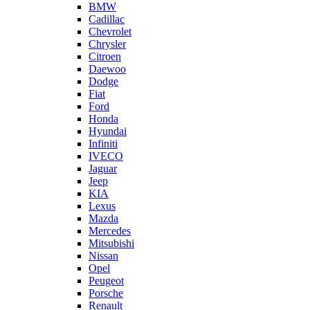
BMW
Cadillac
Chevrolet
Chrysler
Citroen
Daewoo
Dodge
Fiat
Ford
Honda
Hyundai
Infiniti
IVECO
Jaguar
Jeep
KIA
Lexus
Mazda
Mercedes
Mitsubishi
Nissan
Opel
Peugeot
Porsche
Renault