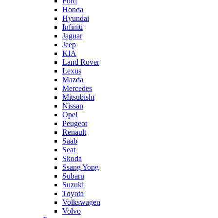
Ford
Honda
Hyundai
Infiniti
Jaguar
Jeep
KIA
Land Rover
Lexus
Mazda
Mercedes
Mitsubishi
Nissan
Opel
Peugeot
Renault
Saab
Seat
Skoda
Ssang Yong
Subaru
Suzuki
Toyota
Volkswagen
Volvo