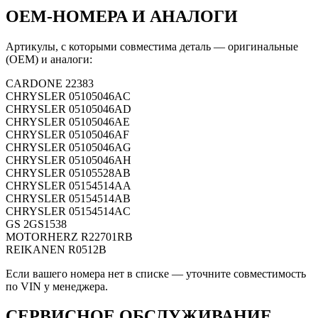
OEM-НОМЕРА И АНАЛОГИ
Артикулы, с которыми совместима деталь — оригинальные
(OEM) и аналоги:
CARDONE
22383
CHRYSLER
05105046AC
CHRYSLER
05105046AD
CHRYSLER
05105046AE
CHRYSLER
05105046AF
CHRYSLER
05105046AG
CHRYSLER
05105046AH
CHRYSLER
05105528AB
CHRYSLER
05154514AA
CHRYSLER
05154514AB
CHRYSLER
05154514AC
GS
2GS1538
MOTORHERZ
R22701RB
REIKANEN
R0512B
Если вашего номера нет в списке — уточните совместимость
по VIN у менеджера.
СЕРВИСНОЕ ОБСЛУЖИВАНИЕ