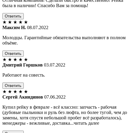
Отличная компания! Сделали быстро и качественно! Рейка
была в наличии! Спасибо Вам за помощь!
Ответить
★
★
★
★
★
Максим Н.
08.07.2022
Молодцы. Гарантийные обязательства выполняют в полном
объёме.
Ответить
★
★
★
★
★
Дмитрий Горшков
03.07.2022
Работают на совесть.
Ответить
★
★
★
★
★
Сергей Акиндинов
07.06.2022
Купил рейку в феврале - всё классно: запчасть - рабочая
(дубовые пыльники и руль без люфта, но более тугой, чем до
замены, хотя спустя небольшой пробег всё разработалось),
менеджеры - вежливые, доставка...читать далее