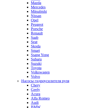
Mazda
Mercedes
Mitsubishi
Nissan
Opel
Peugeot
Porsche
Renault
Saab
Seat
Skoda
Smart
Ssang Yong
Subaru
Suzuki
Toyota
Volkswagen
Volvo
Насосы гидроусилителя руля
Chery
Geely
Acura
Alfa Romeo
Audi
BMW