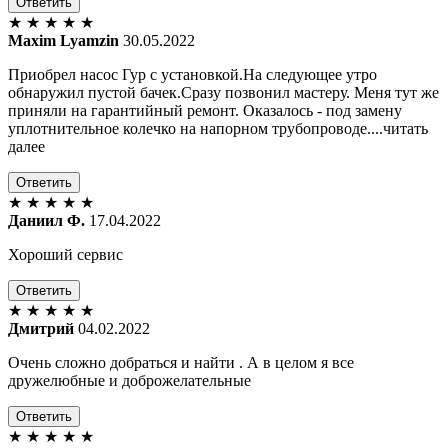
Ответить
★
★
★
★
★
Maxim Lyamzin
30.05.2022
Приобрел насос Гур с установкой.На следующее утро
обнаружил пустой бачек.Сразу позвонил мастеру. Меня тут же
приняли на гарантийный ремонт. Оказалось - под замену
уплотнительное колечко на напорном трубопроводе....читать
далее
Ответить
★
★
★
★
★
Даниил Ф.
17.04.2022
Хороший сервис
Ответить
★
★
★
★
★
Дмитрий
04.02.2022
Очень сложно добраться и найти . А в целом я все
дружелюбные и доброжелательные
Ответить
★
★
★
★
★