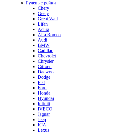
Рулевые рейки
Chery
Geely
Great Wall
Lifan
Acura
Alfa Romeo
Audi
BMW
Cadillac
Chevrolet
Chrysler
Citroen
Daewoo
Dodge
Fiat
Ford
Honda
Hyundai
Infiniti
IVECO
Jaguar
Jeep
KIA
Lexus