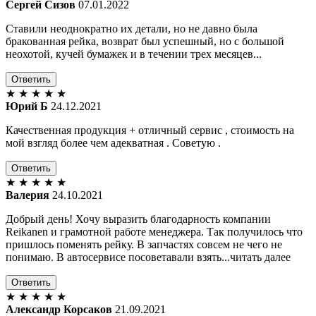
Сергей Сизов
07.01.2022
Ставили неоднократно их детали, но не давно была
бракованная рейка, возврат был успешный, но с большой
неохотой, кучей бумажек и в течении трех месяцев...
Ответить
★
★
★
★
★
Юрий Б
24.12.2021
Качественная продукция + отличный сервис , стоимость на
мой взгляд более чем адекватная . Советую .
Ответить
★
★
★
★
★
Валерия
24.10.2021
Добрый день! Хочу выразить благодарность компании
Reikanen и грамотной работе менеджера. Так получилось что
пришлось поменять рейку. В запчастях совсем не чего не
понимаю. В автосервисе посоветавали взять...читать далее
Ответить
★
★
★
★
★
Александр Корсаков
21.09.2021