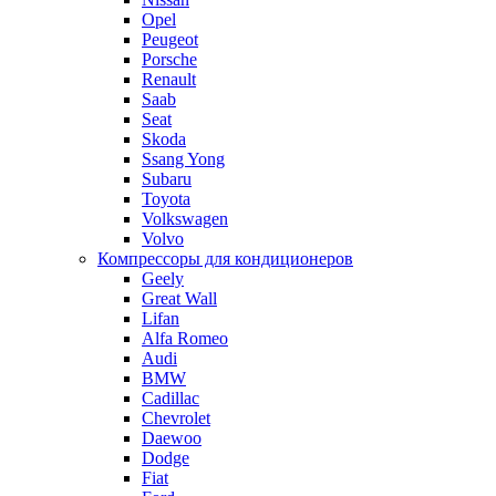
Opel
Peugeot
Porsche
Renault
Saab
Seat
Skoda
Ssang Yong
Subaru
Toyota
Volkswagen
Volvo
Компрессоры для кондиционеров
Geely
Great Wall
Lifan
Alfa Romeo
Audi
BMW
Cadillac
Chevrolet
Daewoo
Dodge
Fiat