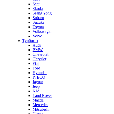
Seat
Skoda
Ssang Yong
Subaru
Suzuki
Toyota
Volkswagen
Volvo
Турбины
Audi
BMW
Chevrolet
Chrysler
Fiat
Ford
Hyundai
IVECO
Jaguar
Jeep
KIA
Land Rover
Mazda
Mercedes
Mitsubishi
Nissan