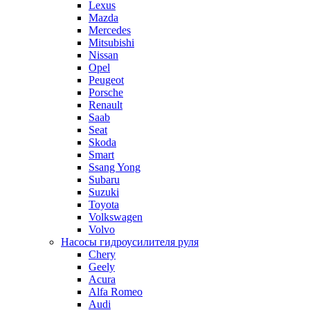
Lexus
Mazda
Mercedes
Mitsubishi
Nissan
Opel
Peugeot
Porsche
Renault
Saab
Seat
Skoda
Smart
Ssang Yong
Subaru
Suzuki
Toyota
Volkswagen
Volvo
Насосы гидроусилителя руля
Chery
Geely
Acura
Alfa Romeo
Audi