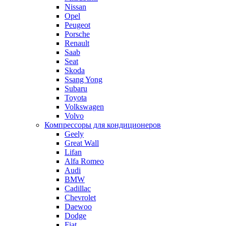
Nissan
Opel
Peugeot
Porsche
Renault
Saab
Seat
Skoda
Ssang Yong
Subaru
Toyota
Volkswagen
Volvo
Компрессоры для кондиционеров
Geely
Great Wall
Lifan
Alfa Romeo
Audi
BMW
Cadillac
Chevrolet
Daewoo
Dodge
Fiat