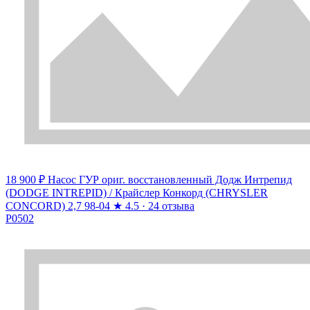
18 900 ₽
Насос ГУР ориг. восстановленный Додж Интрепид
(DODGE INTREPID) / Крайслер Конкорд (CHRYSLER
CONCORD) 2,7 98-04
★
4.5 · 24 отзыва
P0502