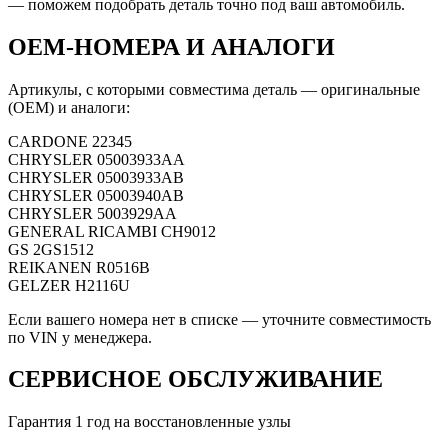
— поможем подобрать деталь точно под ваш автомобиль.
OEM-НОМЕРА И АНАЛОГИ
Артикулы, с которыми совместима деталь — оригинальные
(OEM) и аналоги:
CARDONE
22345
CHRYSLER
05003933AA
CHRYSLER
05003933AB
CHRYSLER
05003940AB
CHRYSLER
5003929AA
GENERAL RICAMBI
CH9012
GS
2GS1512
REIKANEN
R0516B
GELZER
H2116U
Если вашего номера нет в списке — уточните совместимость
по VIN у менеджера.
СЕРВИСНОЕ ОБСЛУЖИВАНИЕ
Гарантия 1 год на восстановленные узлы