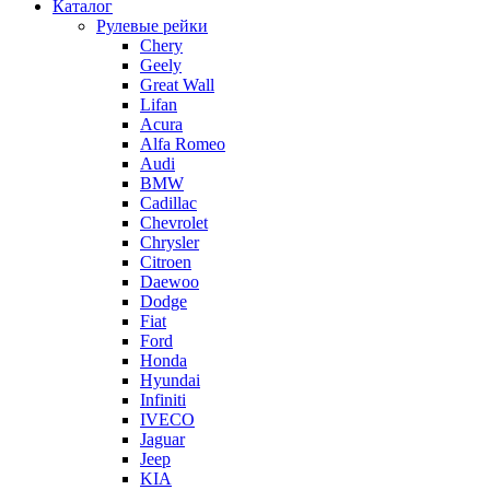
Каталог
Рулевые рейки
Chery
Geely
Great Wall
Lifan
Acura
Alfa Romeo
Audi
BMW
Cadillac
Chevrolet
Chrysler
Citroen
Daewoo
Dodge
Fiat
Ford
Honda
Hyundai
Infiniti
IVECO
Jaguar
Jeep
KIA