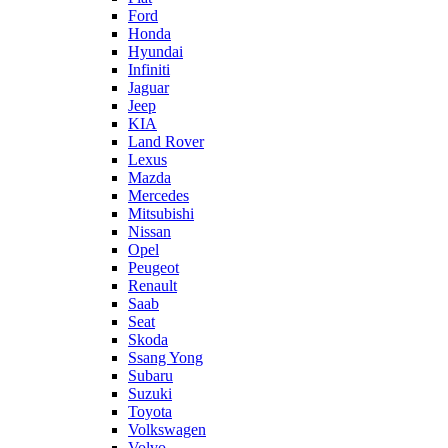
Ford
Honda
Hyundai
Infiniti
Jaguar
Jeep
KIA
Land Rover
Lexus
Mazda
Mercedes
Mitsubishi
Nissan
Opel
Peugeot
Renault
Saab
Seat
Skoda
Ssang Yong
Subaru
Suzuki
Toyota
Volkswagen
Volvo