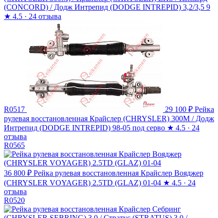
(CONCORD) / Додж Интрепид (DODGE INTREPID) 3,2/3,5 9
★
4.5 · 24 отзыва
R0517
29 100 ₽
Рейка
рулевая восстановленная Крайслер (CHRYSLER) 300M / Додж
Интрепид (DODGE INTREPID) 98-05 под серво
★
4.5 · 24
отзыва
R0565
36 800 ₽
Рейка рулевая восстановленная Крайслер Вояджер
(CHRYSLER VOYAGER) 2.5TD (GLAZ) 01-04
★
4.5 · 24
отзыва
R0520