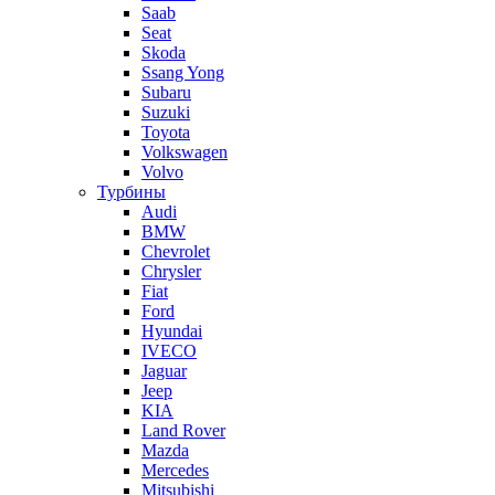
Saab
Seat
Skoda
Ssang Yong
Subaru
Suzuki
Toyota
Volkswagen
Volvo
Турбины
Audi
BMW
Chevrolet
Chrysler
Fiat
Ford
Hyundai
IVECO
Jaguar
Jeep
KIA
Land Rover
Mazda
Mercedes
Mitsubishi