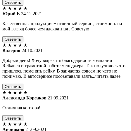
Ответить
★
★
★
★
★
Юрий Б
24.12.2021
Качественная продукция + отличный сервис , стоимость на
мой взгляд более чем адекватная . Советую .
Ответить
★
★
★
★
★
Валерия
24.10.2021
Добрый день! Хочу выразить благодарность компании
Reikanen и грамотной работе менеджера. Так получилось что
пришлось поменять рейку. В запчастях совсем не чего не
понимаю. В автосервисе посоветавали взять...читать далее
Ответить
★
★
★
★
★
Александр Корсаков
21.09.2021
Отличная контора!
Ответить
★
★
★
★
★
Анонимно
21.09.2021