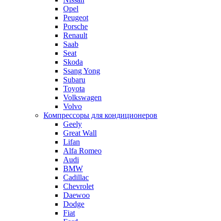
Opel
Peugeot
Porsche
Renault
Saab
Seat
Skoda
Ssang Yong
Subaru
Toyota
Volkswagen
Volvo
Компрессоры для кондиционеров
Geely
Great Wall
Lifan
Alfa Romeo
Audi
BMW
Cadillac
Chevrolet
Daewoo
Dodge
Fiat