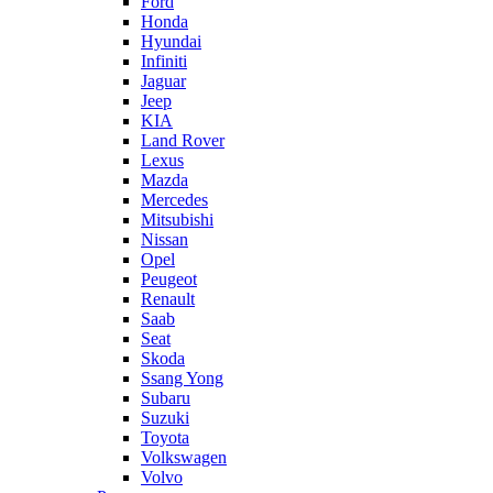
Ford
Honda
Hyundai
Infiniti
Jaguar
Jeep
KIA
Land Rover
Lexus
Mazda
Mercedes
Mitsubishi
Nissan
Opel
Peugeot
Renault
Saab
Seat
Skoda
Ssang Yong
Subaru
Suzuki
Toyota
Volkswagen
Volvo