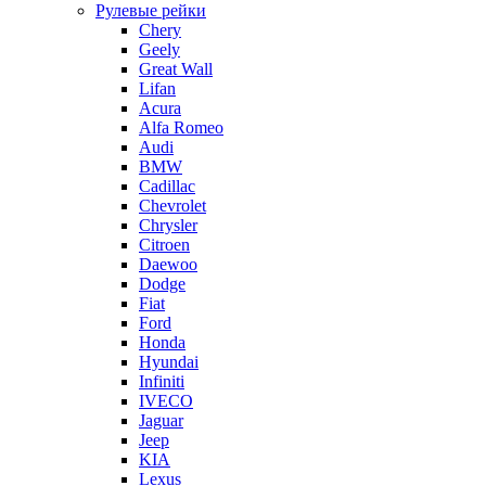
Рулевые рейки
Chery
Geely
Great Wall
Lifan
Acura
Alfa Romeo
Audi
BMW
Cadillac
Chevrolet
Chrysler
Citroen
Daewoo
Dodge
Fiat
Ford
Honda
Hyundai
Infiniti
IVECO
Jaguar
Jeep
KIA
Lexus