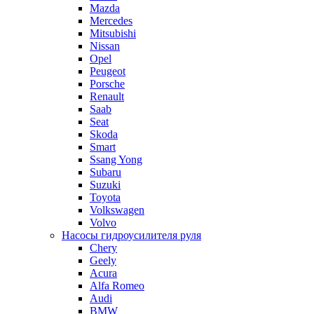
Mazda
Mercedes
Mitsubishi
Nissan
Opel
Peugeot
Porsche
Renault
Saab
Seat
Skoda
Smart
Ssang Yong
Subaru
Suzuki
Toyota
Volkswagen
Volvo
Насосы гидроусилителя руля
Chery
Geely
Acura
Alfa Romeo
Audi
BMW