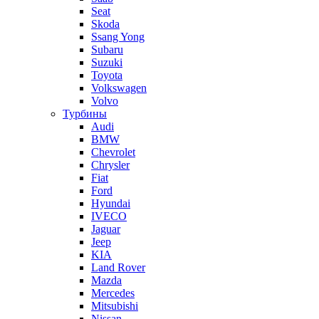
Seat
Skoda
Ssang Yong
Subaru
Suzuki
Toyota
Volkswagen
Volvo
Турбины
Audi
BMW
Chevrolet
Chrysler
Fiat
Ford
Hyundai
IVECO
Jaguar
Jeep
KIA
Land Rover
Mazda
Mercedes
Mitsubishi
Nissan