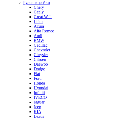
Рулевые рейки
Chery
Geely
Great Wall
Lifan
Acura
Alfa Romeo
Audi
BMW
Cadillac
Chevrolet
Chrysler
Citroen
Daewoo
Dodge
Fiat
Ford
Honda
Hyundai
Infiniti
IVECO
Jaguar
Jeep
KIA
Lexus