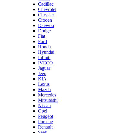
Cadillac
Chevrolet
Chrysler
Citroen
Daewoo
Dodge
Fiat
Ford
Honda
Hyundai
Infiniti
IVECO
Jaguar
Jeep
KIA
Lexus
Mazda
Mercedes
Mitsubishi
Nissan
Opel
Peugeot
Porsche
Renault
Saab