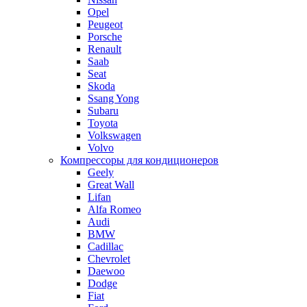
Opel
Peugeot
Porsche
Renault
Saab
Seat
Skoda
Ssang Yong
Subaru
Toyota
Volkswagen
Volvo
Компрессоры для кондиционеров
Geely
Great Wall
Lifan
Alfa Romeo
Audi
BMW
Cadillac
Chevrolet
Daewoo
Dodge
Fiat