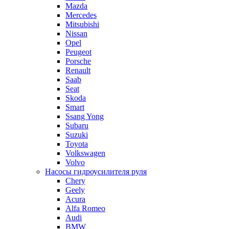
Mazda
Mercedes
Mitsubishi
Nissan
Opel
Peugeot
Porsche
Renault
Saab
Seat
Skoda
Smart
Ssang Yong
Subaru
Suzuki
Toyota
Volkswagen
Volvo
Насосы гидроусилителя руля
Chery
Geely
Acura
Alfa Romeo
Audi
BMW