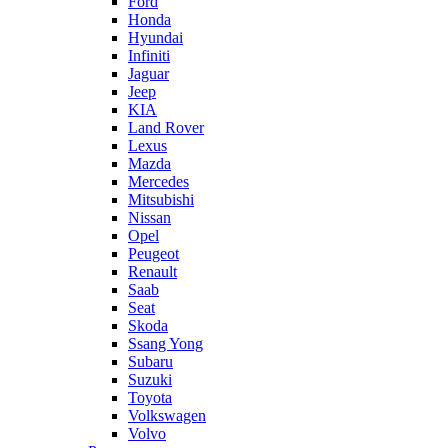
Ford
Honda
Hyundai
Infiniti
Jaguar
Jeep
KIA
Land Rover
Lexus
Mazda
Mercedes
Mitsubishi
Nissan
Opel
Peugeot
Renault
Saab
Seat
Skoda
Ssang Yong
Subaru
Suzuki
Toyota
Volkswagen
Volvo