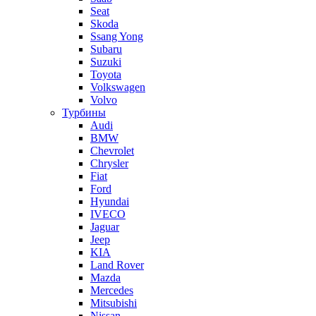
Seat
Skoda
Ssang Yong
Subaru
Suzuki
Toyota
Volkswagen
Volvo
Турбины
Audi
BMW
Chevrolet
Chrysler
Fiat
Ford
Hyundai
IVECO
Jaguar
Jeep
KIA
Land Rover
Mazda
Mercedes
Mitsubishi
Nissan