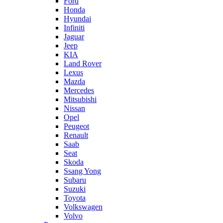
Ford
Honda
Hyundai
Infiniti
Jaguar
Jeep
KIA
Land Rover
Lexus
Mazda
Mercedes
Mitsubishi
Nissan
Opel
Peugeot
Renault
Saab
Seat
Skoda
Ssang Yong
Subaru
Suzuki
Toyota
Volkswagen
Volvo