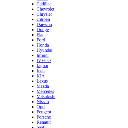
Cadillac
Chevrolet
Chrysler
Citroen
Daewoo
Dodge
Fiat
Ford
Honda
Hyundai
Infiniti
IVECO
Jaguar
Jeep
KIA
Lexus
Mazda
Mercedes
Mitsubishi
Nissan
Opel
Peugeot
Porsche
Renault
Saab