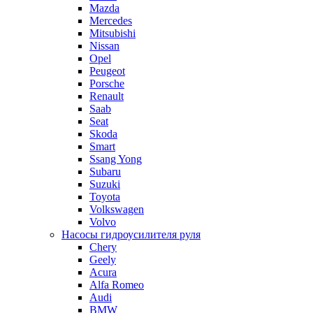
Mazda
Mercedes
Mitsubishi
Nissan
Opel
Peugeot
Porsche
Renault
Saab
Seat
Skoda
Smart
Ssang Yong
Subaru
Suzuki
Toyota
Volkswagen
Volvo
Насосы гидроусилителя руля
Chery
Geely
Acura
Alfa Romeo
Audi
BMW