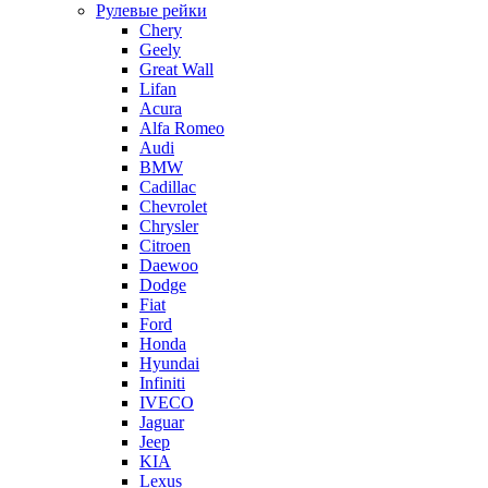
Рулевые рейки
Chery
Geely
Great Wall
Lifan
Acura
Alfa Romeo
Audi
BMW
Cadillac
Chevrolet
Chrysler
Citroen
Daewoo
Dodge
Fiat
Ford
Honda
Hyundai
Infiniti
IVECO
Jaguar
Jeep
KIA
Lexus