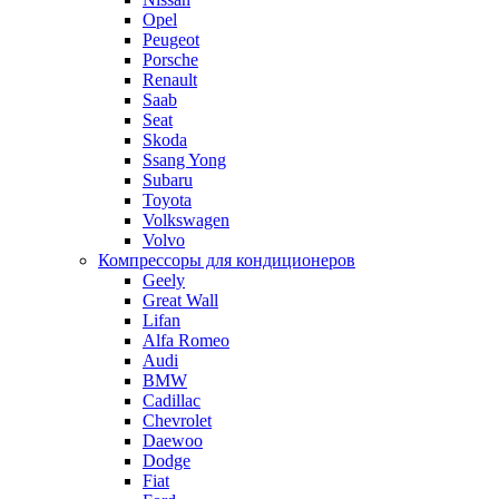
Opel
Peugeot
Porsche
Renault
Saab
Seat
Skoda
Ssang Yong
Subaru
Toyota
Volkswagen
Volvo
Компрессоры для кондиционеров
Geely
Great Wall
Lifan
Alfa Romeo
Audi
BMW
Cadillac
Chevrolet
Daewoo
Dodge
Fiat