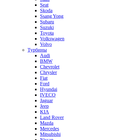
Seat
Skoda
Ssang Yong
Subaru
Suzuki
Toyota
Volkswagen
Volvo
Турбины
Audi
BMW
Chevrolet
Chrysler
Fiat
Ford
Hyundai
IVECO
Jaguar
Jeep
KIA
Land Rover
Mazda
Mercedes
Mitsubishi
Nissan