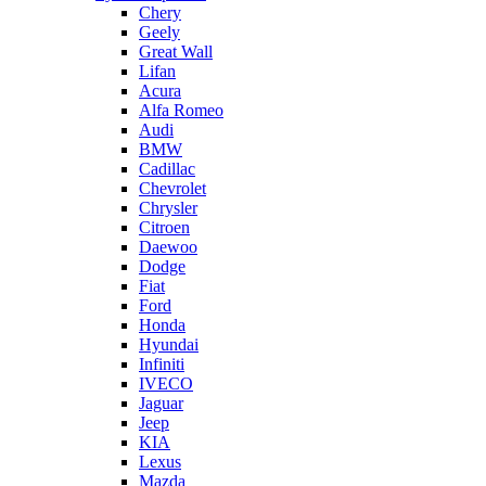
Chery
Geely
Great Wall
Lifan
Acura
Alfa Romeo
Audi
BMW
Cadillac
Chevrolet
Chrysler
Citroen
Daewoo
Dodge
Fiat
Ford
Honda
Hyundai
Infiniti
IVECO
Jaguar
Jeep
KIA
Lexus
Mazda