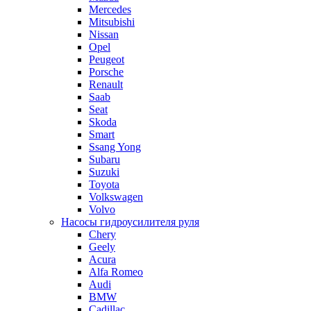
Mercedes
Mitsubishi
Nissan
Opel
Peugeot
Porsche
Renault
Saab
Seat
Skoda
Smart
Ssang Yong
Subaru
Suzuki
Toyota
Volkswagen
Volvo
Насосы гидроусилителя руля
Chery
Geely
Acura
Alfa Romeo
Audi
BMW
Cadillac