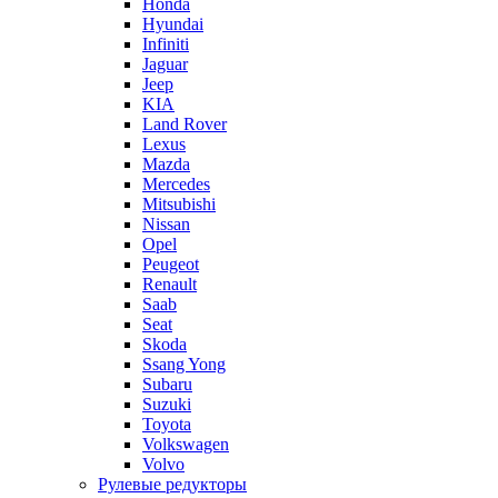
Honda
Hyundai
Infiniti
Jaguar
Jeep
KIA
Land Rover
Lexus
Mazda
Mercedes
Mitsubishi
Nissan
Opel
Peugeot
Renault
Saab
Seat
Skoda
Ssang Yong
Subaru
Suzuki
Toyota
Volkswagen
Volvo
Рулевые редукторы