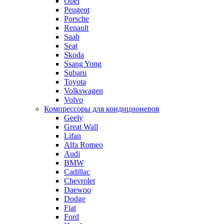
Opel
Peugeot
Porsche
Renault
Saab
Seat
Skoda
Ssang Yong
Subaru
Toyota
Volkswagen
Volvo
Компрессоры для кондиционеров
Geely
Great Wall
Lifan
Alfa Romeo
Audi
BMW
Cadillac
Chevrolet
Daewoo
Dodge
Fiat
Ford