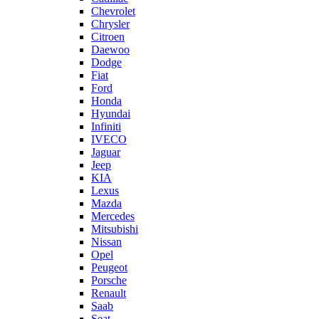
Chevrolet
Chrysler
Citroen
Daewoo
Dodge
Fiat
Ford
Honda
Hyundai
Infiniti
IVECO
Jaguar
Jeep
KIA
Lexus
Mazda
Mercedes
Mitsubishi
Nissan
Opel
Peugeot
Porsche
Renault
Saab
Seat