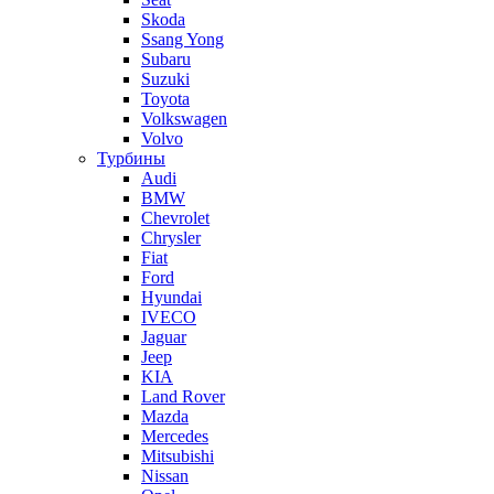
Skoda
Ssang Yong
Subaru
Suzuki
Toyota
Volkswagen
Volvo
Турбины
Audi
BMW
Chevrolet
Chrysler
Fiat
Ford
Hyundai
IVECO
Jaguar
Jeep
KIA
Land Rover
Mazda
Mercedes
Mitsubishi
Nissan