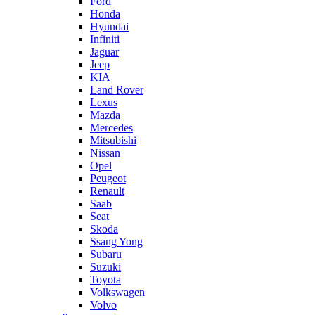
Ford
Honda
Hyundai
Infiniti
Jaguar
Jeep
KIA
Land Rover
Lexus
Mazda
Mercedes
Mitsubishi
Nissan
Opel
Peugeot
Renault
Saab
Seat
Skoda
Ssang Yong
Subaru
Suzuki
Toyota
Volkswagen
Volvo