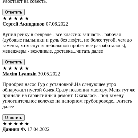
Работают на совесть.
Ответить
★
★
★
★
★
Сергей Акиндинов
07.06.2022
Купил рейку в феврале - всё классно: запчасть - рабочая
(дубовые пыльники и руль без люфта, но более тугой, чем до
замены, хотя спустя небольшой пробег всё разработалось),
менеджеры - вежливые, доставка...читать далее
Ответить
★
★
★
★
★
Maxim Lyamzin
30.05.2022
Приобрел насос Гур с установкой.На следующее утро
обнаружил пустой бачек.Сразу позвонил мастеру. Меня тут же
приняли на гарантийный ремонт. Оказалось - под замену
уплотнительное колечко на напорном трубопроводе....читать
далее
Ответить
★
★
★
★
★
Даниил Ф.
17.04.2022