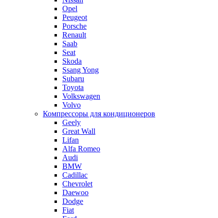
Opel
Peugeot
Porsche
Renault
Saab
Seat
Skoda
Ssang Yong
Subaru
Toyota
Volkswagen
Volvo
Компрессоры для кондиционеров
Geely
Great Wall
Lifan
Alfa Romeo
Audi
BMW
Cadillac
Chevrolet
Daewoo
Dodge
Fiat