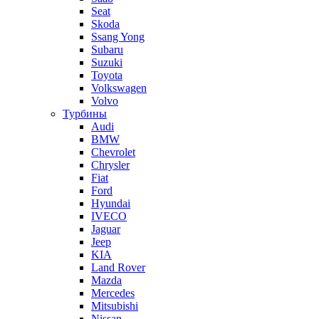
Seat
Skoda
Ssang Yong
Subaru
Suzuki
Toyota
Volkswagen
Volvo
Турбины
Audi
BMW
Chevrolet
Chrysler
Fiat
Ford
Hyundai
IVECO
Jaguar
Jeep
KIA
Land Rover
Mazda
Mercedes
Mitsubishi
Nissan