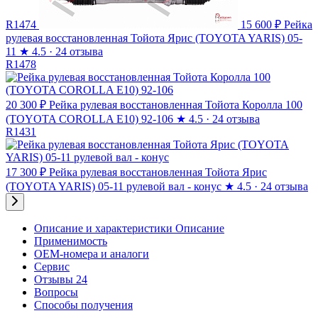
R1474
15 600 ₽
Рейка
рулевая восстановленная Тойота Ярис (TOYOTA YARIS) 05-
11
★
4.5 · 24 отзыва
R1478
20 300 ₽
Рейка рулевая восстановленная Тойота Королла 100
(TOYOTA COROLLA E10) 92-106
★
4.5 · 24 отзыва
R1431
17 300 ₽
Рейка рулевая восстановленная Тойота Ярис
(TOYOTA YARIS) 05-11 рулевой вал - конус
★
4.5 · 24 отзыва
Описание и характеристики
Описание
Применимость
OEM-номера и аналоги
Сервис
Отзывы 24
Вопросы
Способы получения