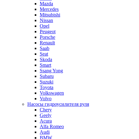
Mazda
Mercedes
Mitsubishi
Nissan
Opel
Peugeot
Porsche
Renault
Saab
Seat
Skoda
Smart
Ssang Yong
Subaru
Suzuki
Toyota
Volkswagen
Volvo
Насосы гидроусилителя руля
Chery
Geely
Acura
Alfa Romeo
Audi
BMW