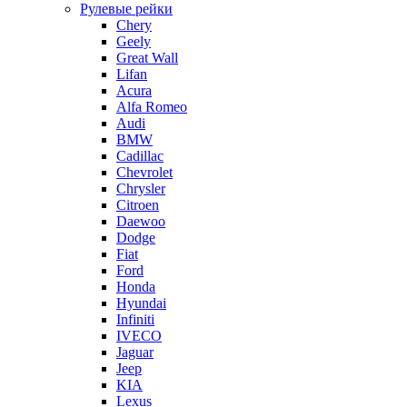
Рулевые рейки
Chery
Geely
Great Wall
Lifan
Acura
Alfa Romeo
Audi
BMW
Cadillac
Chevrolet
Chrysler
Citroen
Daewoo
Dodge
Fiat
Ford
Honda
Hyundai
Infiniti
IVECO
Jaguar
Jeep
KIA
Lexus