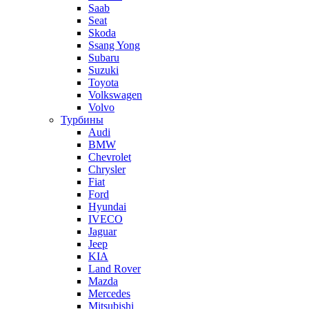
Saab
Seat
Skoda
Ssang Yong
Subaru
Suzuki
Toyota
Volkswagen
Volvo
Турбины
Audi
BMW
Chevrolet
Chrysler
Fiat
Ford
Hyundai
IVECO
Jaguar
Jeep
KIA
Land Rover
Mazda
Mercedes
Mitsubishi