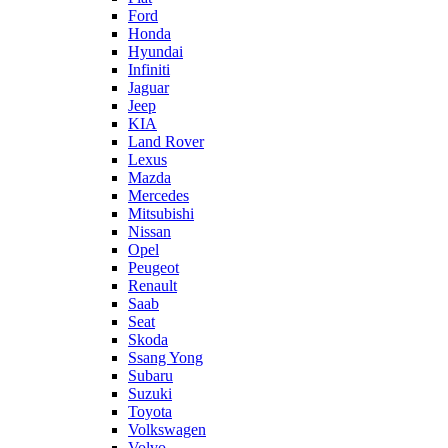
Ford
Honda
Hyundai
Infiniti
Jaguar
Jeep
KIA
Land Rover
Lexus
Mazda
Mercedes
Mitsubishi
Nissan
Opel
Peugeot
Renault
Saab
Seat
Skoda
Ssang Yong
Subaru
Suzuki
Toyota
Volkswagen
Volvo