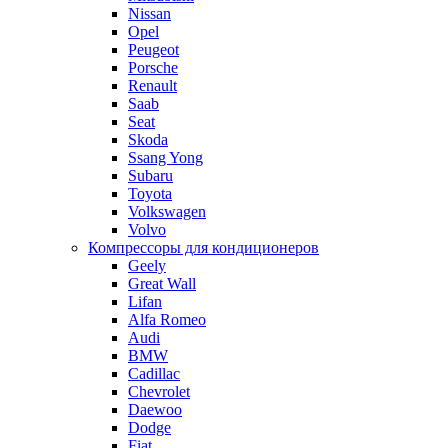
Nissan
Opel
Peugeot
Porsche
Renault
Saab
Seat
Skoda
Ssang Yong
Subaru
Toyota
Volkswagen
Volvo
Компрессоры для кондиционеров
Geely
Great Wall
Lifan
Alfa Romeo
Audi
BMW
Cadillac
Chevrolet
Daewoo
Dodge
Fiat