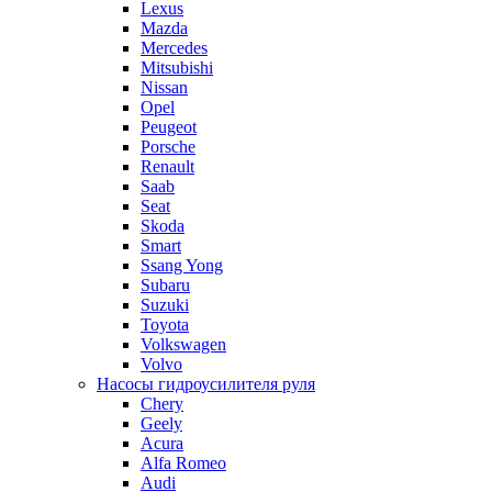
Lexus
Mazda
Mercedes
Mitsubishi
Nissan
Opel
Peugeot
Porsche
Renault
Saab
Seat
Skoda
Smart
Ssang Yong
Subaru
Suzuki
Toyota
Volkswagen
Volvo
Насосы гидроусилителя руля
Chery
Geely
Acura
Alfa Romeo
Audi