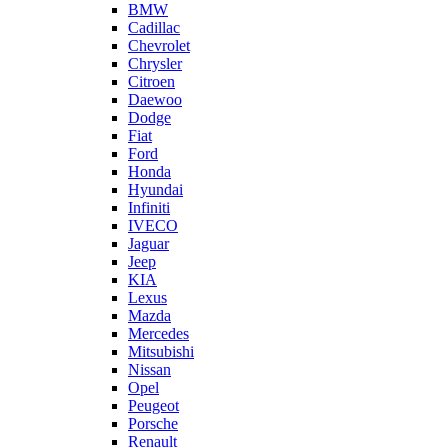
BMW
Cadillac
Chevrolet
Chrysler
Citroen
Daewoo
Dodge
Fiat
Ford
Honda
Hyundai
Infiniti
IVECO
Jaguar
Jeep
KIA
Lexus
Mazda
Mercedes
Mitsubishi
Nissan
Opel
Peugeot
Porsche
Renault