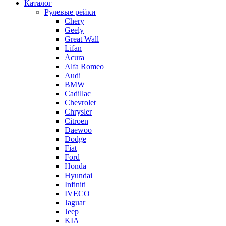
Каталог
Рулевые рейки
Chery
Geely
Great Wall
Lifan
Acura
Alfa Romeo
Audi
BMW
Cadillac
Chevrolet
Chrysler
Citroen
Daewoo
Dodge
Fiat
Ford
Honda
Hyundai
Infiniti
IVECO
Jaguar
Jeep
KIA