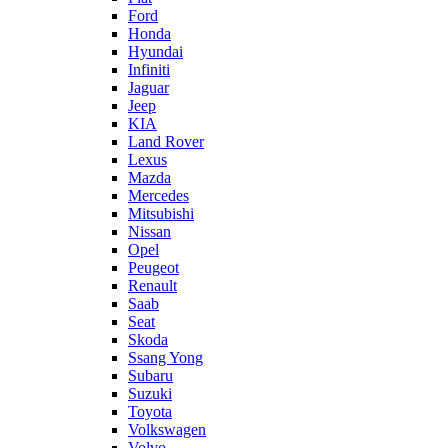
Ford
Honda
Hyundai
Infiniti
Jaguar
Jeep
KIA
Land Rover
Lexus
Mazda
Mercedes
Mitsubishi
Nissan
Opel
Peugeot
Renault
Saab
Seat
Skoda
Ssang Yong
Subaru
Suzuki
Toyota
Volkswagen
Volvo