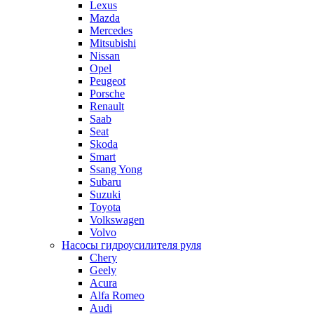
Lexus
Mazda
Mercedes
Mitsubishi
Nissan
Opel
Peugeot
Porsche
Renault
Saab
Seat
Skoda
Smart
Ssang Yong
Subaru
Suzuki
Toyota
Volkswagen
Volvo
Насосы гидроусилителя руля
Chery
Geely
Acura
Alfa Romeo
Audi