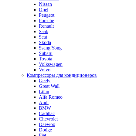
Nissan
Opel
Peugeot
Porsche
Renault
Saab
Seat
Skoda
Ssang Yong
Subaru
Toyota
Volkswagen
Volvo
Компрессоры для кондиционеров
Geely
Great Wall
Lifan
Alfa Romeo
Audi
BMW
Cadillac
Chevrolet
Daewoo
Dodge
Fiat