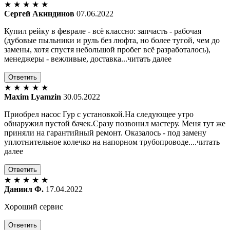
★
★
★
★
★
Сергей Акиндинов
07.06.2022
Купил рейку в феврале - всё классно: запчасть - рабочая
(дубовые пыльники и руль без люфта, но более тугой, чем до
замены, хотя спустя небольшой пробег всё разработалось),
менеджеры - вежливые, доставка...читать далее
Ответить
★
★
★
★
★
Maxim Lyamzin
30.05.2022
Приобрел насос Гур с установкой.На следующее утро
обнаружил пустой бачек.Сразу позвонил мастеру. Меня тут же
приняли на гарантийный ремонт. Оказалось - под замену
уплотнительное колечко на напорном трубопроводе....читать
далее
Ответить
★
★
★
★
★
Даниил Ф.
17.04.2022
Хороший сервис
Ответить