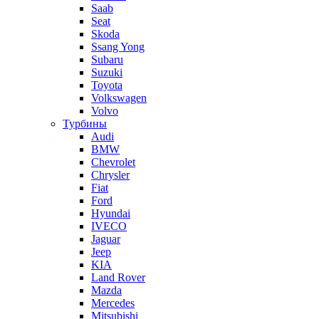
Saab
Seat
Skoda
Ssang Yong
Subaru
Suzuki
Toyota
Volkswagen
Volvo
Турбины
Audi
BMW
Chevrolet
Chrysler
Fiat
Ford
Hyundai
IVECO
Jaguar
Jeep
KIA
Land Rover
Mazda
Mercedes
Mitsubishi