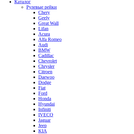
Каталог
Рулевые рейки
Chery
Geely
Great Wall
Lifan
Acura
Alfa Romeo
Audi
BMW
Cadillac
Chevrolet
Chrysler
Citroen
Daewoo
Dodge
Fiat
Ford
Honda
Hyundai
Infiniti
IVECO
Jaguar
Jeep
KIA