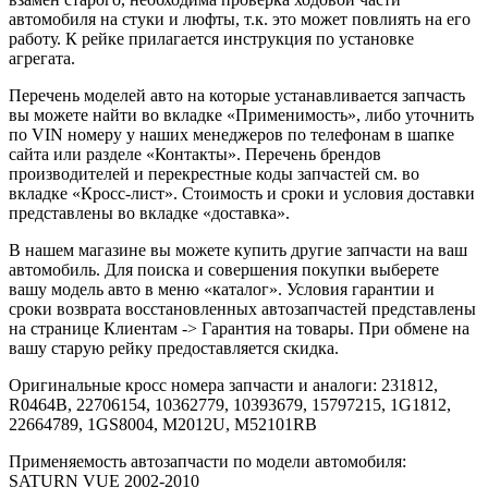
автомобиля на стуки и люфты, т.к. это может повлиять на его
работу. К рейке прилагается инструкция по установке
агрегата.
Перечень моделей авто на которые устанавливается запчасть
вы можете найти во вкладке «Применимость», либо уточнить
по VIN номеру у наших менеджеров по телефонам в шапке
сайта или разделе «Контакты». Перечень брендов
производителей и перекрестные коды запчастей см. во
вкладке «Кросс-лист». Стоимость и сроки и условия доставки
представлены во вкладке «доставка».
В нашем магазине вы можете купить другие запчасти на ваш
автомобиль. Для поиска и совершения покупки выберете
вашу модель авто в меню «каталог». Условия гарантии и
сроки возврата восстановленных автозапчастей представлены
на странице Клиентам -> Гарантия на товары. При обмене на
вашу старую рейку предоставляется скидка.
Оригинальные кросс номера запчасти и аналоги: 231812,
R0464B, 22706154, 10362779, 10393679, 15797215, 1G1812,
22664789, 1GS8004, M2012U, M52101RB
Применяемость автозапчасти по модели автомобиля:
SATURN VUE 2002-2010