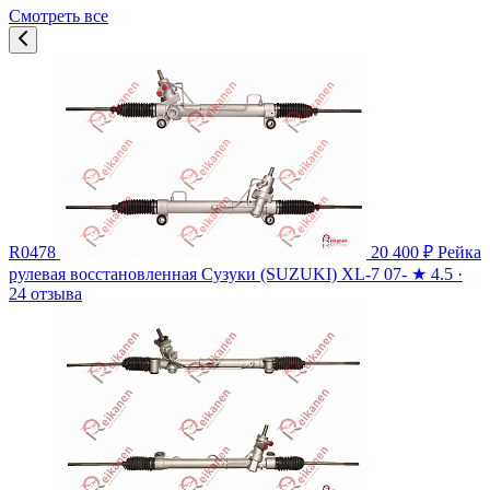
Смотреть все
R0478
20 400 ₽
Рейка
рулевая восстановленная Сузуки (SUZUKI) XL-7 07-
★
4.5 ·
24 отзыва