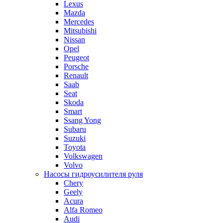
Lexus
Mazda
Mercedes
Mitsubishi
Nissan
Opel
Peugeot
Porsche
Renault
Saab
Seat
Skoda
Smart
Ssang Yong
Subaru
Suzuki
Toyota
Volkswagen
Volvo
Насосы гидроусилителя руля
Chery
Geely
Acura
Alfa Romeo
Audi