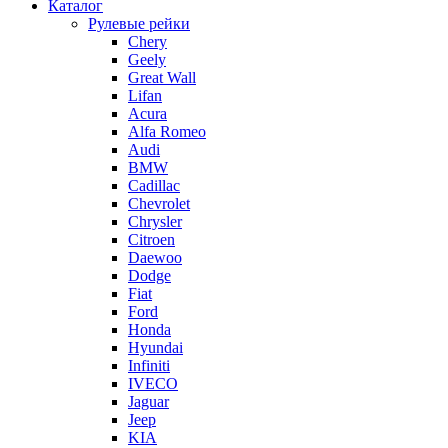
Каталог
Рулевые рейки
Chery
Geely
Great Wall
Lifan
Acura
Alfa Romeo
Audi
BMW
Cadillac
Chevrolet
Chrysler
Citroen
Daewoo
Dodge
Fiat
Ford
Honda
Hyundai
Infiniti
IVECO
Jaguar
Jeep
KIA