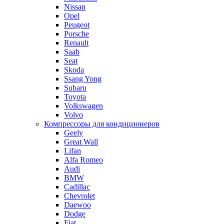
Nissan
Opel
Peugeot
Porsche
Renault
Saab
Seat
Skoda
Ssang Yong
Subaru
Toyota
Volkswagen
Volvo
Компрессоры для кондиционеров
Geely
Great Wall
Lifan
Alfa Romeo
Audi
BMW
Cadillac
Chevrolet
Daewoo
Dodge
Fiat