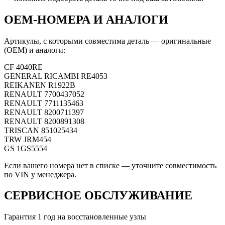
OEM-НОМЕРА И АНАЛОГИ
Артикулы, с которыми совместима деталь — оригинальные
(OEM) и аналоги:
CF
4040RE
GENERAL RICAMBI
RE4053
REIKANEN
R1922B
RENAULT
7700437052
RENAULT
7711135463
RENAULT
8200711397
RENAULT
8200891308
TRISCAN
851025434
TRW
JRM454
GS
1GS5554
Если вашего номера нет в списке — уточните совместимость
по VIN у менеджера.
СЕРВИСНОЕ ОБСЛУЖИВАНИЕ
Гарантия 1 год на восстановленные узлы