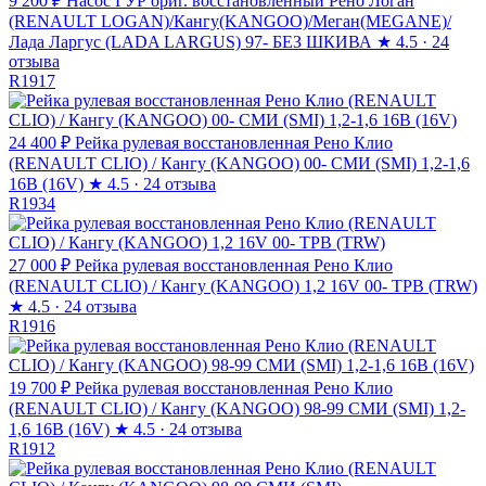
9 200 ₽
Насос ГУР ориг. восстановленный Рено Логан
(RENAULT LOGAN)/Кангу(KANGOO)/Меган(MEGANE)/
Лада Ларгус (LADA LARGUS) 97- БЕЗ ШКИВА
★
4.5 · 24
отзыва
R1917
24 400 ₽
Рейка рулевая восстановленная Рено Клио
(RENAULT CLIO) / Кангу (KANGOO) 00- СМИ (SMI) 1,2-1,6
16В (16V)
★
4.5 · 24 отзыва
R1934
27 000 ₽
Рейка рулевая восстановленная Рено Клио
(RENAULT CLIO) / Кангу (KANGOO) 1,2 16V 00- ТРВ (TRW)
★
4.5 · 24 отзыва
R1916
19 700 ₽
Рейка рулевая восстановленная Рено Клио
(RENAULT CLIO) / Кангу (KANGOO) 98-99 СМИ (SMI) 1,2-
1,6 16В (16V)
★
4.5 · 24 отзыва
R1912