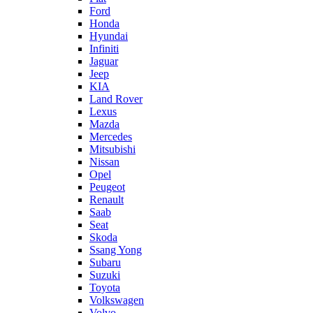
Ford
Honda
Hyundai
Infiniti
Jaguar
Jeep
KIA
Land Rover
Lexus
Mazda
Mercedes
Mitsubishi
Nissan
Opel
Peugeot
Renault
Saab
Seat
Skoda
Ssang Yong
Subaru
Suzuki
Toyota
Volkswagen
Volvo