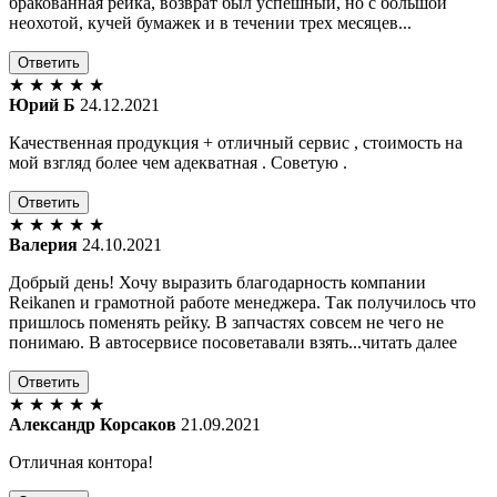
бракованная рейка, возврат был успешный, но с большой
неохотой, кучей бумажек и в течении трех месяцев...
Ответить
★
★
★
★
★
Юрий Б
24.12.2021
Качественная продукция + отличный сервис , стоимость на
мой взгляд более чем адекватная . Советую .
Ответить
★
★
★
★
★
Валерия
24.10.2021
Добрый день! Хочу выразить благодарность компании
Reikanen и грамотной работе менеджера. Так получилось что
пришлось поменять рейку. В запчастях совсем не чего не
понимаю. В автосервисе посоветавали взять...читать далее
Ответить
★
★
★
★
★
Александр Корсаков
21.09.2021
Отличная контора!