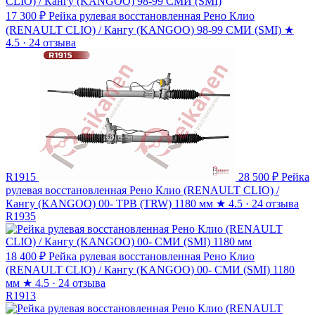
17 300 ₽
Рейка рулевая восстановленная Рено Клио
(RENAULT CLIO) / Кангу (KANGOO) 98-99 СМИ (SMI)
★
4.5 · 24 отзыва
R1915
28 500 ₽
Рейка
рулевая восстановленная Рено Клио (RENAULT CLIO) /
Кангу (KANGOO) 00- ТРВ (TRW) 1180 мм
★
4.5 · 24 отзыва
R1935
18 400 ₽
Рейка рулевая восстановленная Рено Клио
(RENAULT CLIO) / Кангу (KANGOO) 00- СМИ (SMI) 1180
мм
★
4.5 · 24 отзыва
R1913