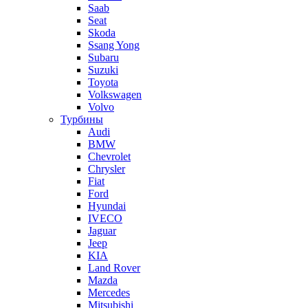
Saab
Seat
Skoda
Ssang Yong
Subaru
Suzuki
Toyota
Volkswagen
Volvo
Турбины
Audi
BMW
Chevrolet
Chrysler
Fiat
Ford
Hyundai
IVECO
Jaguar
Jeep
KIA
Land Rover
Mazda
Mercedes
Mitsubishi