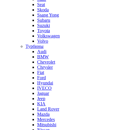
Seat
Skoda
Ssang Yong
Subaru
Suzuki
Toyota
Volkswagen
Volvo
Турбины
Audi
BMW
Chevrolet
Chrysler
Fiat
Ford
Hyundai
IVECO
Jaguar
Jeep
KIA
Land Rover
Mazda
Mercedes
Mitsubishi
Nissan