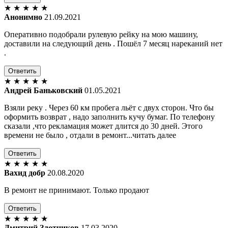
★
★
★
★
★
Анонимно
21.09.2021
Оперативно подобрали рулевую рейку на мою машину,
доставили на следующий день . Пошёл 7 месяц нареканий нет
.
Ответить
★
★
★
★
★
Андрей Баньковский
01.05.2021
Взяли реку . Через 60 км пробега льёт с двух сторон. Что бы
оформить возврат , надо заполнить кучу бумаг. По телефону
сказали ,что рекламация может длится до 30 дней. Этого
времени не было , отдали в ремонт...читать далее
Ответить
★
★
★
★
★
Вахид добр
20.08.2020
В ремонт не принимают. Только продают
Ответить
★
★
★
★
★
Дмитрий Злотников
17.03.2020