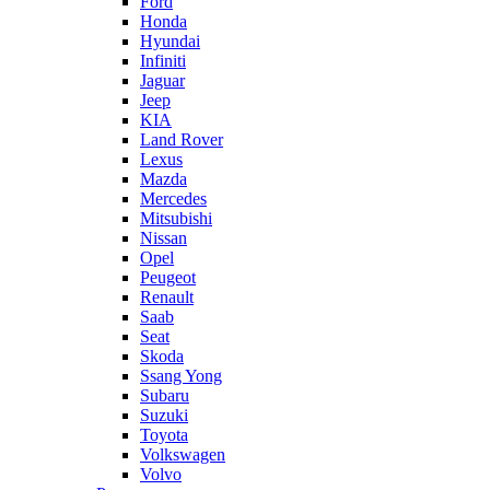
Ford
Honda
Hyundai
Infiniti
Jaguar
Jeep
KIA
Land Rover
Lexus
Mazda
Mercedes
Mitsubishi
Nissan
Opel
Peugeot
Renault
Saab
Seat
Skoda
Ssang Yong
Subaru
Suzuki
Toyota
Volkswagen
Volvo