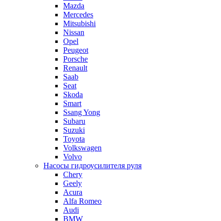
Mazda
Mercedes
Mitsubishi
Nissan
Opel
Peugeot
Porsche
Renault
Saab
Seat
Skoda
Smart
Ssang Yong
Subaru
Suzuki
Toyota
Volkswagen
Volvo
Насосы гидроусилителя руля
Chery
Geely
Acura
Alfa Romeo
Audi
BMW