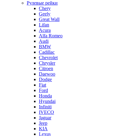
Рулевые рейки
Chery
Geely
Great Wall
Lifan
Acura
Alfa Romeo
Audi
BMW
Cadillac
Chevrolet
Chrysler
Citroen
Daewoo
Dodge
Fiat
Ford
Honda
Hyundai
Infiniti
IVECO
Jaguar
Jeep
KIA
Lexus