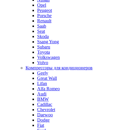
Opel
Peugeot
Porsche
Renault
Saab
Seat
Skoda
Ssang Yong
Subaru
Toyota
Volkswagen
Volvo
Компрессоры для кондиционеров
Geely
Great Wall
Lifan
Alfa Romeo
Audi
BMW
Cadillac
Chevrolet
Daewoo
Dodge
Fiat