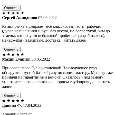
Ответить
★
★
★
★
★
Сергей Акиндинов
07.06.2022
Купил рейку в феврале - всё классно: запчасть - рабочая
(дубовые пыльники и руль без люфта, но более тугой, чем до
замены, хотя спустя небольшой пробег всё разработалось),
менеджеры - вежливые, доставка...читать далее
Ответить
★
★
★
★
★
Maxim Lyamzin
30.05.2022
Приобрел насос Гур с установкой.На следующее утро
обнаружил пустой бачек.Сразу позвонил мастеру. Меня тут же
приняли на гарантийный ремонт. Оказалось - под замену
уплотнительное колечко на напорном трубопроводе....читать
далее
Ответить
★
★
★
★
★
Даниил Ф.
17.04.2022
Хороший сервис