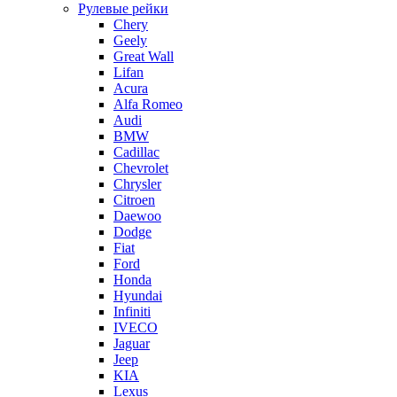
Рулевые рейки
Chery
Geely
Great Wall
Lifan
Acura
Alfa Romeo
Audi
BMW
Cadillac
Chevrolet
Chrysler
Citroen
Daewoo
Dodge
Fiat
Ford
Honda
Hyundai
Infiniti
IVECO
Jaguar
Jeep
KIA
Lexus