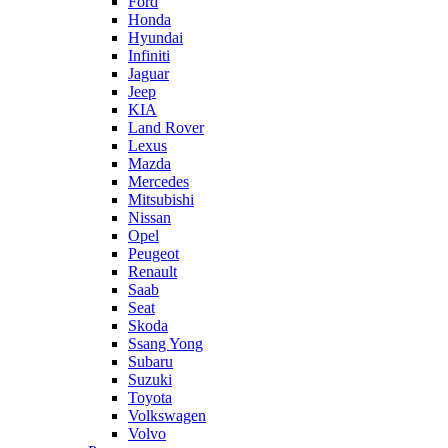
Ford
Honda
Hyundai
Infiniti
Jaguar
Jeep
KIA
Land Rover
Lexus
Mazda
Mercedes
Mitsubishi
Nissan
Opel
Peugeot
Renault
Saab
Seat
Skoda
Ssang Yong
Subaru
Suzuki
Toyota
Volkswagen
Volvo