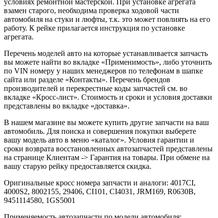
условиях ремонтной мастерской. При установке агрегата
взамен старого, необходима проверка ходовой части
автомобиля на стуки и люфты, т.к. это может повлиять на его
работу. К рейке прилагается инструкция по установке
агрегата.
Перечень моделей авто на которые устанавливается запчасть
вы можете найти во вкладке «Применимость», либо уточнить
по VIN номеру у наших менеджеров по телефонам в шапке
сайта или разделе «Контакты». Перечень брендов
производителей и перекрестные коды запчастей см. во
вкладке «Кросс-лист». Стоимость и сроки и условия доставки
представлены во вкладке «доставка».
В нашем магазине вы можете купить другие запчасти на ваш
автомобиль. Для поиска и совершения покупки выберете
вашу модель авто в меню «каталог». Условия гарантии и
сроки возврата восстановленных автозапчастей представлены
на странице Клиентам -> Гарантия на товары. При обмене на
вашу старую рейку предоставляется скидка.
Оригинальные кросс номера запчасти и аналоги: 4017CI,
4000S2, 8002155, 29406, CI101, CI4031, JRM169, R0630B,
9451114580, 1GS5001
Применяемость автозапчасти по модели автомобиля: