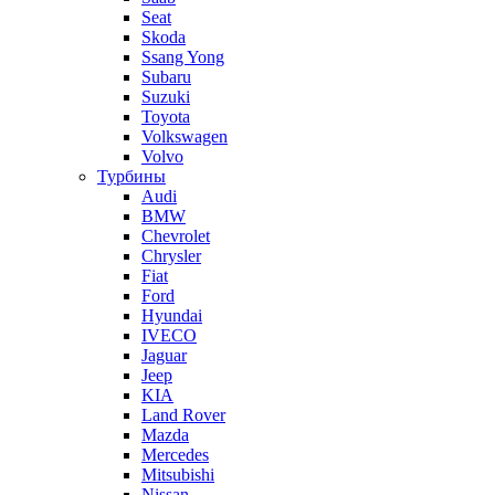
Seat
Skoda
Ssang Yong
Subaru
Suzuki
Toyota
Volkswagen
Volvo
Турбины
Audi
BMW
Chevrolet
Chrysler
Fiat
Ford
Hyundai
IVECO
Jaguar
Jeep
KIA
Land Rover
Mazda
Mercedes
Mitsubishi
Nissan