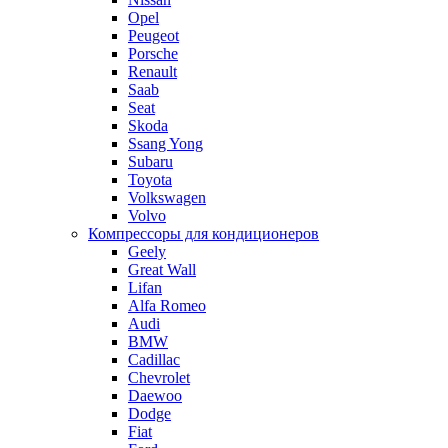
Opel
Peugeot
Porsche
Renault
Saab
Seat
Skoda
Ssang Yong
Subaru
Toyota
Volkswagen
Volvo
Компрессоры для кондиционеров
Geely
Great Wall
Lifan
Alfa Romeo
Audi
BMW
Cadillac
Chevrolet
Daewoo
Dodge
Fiat