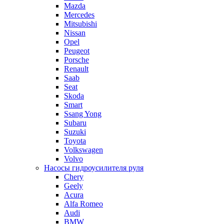
Mazda
Mercedes
Mitsubishi
Nissan
Opel
Peugeot
Porsche
Renault
Saab
Seat
Skoda
Smart
Ssang Yong
Subaru
Suzuki
Toyota
Volkswagen
Volvo
Насосы гидроусилителя руля
Chery
Geely
Acura
Alfa Romeo
Audi
BMW